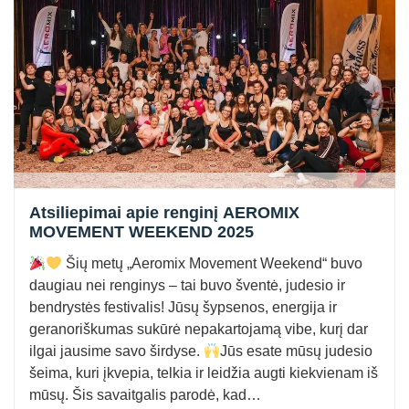
Atsiliepimai apie renginį AEROMIX
MOVEMENT WEEKEND 2025
Šių metų „Aeromix Movement Weekend“ buvo
daugiau nei renginys – tai buvo šventė, judesio ir
bendrystės festivalis! Jūsų šypsenos, energija ir
geranoriškumas sukūrė nepakartojamą vibe, kurį dar
ilgai jausime savo širdyse.
Jūs esate mūsų judesio
šeima, kuri įkvepia, telkia ir leidžia augti kiekvienam iš
mūsų. Šis savaitgalis parodė, kad…