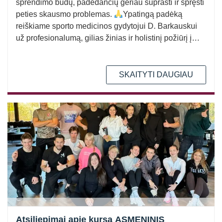
sprendimo būdų, padedančių geriau suprasti ir spręsti
peties skausmo problemas.
Ypatingą padėką
reiškiame sporto medicinos gydytojui D. Barkauskui
už profesionalumą, gilias žinias ir holistinį požiūrį į…
SKAITYTI DAUGIAU
Atsiliepimai apie kursą ASMENINIS