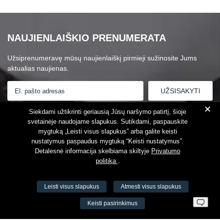
NAUJIENLAIŠKIO PRENUMERATA
Užsiprenumeravę mūsų naujienlaiškį pirmieji sužinosite Jums
aktualias naujienas.
+
Susipažinau su
Privatumo politika
Siekdami užtikrinti geriausią Jūsų naršymo patirtį, šioje
svetainėje naudojame slapukus. Sutikdami, paspauskite
mygtuką „Leisti visus slapukus” arba galite keisti
nustatymus paspaudus mygtuką “Keisti nustatymus”.
Detalesnė informacija skelbiama skiltyje
Privatumo
politika
.
Leisti visus slapukus
Atmesti visus slapukus
VŠĮ Fitneso mokymo centras AEROMIX
Keisti pasirinkimus
Įm. k. 300034190