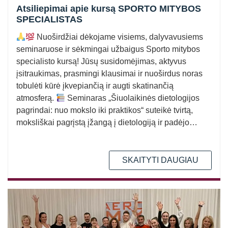
Straipsniai
Atsiliepimai apie kursą SPORTO MITYBOS
SPECIALISTAS
Sėkmės istorijos
Nuoširdžiai dėkojame visiems, dalyvavusiems
Atsiliepimai
seminaruose ir sėkmingai užbaigus Sporto mitybos
specialisto kursą! Jūsų susidomėjimas, aktyvus
Kontaktai
įsitraukimas, prasmingi klausimai ir nuoširdus noras
tobulėti kūrė įkvepiančią ir augti skatinančią
atmosferą.
Seminaras „Šiuolaikinės dietologijos
pagrindai: nuo mokslo iki praktikos“ suteikė tvirtą,
moksliškai pagrįstą įžangą į dietologiją ir padėjo
geriau suprasti mitybos…
SKAITYTI DAUGIAU