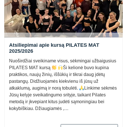
Atsiliepimai apie kursą PILATES MAT
2025/2026
Nuoširdžiai sveikiname visus, sėkmingai užbaigusius
PILATES MAT kursą
Ši kelionė buvo kupina
praktikos, naujų žinių, iššūkių ir tikrai daug įdėtų
pastangų. Didžiuojamės kiekvienu iš jūsų už
atkaklumą, augimą ir norą tobulėti.
Linkime sėkmės
Jūsų kelyje sveikatingumo srityje, taikant Pilates
metodą ir įkvepiant kitus judėti sąmoningiau bei
kokybiškiau. Džiaugiamės ,…