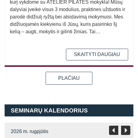
kurį vykdome su ATELIER PILATES mokykla! Mūsų
dalyviai įveikė visus 3 modulius, praktines užduotis ir
parodė didžiulį ryžtą bei atsidavimą mokymuisi. Mes
didžiuojamės kiekvienu iš Jūsų, kuris pasirinko šį
kelią – augti, mokytis ir gilinti žinias. Tai…
SKAITYTI DAUGIAU
PLAČIAU
SEMINARŲ KALENDORIUS
2026 m. rugpjūtis