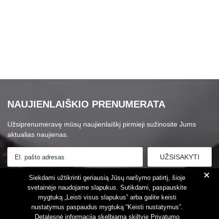
NAUJIENLAIŠKIO PRENUMERATA
Užsiprenumeravę mūsų naujienlaiškį pirmieji sužinosite Jums
aktualias naujienas.
+
Susipažinau su
Privatumo politika
Siekdami užtikrinti geriausią Jūsų naršymo patirtį, šioje
svetainėje naudojame slapukus. Sutikdami, paspauskite
mygtuką „Leisti visus slapukus” arba galite keisti
nustatymus paspaudus mygtuką “Keisti nustatymus”.
Detalesnė informacija skelbiama skiltyje
Privatumo