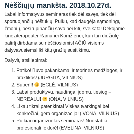
Nėščiųjų mankšta. 2018.10.27d.
Straipsniai
Labai informatyvus seminaras tiek dėl savęs, tiek dėl
Sėkmės istorijos
sportuojančių nėštukių! Puiku, kad daugėja sąmoningų
Atsiliepimai
žmonių, besirūpinančių savo bei kitų sveikata! Dėkojame
kineziterapeutei Ramunei Komžienei, kuri turi didžiulę
Kontaktai
patirtį dirbdama su nėščiosiomis! AČIŪ visiems
dalyvavusiems! Iki kitų gražių susitikimų.
Dalyvių atsiliepimai:
Patiko! Buvo pakankamai ir teorinės medžiagos, ir
praktikos! (JURGITA, VILNIUS)
Super!!!
(EGLĖ, VILNIUS)
Labai produktyvu, naudinga, įdomu, tiesiog –
NEREALU!
(ONA, VILNIUS)
Likau tikrai patenkinta! Viskas tvarkingai bei
konkrečiai, gera organizacija! (IVONA, VILNIUS)
Puikiai organizuotas seminaras! Nuostabiai
profesionali lektorė! (EVELINA, VILNIUS)