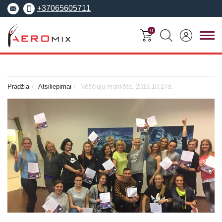
+37065605711
0
FITNESO
TRENERIŲ
MOKYMO
SEMINARAI
KURSAI
CENTRAS
Pradžia
Atsiliepimai
Nėščiųjų mankšta. 2018.10.27d.
Seminarai
Asmeninis treneris
Apie Aeromix
pradedantiesiems
Pilates treneris
Europos fitneso mokykla
Specializuoti seminarai
Grupinių užsiėmi
EREPS
Anatomy Trains
treneris
Anatomy Trains
Fascia Movement
Fizinio rengimo tre
Fascia Movement
Konvencijos
Dėstytojai