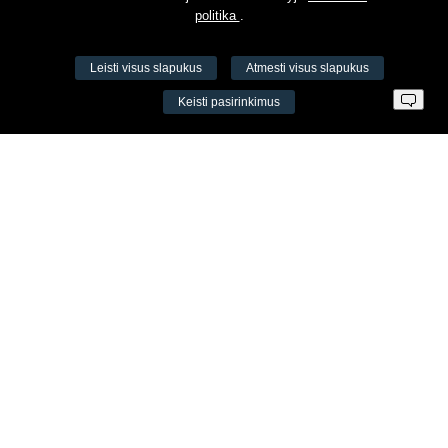
politika
.
Leisti visus slapukus
Atmesti visus slapukus
VŠĮ Fitneso mokymo centras AEROMIX
Keisti pasirinkimus
Įm. k. 300034190
LT98 7300 0100 8525 8188
Swedbankas, banko kodas 73000
Kontaktai
Šv. Stepono g. 27C, Vilnius, Lietuva
+37065605711
+37060779864
info@aeromix.lt
Meniu