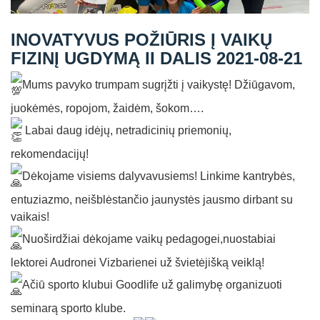
Straipsniai
INOVATYVUS POŽIŪRIS Į VAIKŲ
Sėkmės istorijos
FIZINĮ UGDYMĄ II DALIS 2021-08-21
Atsiliepimai
Mums pavyko trumpam sugrįžti į vaikystę! Džiūgavom,
Kontaktai
juokėmės, ropojom, žaidėm, šokom….
Labai daug idėjų, netradicinių priemonių,
rekomendacijų!
Dėkojame visiems dalyvavusiems! Linkime kantrybės,
entuziazmo, neišblėstančio jaunystės jausmo dirbant su
vaikais!
Nuoširdžiai dėkojame vaikų pedagogei,nuostabiai
lektorei Audronei Vizbarienei už švietėjišką veiklą!
Ačiū sporto klubui Goodlife už galimybę organizuoti
seminarą sporto klube.