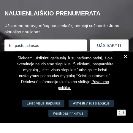
NAUJIENLAIŠKIO PRENUMERATA
Užsiprenumeravę mūsų naujienlaiškį pirmieji sužinosite Jums
aktualias naujienas.
+
Susipažinau su
Privatumo politika
Siekdami užtikrinti geriausią Jūsų naršymo patirtį, šioje
svetainėje naudojame slapukus. Sutikdami, paspauskite
mygtuką „Leisti visus slapukus” arba galite keisti
nustatymus paspaudus mygtuką “Keisti nustatymus”.
Detalesnė informacija skelbiama skiltyje
Privatumo
politika
.
Leisti visus slapukus
Atmesti visus slapukus
VŠĮ Fitneso mokymo centras AEROMIX
Keisti pasirinkimus
Įm. k. 300034190
LT98 7300 0100 8525 8188