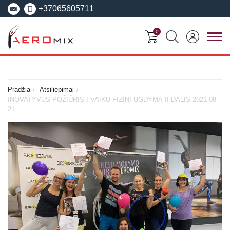
+37065605711
0
FITNESO
TRENERIŲ
MOKYMO
SEMINARAI
KURSAI
CENTRAS
Pradžia
Atsiliepimai
INOVATYVUS POŽIŪRIS Į VAIKŲ FIZINĮ UGDYMĄ II DALIS 2021-08-
Seminarai
21
Asmeninis treneris
Apie Aeromix
pradedantiesiems
Pilates treneris
Europos fitneso mokykla
Specializuoti seminarai
Grupinių užsiėmi
EREPS
Anatomy Trains
treneris
Anatomy Trains
Fascia Movement
Fizinio rengimo tre
Fascia Movement
Konvencijos
Dėstytojai