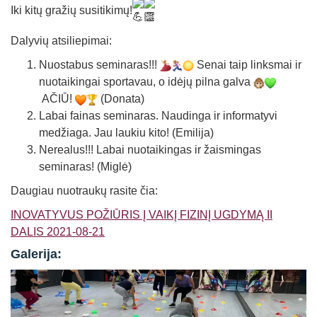
Iki kitų gražių susitikimų!
Dalyvių atsiliepimai:
Nuostabus seminaras!!!
Senai taip linksmai ir
nuotaikingai sportavau, o idėjų pilna galva
AČIŪ!
(Donata)
Labai fainas seminaras. Naudinga ir informatyvi
medžiaga. Jau laukiu kito! (Emilija)
Nerealus!!! Labai nuotaikingas ir žaismingas
seminaras! (Miglė)
Daugiau nuotraukų rasite čia:
INOVATYVUS POŽIŪRIS Į VAIKĮ FIZINĮ UGDYMĄ II
DALIS 2021-08-21
Galerija: