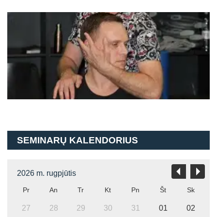
SEMINARŲ KALENDORIUS
2026 m. rugpjūtis
Pr
An
Tr
Kt
Pn
Št
Sk
27
28
29
30
31
01
02