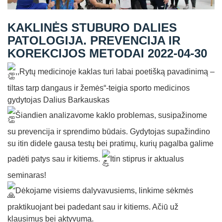
Straipsniai
KAKLINĖS STUBURO DALIES
Sėkmės istorijos
PATOLOGIJA. PREVENCIJA IR
Atsiliepimai
KOREKCIJOS METODAI 2022-04-30
Kontaktai
,,Rytų medicinoje kaklas turi labai poetišką pavadinimą –
tiltas tarp dangaus ir žemės“-teigia sporto medicinos
gydytojas Dalius Barkauskas
Šiandien analizavome kaklo problemas, susipažinome
su prevencija ir sprendimo būdais. Gydytojas supažindino
su itin didele gausa testų bei pratimų, kurių pagalba galime
padėti patys sau ir kitiems.
Itin stiprus ir aktualus
seminaras!
Dėkojame visiems dalyvavusiems, linkime sėkmės
praktikuojant bei padedant sau ir kitiems. Ačiū už
klausimus bei aktyvumą.