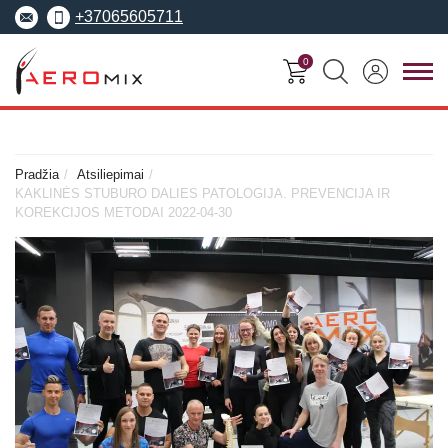
+37065605711
0
FITNESO
TRENERIŲ
MOKYMO
SEMINARAI
KURSAI
CENTRAS
Pradžia
Atsiliepimai
KAKLINĖS STUBURO DALIES PATOLOGIJA. PREVENCIJA IR
Seminarai
KOREKCIJOS METODAI 2022-04-30
Asmeninis treneris
Apie Aeromix
pradedantiesiems
Pilates treneris
Europos fitneso mokykla
Specializuoti seminarai
Grupinių užsiėmi
EREPS
Anatomy Trains
treneris
Anatomy Trains
Fascia Movement
Fizinio rengimo tre
Fascia Movement
Konvencijos
Dėstytojai