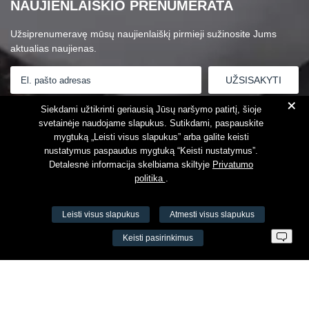
NAUJIENLAIŠKIO PRENUMERATA
Užsiprenumeravę mūsų naujienlaiškį pirmieji sužinosite Jums
aktualias naujienas.
+
Susipažinau su
Privatumo politika
Siekdami užtikrinti geriausią Jūsų naršymo patirtį, šioje
svetainėje naudojame slapukus. Sutikdami, paspauskite
mygtuką „Leisti visus slapukus” arba galite keisti
nustatymus paspaudus mygtuką “Keisti nustatymus”.
Detalesnė informacija skelbiama skiltyje
Privatumo
politika
.
Leisti visus slapukus
Atmesti visus slapukus
VŠĮ Fitneso mokymo centras AEROMIX
Keisti pasirinkimus
Įm. k. 300034190
LT98 7300 0100 8525 8188
Swedbankas, banko kodas 73000