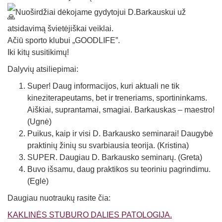
Nuoširdžiai dėkojame gydytojui D.Barkauskui už
atsidavimą švietėjiškai veiklai.
Ačiū sporto klubui „GOODLIFE”.
Iki kitų susitikimų!
Dalyvių atsiliepimai:
Super! Daug informacijos, kuri aktuali ne tik
kineziterapeutams, bet ir treneriams, sportininkams.
Aiškiai, suprantamai, smagiai. Barkauskas – maestro!
(Ugnė)
Puikus, kaip ir visi D. Barkausko seminarai! Daugybė
praktinių žinių su svarbiausia teorija. (Kristina)
SUPER. Daugiau D. Barkausko seminarų. (Greta)
Buvo išsamu, daug praktikos su teoriniu pagrindimu.
(Eglė)
Daugiau nuotraukų rasite čia:
KAKLINĖS STUBURO DALIES PATOLOGIJA.