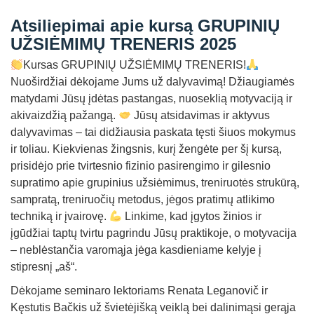
Straipsniai
Atsiliepimai apie kursą GRUPINIŲ
Sėkmės istorijos
UŽSIĖMIMŲ TRENERIS 2025
Atsiliepimai
Kursas GRUPINIŲ UŽSIĖMIMŲ TRENERIS!
Nuoširdžiai dėkojame Jums už dalyvavimą! Džiaugiamės
Kontaktai
matydami Jūsų įdėtas pastangas, nuoseklią motyvaciją ir
akivaizdžią pažangą.
Jūsų atsidavimas ir aktyvus
dalyvavimas – tai didžiausia paskata tęsti šiuos mokymus
ir toliau. Kiekvienas žingsnis, kurį žengėte per šį kursą,
prisidėjo prie tvirtesnio fizinio pasirengimo ir gilesnio
supratimo apie grupinius užsiėmimus, treniruotės strukūrą,
sampratą, treniruočių metodus, jėgos pratimų atlikimo
techniką ir įvairovę.
Linkime, kad įgytos žinios ir
įgūdžiai taptų tvirtu pagrindu Jūsų praktikoje, o motyvacija
– neblėstančia varomąja jėga kasdieniame kelyje į
stipresnį „aš“.
Dėkojame seminaro lektoriams Renata Leganovič ir
Kęstutis Bačkis už švietėjišką veiklą bei dalinimąsi gerąja