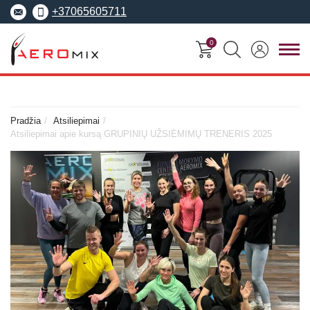
+37065605711
0
FITNESO
TRENERIŲ
MOKYMO
SEMINARAI
KURSAI
CENTRAS
Pradžia
Atsiliepimai
Atsiliepimai apie kursą GRUPINIŲ UŽSIĖMIMŲ TRENERIS 2025
Seminarai
Asmeninis treneris
Apie Aeromix
pradedantiesiems
Pilates treneris
Europos fitneso mokykla
Specializuoti seminarai
Grupinių užsiėmi
EREPS
Anatomy Trains
treneris
Anatomy Trains
Fascia Movement
Fizinio rengimo tre
Fascia Movement
Konvencijos
Dėstytojai