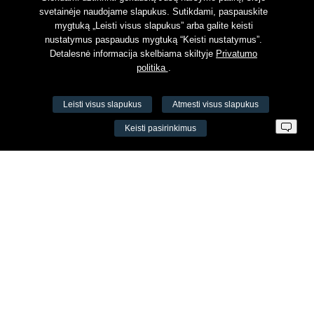
svetainėje naudojame slapukus. Sutikdami, paspauskite
mygtuką „Leisti visus slapukus” arba galite keisti
nustatymus paspaudus mygtuką “Keisti nustatymus”.
Detalesnė informacija skelbiama skiltyje
Privatumo
politika
.
Leisti visus slapukus
Atmesti visus slapukus
VŠĮ Fitneso mokymo centras AEROMIX
Keisti pasirinkimus
Įm. k. 300034190
LT98 7300 0100 8525 8188
Swedbankas, banko kodas 73000
Kontaktai
Šv. Stepono g. 27C, Vilnius, Lietuva
+37065605711
+37060779864
info@aeromix.lt