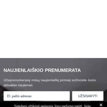
NAUJIENLAIŠKIO PRENUMERATA
Užsiprenumeravę mūsų naujienlaiškį pirmieji sužinosite Jums
aktualias naujienas.
+
Susipažinau su
Privatumo politika
Siekdami užtikrinti geriausią Jūsų naršymo patirtį, šioje