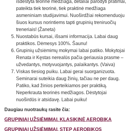
išdėstyta teorinė medžiaga, detaliai parodyti pratimai,
pateikta tiek teorinė, tiek praktinė medžiaga
asmeniniam studijavimui. Nuoširdžiai rekomenduoju
šiuos kursus norintiems tapti grupinių treniruočių
treneriais! (Žaneta)
Nuostabūs kursai, išsami informacija. Labai daug
praktikos. Dėmesys 100%. Šaunu!
Grupinių užsiėmimų mokymai labai patiko. Mokytojai
Renata ir Kęstas nerealūs pačia geriausia prasme –
užvedantys, motyvuojantys, palaikantys. (Vaiva)
Viskas tiesiog puiku. Labai gerai suorganizuota.
Seminarai suteikia daug žinių, tačiau ne per daug.
Patiko, kad žinios perteikiamos per praktiką.
Neperkrauta teorinės medžiagos. Dėstytojai
nuoširdūs ir atsidavę. Labai puiku!
Daugiau nuotraukų rasite čia:
GRUPINIAI UŽSIĖMIMAI. KLASIKINĖ AEROBIKA
GRUPINIAI UŽSIĖMIMAI. STEP AEROBIKOS