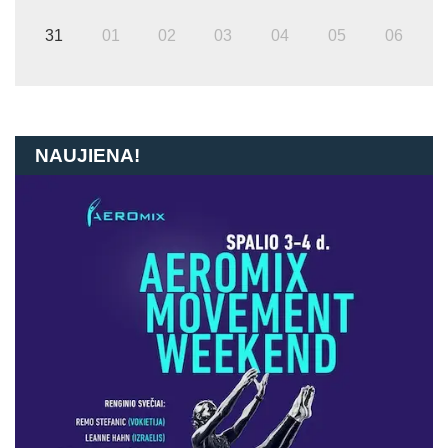
31
01
02
03
04
05
06
NAUJIENA!