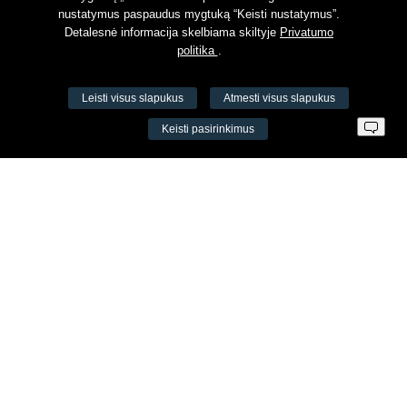
nustatymus paspaudus mygtuką “Keisti nustatymus”.
Detalesnė informacija skelbiama skiltyje
Privatumo
politika
.
Leisti visus slapukus
Atmesti visus slapukus
VŠĮ Fitneso mokymo centras AEROMIX
Keisti pasirinkimus
Įm. k. 300034190
LT98 7300 0100 8525 8188
Swedbankas, banko kodas 73000
Kontaktai
Šv. Stepono g. 27C, Vilnius, Lietuva
+37065605711
+37060779864
info@aeromix.lt