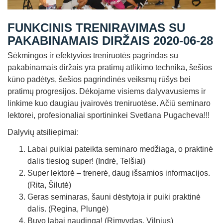
Straipsniai
FUNKCINIS TRENIRAVIMAS SU
Sėkmės istorijos
PAKABINAMAIS DIRŽAIS 2020-06-28
Atsiliepimai
Sėkmingos ir efektyvios treniruotės pagrindas su
Kontaktai
pakabinamais diržais yra pratimų atlikimo technika, šešios
kūno padėtys, šešios pagrindinės veiksmų rūšys bei
pratimų progresijos. Dėkojame visiems dalyvavusiems ir
linkime kuo daugiau įvairovės treniruotėse. Ačiū seminaro
lektorei, profesionaliai sportininkei Svetlana Pugacheva!!!
Dalyvių atsiliepimai:
Labai puikiai pateikta seminaro medžiaga, o praktinė
dalis tiesiog super! (Indrė, Telšiai)
Super lektorė – trenerė, daug išsamios informacijos.
(Rita, Šilutė)
Geras seminaras, šauni dėstytoja ir puiki praktinė
dalis. (Regina, Plungė)
Buvo labai naudinga! (Rimvydas, Vilnius)