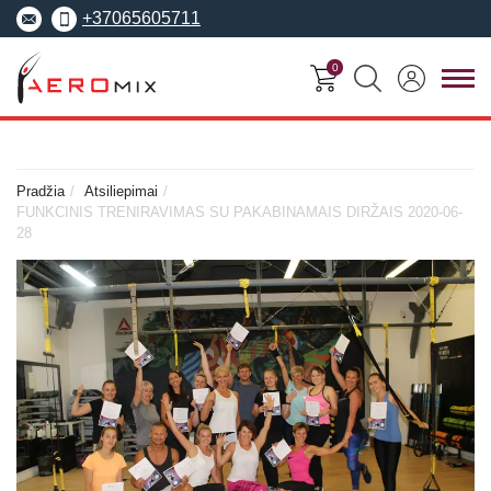
+37065605711
0
FITNESO
TRENERIŲ
MOKYMO
SEMINARAI
KURSAI
CENTRAS
Pradžia
Atsiliepimai
FUNKCINIS TRENIRAVIMAS SU PAKABINAMAIS DIRŽAIS 2020-06-
Seminarai
28
Asmeninis treneris
Apie Aeromix
pradedantiesiems
Pilates treneris
Europos fitneso mokykla
Specializuoti seminarai
Grupinių užsiėmi
EREPS
Anatomy Trains
treneris
Anatomy Trains
Fascia Movement
Fizinio rengimo tre
Fascia Movement
Konvencijos
Dėstytojai