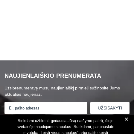
NAUJIENLAIŠKIO PRENUMERATA
Užsiprenumeravę mūsų naujienlaiškį pirmieji sužinosite Jums
aktualias naujienas.
+
Susipažinau su
Privatumo politika
Siekdami užtikrinti geriausią Jūsų naršymo patirtį, šioje
svetainėje naudojame slapukus. Sutikdami, paspauskite
mygtuką „Leisti visus slapukus” arba galite keisti