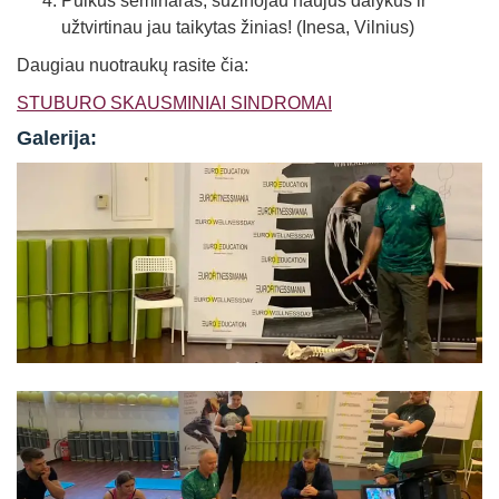
Puikus seminaras, sužinojau naujus dalykus ir
užtvirtinau jau taikytas žinias! (Inesa, Vilnius)
Daugiau nuotraukų rasite čia:
STUBURO SKAUSMINIAI SINDROMAI
Galerija: