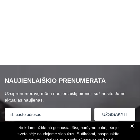
NAUJIENLAIŠKIO PRENUMERATA
Užsiprenumeravę mūsų naujienlaiškį pirmieji sužinosite Jums
aktualias naujienas.
+
Susipažinau su
Privatumo politika
Siekdami užtikrinti geriausią Jūsų naršymo patirtį, šioje
svetainėje naudojame slapukus. Sutikdami, paspauskite