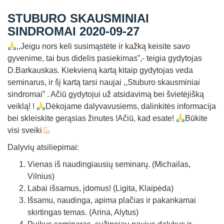
Straipsniai
STUBURO SKAUSMINIAI
Sėkmės istorijos
SINDROMAI 2020-09-27
Atsiliepimai
,,Jeigu nors keli susimąstėte ir kažką keisite savo
gyvenime, tai bus didelis pasiekimas”,- teigia gydytojas
Kontaktai
D.Barkauskas. Kiekvieną kartą kitaip gydytojas veda
seminarus, ir šį kartą tarsi naujai ,,Stuburo skausminiai
sindromai” . Ačiū gydytojui už atsidavimą bei švietėjišką
veiklą! !
Dėkojame dalyvavusiems, dalinkitės informacija
bei skleiskite gerąsias žinutes !Ačiū, kad esate!
Būkite
visi sveiki
Dalyvių atsiliepimai:
Vienas iš naudingiausių seminarų. (Michailas,
Vilnius)
Labai išsamus, įdomus! (Ligita, Klaipėda)
Išsamu, naudinga, apima plačias ir pakankamai
skirtingas temas. (Arina, Alytus)