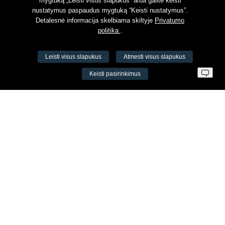
mygtuką „Leisti visus slapukus” arba galite keisti
nustatymus paspaudus mygtuką “Keisti nustatymus”.
Detalesnė informacija skelbiama skiltyje
Privatumo
politika
.
Leisti visus slapukus
Atmesti visus slapukus
VŠĮ Fitneso mokymo centras AEROMIX
Keisti pasirinkimus
Įm. k. 300034190
LT98 7300 0100 8525 8188
Swedbankas, banko kodas 73000
Kontaktai
Šv. Stepono g. 27C, Vilnius, Lietuva
+37065605711
+37060779864
info@aeromix.lt