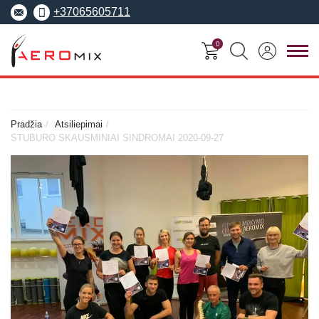
+37065605711
0
FITNESO
TRENERIŲ
MOKYMO
SEMINARAI
KURSAI
CENTRAS
Pradžia
Atsiliepimai
STUBURO SKAUSMINIAI SINDROMAI 2020-09-27
Seminarai
Asmeninis treneris
Apie Aeromix
pradedantiesiems
Pilates treneris
Europos fitneso mokykla
Specializuoti seminarai
Grupinių užsiėmi
EREPS
Anatomy Trains
treneris
Anatomy Trains
Fascia Movement
Fizinio rengimo tre
Fascia Movement
Konvencijos
Dėstytojai