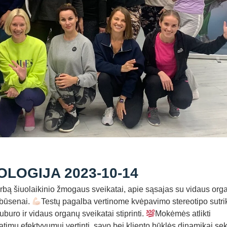
LOGIJA 2023-10-14
ą šiuolaikinio žmogaus sveikatai, apie sąsajas su vidaus org
 būsenai.
Testų pagalba vertinome kvėpavimo stereotipo sutr
uro ir vidaus organų sveikatai stiprinti.
Mokėmės atlikti
timų efektyvumui vertinti, savo bei kliento būklės dinamikai sek