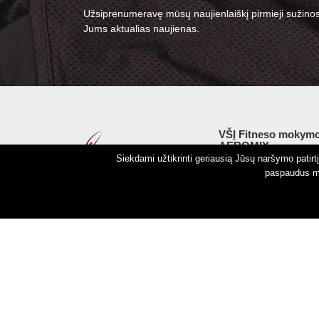
Užsiprenumeravę mūsų naujienlaiškį pirmieji sužinos
Jums aktualias naujienas.
VŠĮ Fitneso mokymo
AEROMIX
Siekdami užtikrinti geriausią Jūsų naršymo patir
Įm. k. 300034190
paspaudus my
LT98 7300 0100 8525
Swedbankas, banko k
Autorinės teisės © 2026 Aeromix.
Privatumo politika