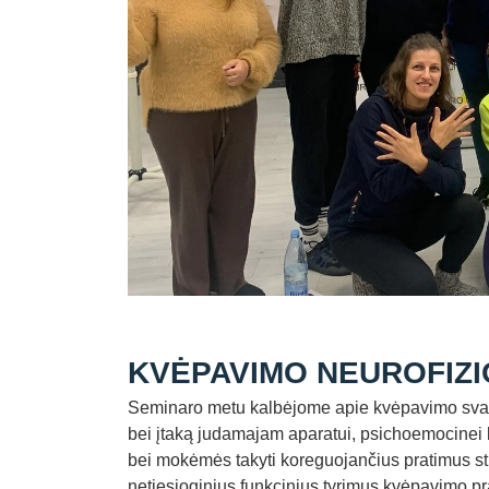
KVĖPAVIMO NEUROFIZIO
Seminaro metu kalbėjome apie kvėpavimo svarb
bei įtaką judamajam aparatui, psichoemocinei
bei mokėmės takyti koreguojančius pratimus stub
netiesioginius funkcinius tyrimus kvėpavimo pra