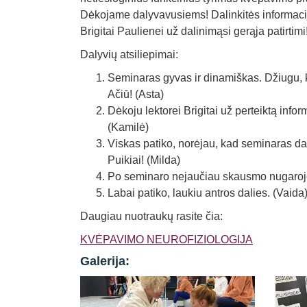
Dėkojame dalyvavusiems! Dalinkitės informacija
Brigitai Paulienei už dalinimąsi gerąja patirtimi
Dalyvių atsiliepimai:
Seminaras gyvas ir dinamiškas. Džiugu, k
Ačiū! (Asta)
Dėkoju lektorei Brigitai už perteiktą info
(Kamilė)
Viskas patiko, norėjau, kad seminaras dar 
Puikiai! (Milda)
Po seminaro nejaučiau skausmo nugaroje
Labai patiko, laukiu antros dalies. (Vaida
Daugiau nuotraukų rasite čia:
KVĖPAVIMO NEUROFIZIOLOGIJA
Galerija: