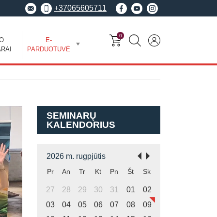
+37065605711
0
EO
E-
RAI
PARDUOTUVĖ
SEMINARŲ
KALENDORIUS
2026 m. rugpjūtis
Pr
An
Tr
Kt
Pn
Št
Sk
27
28
29
30
31
01
02
03
04
05
06
07
08
09