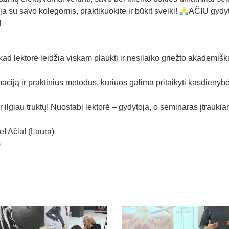
 su savo kolegomis, praktikuokite ir būkit sveiki!
AČIŪ gydyt
!
ad lektorė leidžia viskam plaukti ir nesilaiko griežto akademiš
rmaciją ir praktinius metodus, kuriuos galima pritaikyti kasdienybė
ilgiau truktų! Nuostabi lektorė – gydytoja, o seminaras įtraukian
! Ačiū! (Laura)
)