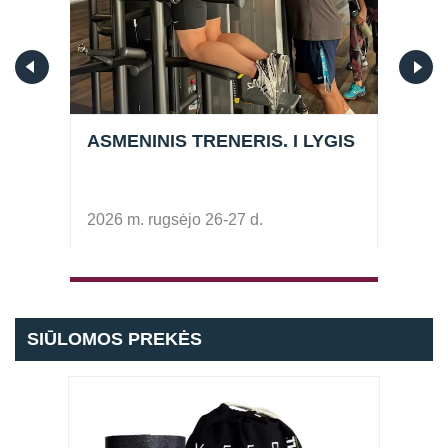
ASMENINIS TRENERIS. I LYGIS
ASM
2026 m. rugsėjo 26-27 d.
2026 
SIŪLOMOS PREKĖS