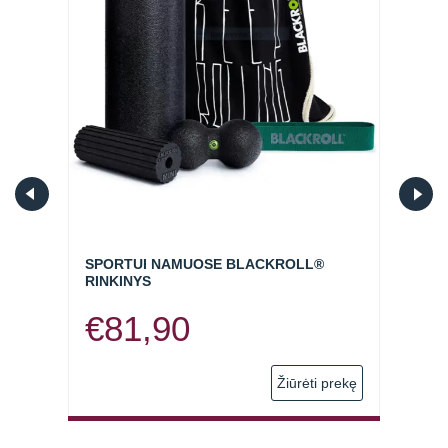
SPORTUI NAMUOSE BLACKROLL®
SVOR
RINKINYS
KWEL
€
81,90
€
5
 prekę
Žiūrėti prekę