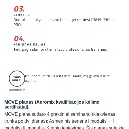
03.
LANKSTU
Nuotolinis mokymasis savo tempu, jei renkiesi TRAIN, PRO ar
PRO+.
04.
KARJEROS KELIAS
Tvirti pagrindai norintiems tapti profesionaliais treneriais.
Išduodami oficialūs sertifikatai. Mokėjimą galima išskirti
100%
SERT.
dalimis.
aeromix.lt
MOVE planas
(Aeromix kvalifikacijos kėlimo
sertifikatai)
.
MOVE planą sudaro 4 praktiniai seminarai (kiekvienas
trunka po dvi dienas): Asmeninis treneris I modulis + II
modulis+III modulis+Klientų testavimas. Šis planas suteikia