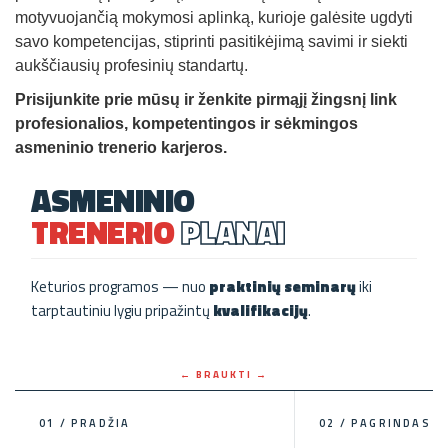
motyvuojančią mokymosi aplinką, kurioje galėsite ugdyti
savo kompetencijas, stiprinti pasitikėjimą savimi ir siekti
aukščiausių profesinių standartų.
Prisijunkite prie mūsų ir ženkite pirmąjį žingsnį link
profesionalios, kompetentingos ir sėkmingos
asmeninio trenerio karjeros.
ASMENINIO
TRENERIO
PLANAI
Keturios programos — nuo
praktinių seminarų
iki
tarptautiniu lygiu pripažintų
kvalifikacijų
.
01 / PRADŽIA
02 / PAGRINDAS