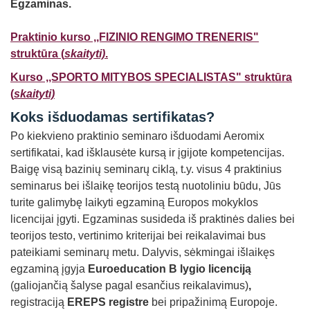
Egzaminas.
Praktinio kurso ,,FIZINIO RENGIMO TRENERIS"
struktūra (
skaityti)
.
Kurso ,,SPORTO MITYBOS SPECIALISTAS" struktūra
(
skaityti)
Koks išduodamas
sertifikatas?
Po kiekvieno praktinio seminaro išduodami Aeromix
sertifikatai, kad išklausėte kursą ir įgijote kompetencijas.
Baigę visą bazinių seminarų ciklą, t.y. visus 4 praktinius
seminarus bei išlaikę teorijos testą nuotoliniu būdu, Jūs
turite galimybę laikyti egzaminą Europos mokyklos
licencijai įgyti. Egzaminas susideda iš praktinės dalies bei
teorijos testo, vertinimo kriterijai bei reikalavimai bus
pateikiami seminarų metu. Dalyvis, sėkmingai išlaikęs
egzaminą įgyja
Euroeducation B lygio licenciją
(galiojančią šalyse pagal esančius reikalavimus)
,
registraciją
EREPS registre
bei pripažinimą Europoje.