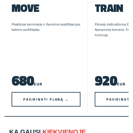
MOVE
TRAIN
Praktiniai seminarai ir Aeromix kvalifikacijos
Fitness instruktorius EREP
kėlimo sertifikatai.
Asmeninis treneris. Eur
licencija.
680
920
EUR
EUR
PASIRINKTI PLANĄ →
PASIRINKTI
KĄ GAUSI
KIEKVIENOJE