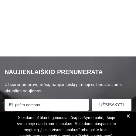
NAUJIENLAIŠKIO PRENUMERATA
Užsiprenumeravę mūsų naujienlaiškį pirmieji sužinosite Jums
aktualias naujienas.
+
Susipažinau su
Privatumo politika
Siekdami užtikrinti geriausią Jūsų naršymo patirtį, šioje
svetainėje naudojame slapukus. Sutikdami, paspauskite
mygtuką „Leisti visus slapukus” arba galite keisti
nustatymus paspaudus mygtuką “Keisti nustatymus”.