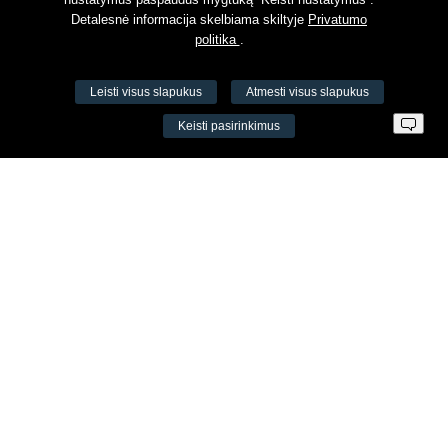
Detalesnė informacija skelbiama skiltyje
Privatumo
politika
.
Leisti visus slapukus
Atmesti visus slapukus
VŠĮ Fitneso mokymo centras AEROMIX
Keisti pasirinkimus
Įm. k. 300034190
LT98 7300 0100 8525 8188
Swedbankas, banko kodas 73000
Kontaktai
Šv. Stepono g. 27C, Vilnius, Lietuva
+37065605711
+37060779864
info@aeromix.lt