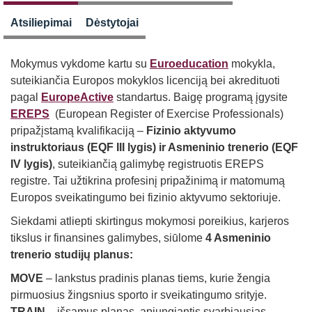
Atsiliepimai
Dėstytojai
Mokymus vykdome kartu su
Euroeducation
mokykla,
suteikiančia Europos mokyklos licenciją bei akredituoti
pagal
EuropeActive
standartus. Baigę programą įgysite
EREPS
(European Register of Exercise Professionals)
pripažįstamą kvalifikaciją –
Fizinio aktyvumo
instruktoriaus (EQF III lygis) ir Asmeninio trenerio (EQF
IV lygis)
, suteikiančią galimybę registruotis EREPS
registre. Tai užtikrina profesinį pripažinimą ir matomumą
Europos sveikatingumo bei fizinio aktyvumo sektoriuje.
Siekdami atliepti skirtingus mokymosi poreikius, karjeros
tikslus ir finansines galimybes, siūlome
4 Asmeninio
trenerio studijų planus:
MOVE
– lankstus pradinis planas tiems, kurie žengia
pirmuosius žingsnius sporto ir sveikatingumo srityje.
TRAIN
– išsamus planas, apjungiantis svarbiausias