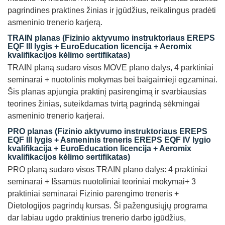
pagrindines praktines žinias ir įgūdžius, reikalingus pradėti
asmeninio trenerio karjerą.
TRAIN planas
(Fizinio aktyvumo instruktoriaus EREPS
EQF III lygis + EuroEducation licencija + Aeromix
kvalifikacijos kėlimo sertifikatas)
TRAIN planą sudaro visos MOVE plano dalys, 4 parktiniai
seminarai + nuotolinis mokymas bei baigaimieji egzaminai.
Šis planas apjungia praktinį pasirengimą ir svarbiausias
teorines žinias, suteikdamas tvirtą pagrindą sėkmingai
asmeninio trenerio karjerai.
PRO planas
(Fizinio aktyvumo instruktoriaus EREPS
EQF III lygis + Asmeninis treneris EREPS EQF IV lygio
kvalifikacija + EuroEducation licencija + Aeromix
kvalifikacijos kėlimo sertifikatas)
PRO planą sudaro visos TRAIN plano dalys: 4 praktiniai
seminarai + Išsamūs nuotoliniai teoriniai mokymai+ 3
praktiniai seminarai Fizinio parengimo treneris +
Dietologijos pagrindų kursas. Ši pažengusiųjų programa
dar labiau ugdo praktinius trenerio darbo įgūdžius,