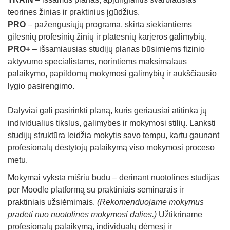
teorines žinias ir praktinius įgūdžius.
PRO
– pažengusiųjų programa, skirta siekiantiems
gilesnių profesinių žinių ir platesnių karjeros galimybių.
PRO+
– išsamiausias studijų planas būsimiems fizinio
aktyvumo specialistams, norintiems maksimalaus
palaikymo, papildomų mokymosi galimybių ir aukščiausio
lygio pasirengimo.
Dalyviai gali pasirinkti planą, kuris geriausiai atitinka jų
individualius tikslus, galimybes ir mokymosi stilių. Lanksti
studijų struktūra leidžia mokytis savo tempu, kartu gaunant
profesionalų dėstytojų palaikymą viso mokymosi proceso
metu.
Mokymai vyksta mišriu būdu – derinant nuotolines studijas
per Moodle platformą su praktiniais seminarais ir
praktiniais užsiėmimais.
(Rekomenduojame mokymus
pradėti nuo nuotolinės mokymosi dalies.)
Užtikriname
profesionalų palaikymą, individualų dėmesį ir