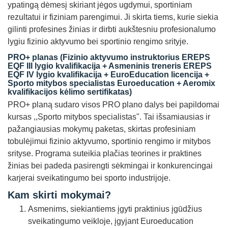
ypatingą dėmesį skiriant jėgos ugdymui, sportiniam
rezultatui ir fiziniam parengimui. Ji skirta tiems, kurie siekia
gilinti profesines žinias ir dirbti aukštesniu profesionalumo
lygiu fizinio aktyvumo bei sportinio rengimo srityje.
PRO+ planas
(Fizinio aktyvumo instruktorius EREPS
EQF III lygio kvalifikacija + Asmeninis treneris EREPS
EQF IV lygio kvalifikacija + EuroEducation licencija +
Sporto mitybos specialistas Euroeducation + Aeromix
kvalifikacijos kėlimo sertifikatas)
PRO+ planą sudaro visos PRO plano dalys bei papildomai
kursas ,,Sporto mitybos specialistas". Tai išsamiausias ir
pažangiausias mokymų paketas, skirtas profesiniam
tobulėjimui fizinio aktyvumo, sportinio rengimo ir mitybos
srityse. Programa suteikia plačias teorines ir praktines
žinias bei padeda pasirengti sėkmingai ir konkurencingai
karjerai sveikatingumo bei sporto industrijoje.
Kam skirti mokymai?
Asmenims, siekiantiems įgyti praktinius įgūdžius
sveikatingumo veikloje, įgyjant Euroeducation