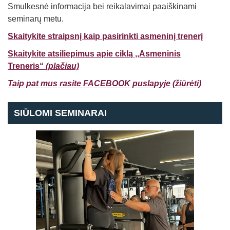
Smulkesnė informacija bei reikalavimai paaiškinami
seminarų metu.
Skaitykite straipsnį kaip pasirinkti asmeninį trenerį
Skaitykite atsiliepimus apie ciklą ,,Asmeninis
Treneris“
(plačiau)
Taip pat mus rasite FACEBOOK puslapyje (žiūrėti)
SIŪLOMI SEMINARAI