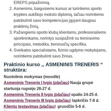
EREPS pripažinimą.
Asmenims, baigusiems kursus ar turintiems sporto
krypties aukštojo mokslo diplomą, tačiau norintiems
patobulinti savo kompetencijas įgyjant daugiau
praktinių žinių.
Pažangiems sporto klubų klientams, profesionaliems
sportininkams, norintys susipažinti su treniravimo
principais, metodika, treniruočių specifika.
Sveikatos specialistams, fizinio ugdymo mokytojams,
norintiems patobulinti savo žinias.
Praktinio kurso ,, ASMENINIS TRENERIS “
struktūra:
Nuotolinis mokymas (moodle)
Asmeninis Treneris I lygis (
plačiau
)
Nauja grupė
startuoja rugsėjo 26-27 d.
Asmeninis Treneris II lygis
(
plačiau)
spalio 24-25 d.
Asmeninis Treneris III lygis
(plačiau
)
lapkričio 7-8 d.
Klientų testavimas
(plačiau)
gruodžio 5-6 d.