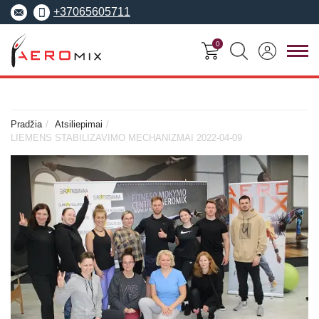
+37065605711
0
FITNESO
TRENERIŲ
MOKYMO
SEMINARAI
KURSAI
CENTRAS
Pradžia
Atsiliepimai
LIEMENS STABILIZAVIMO MECHANIZMAI 2022-04-09
Seminarai
Asmeninis treneris
Apie Aeromix
pradedantiesiems
Pilates treneris
Europos fitneso mokykla
Specializuoti seminarai
Grupinių užsiėmi
EREPS
Anatomy Trains
treneris
Anatomy Trains
Fascia Movement
Fizinio rengimo tre
Fascia Movement
Konvencijos
Dėstytojai