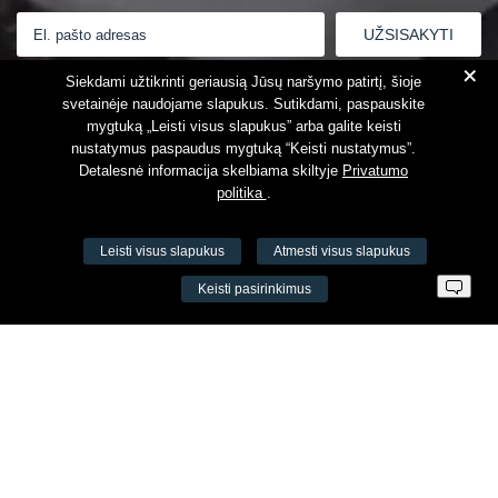
+
Susipažinau su
Privatumo politika
Siekdami užtikrinti geriausią Jūsų naršymo patirtį, šioje
svetainėje naudojame slapukus. Sutikdami, paspauskite
mygtuką „Leisti visus slapukus” arba galite keisti
nustatymus paspaudus mygtuką “Keisti nustatymus”.
Detalesnė informacija skelbiama skiltyje
Privatumo
politika
.
Leisti visus slapukus
Atmesti visus slapukus
VŠĮ Fitneso mokymo centras AEROMIX
Keisti pasirinkimus
Įm. k. 300034190
LT98 7300 0100 8525 8188
Swedbankas, banko kodas 73000
Kontaktai
Šv. Stepono g. 27C, Vilnius, Lietuva