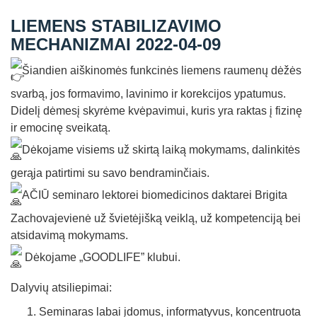
Straipsniai
LIEMENS STABILIZAVIMO
Sėkmės istorijos
MECHANIZMAI 2022-04-09
Atsiliepimai
Šiandien aiškinomės funkcinės liemens raumenų dėžės
Kontaktai
svarbą, jos formavimo, lavinimo ir korekcijos ypatumus.
Didelį dėmesį skyrėme kvėpavimui, kuris yra raktas į fizinę
ir emocinę sveikatą.
Dėkojame visiems už skirtą laiką mokymams, dalinkitės
gerąja patirtimi su savo bendraminčiais.
AČIŪ seminaro lektorei biomedicinos daktarei Brigita
Zachovajevienė už švietėjišką veiklą, už kompetenciją bei
atsidavimą mokymams.
Dėkojame „GOODLIFE” klubui.
Dalyvių atsiliepimai:
Seminaras labai įdomus, informatyvus, koncentruota