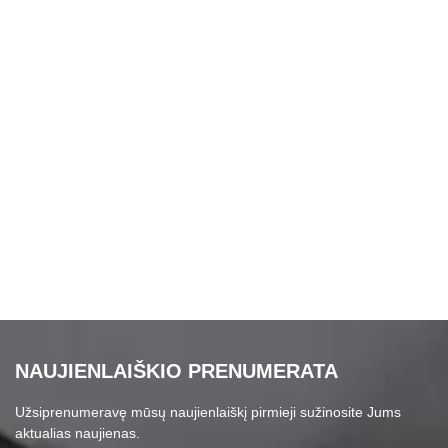
NAUJIENLAIŠKIO PRENUMERATA
Užsiprenumeravę mūsų naujienlaiškį pirmieji sužinosite Jums
aktualias naujienas.