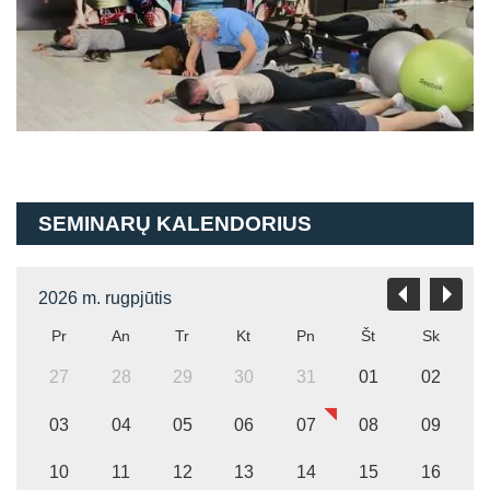
SEMINARŲ KALENDORIUS
2026 m. rugpjūtis
Pr
An
Tr
Kt
Pn
Št
Sk
27
28
29
30
31
01
02
03
04
05
06
07
08
09
10
11
12
13
14
15
16