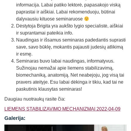
informacija. Labai patiko lektorė, papasakojo viską
paprastai ir aiškiai. Labai rekomenduoju, būtinai
dalyvausiu kituose seminaruose
Dėstytoja Brigita yra aukšto lygio specialistė, aiškiai
ir suprantamai pateikia info.
Naudingas ir išsamus seminaras padedantis suprasti
save, savo būklę, mokantis pajausti judesių atlikimą
ir esmę.
Seminaras buvo labai naudingas, informatyvus.
Sužinojau nemažai apie liemens stabilizavimą,
biomechaniką, anatomiją. Net neabejoju, jog visą tai
pravers ateityje. Esu labai dėkinga ir tikiu, kad tai ne
paskutinis klausytas seminaras!
Daugiau nuotraukų rasite čia:
LIEMENS STABILIZAVIMO MECHANIZMAI 2022-04-09
Galerija: