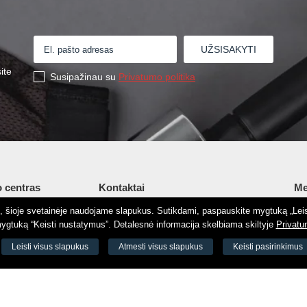
ite
Susipažinau su
Privatumo politika
 centras
Kontaktai
Me
tį, šioje svetainėje naudojame slapukus. Sutikdami, paspauskite mygtuką „Leis
Šv. Stepono g. 27C, Vilnius, Lietuva
Ap
gtuką “Keisti nustatymus”. Detalesnė informacija skelbiama skiltyje
Privatu
+37065605711
Ko
 8188
Leisti visus slapukus
Atmesti visus slapukus
Keisti pasirinkimus
+37060779864
El.
odas 73000
info@aeromix.lt
Pri