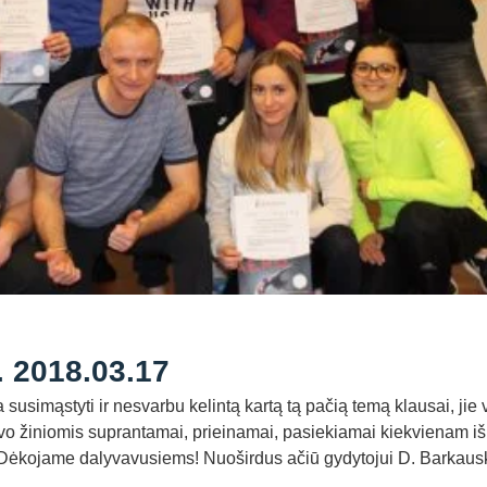
 2018.03.17
usimąstyti ir nesvarbu kelintą kartą tą pačią temą klausai, jie 
 savo žiniomis suprantamai, prieinamai, pasiekiamai kiekvienam i
katą! Dėkojame dalyvavusiems! Nuoširdus ačiū gydytojui D. Barkaus