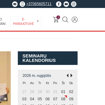
+37065605711
0
EO
E-
RAI
PARDUOTUVĖ
SEMINARŲ
KALENDORIUS
2026 m. rugpjūtis
Pr
An
Tr
Kt
Pn
Št
Sk
27
28
29
30
31
01
02
03
04
05
06
07
08
09