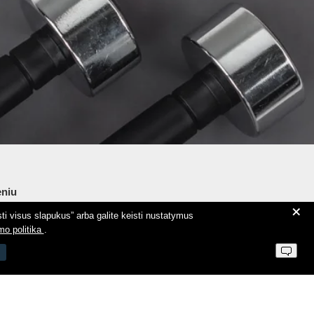
niu
+
ti visus slapukus” arba galite keisti nustatymus
ie Aeromix
mo politika
.
ntaktai
 parduotuvės taisyklės
vatumo politika