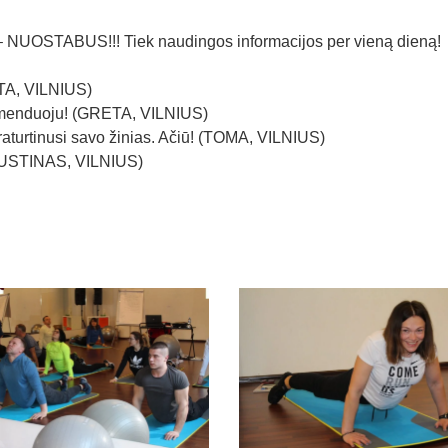
as – NUOSTABUS!!! Tiek naudingos informacijos per vieną dieną!
ATA, VILNIUS)
omenduoju! (GRETA, VILNIUS)
aturtinusi savo žinias. Ačiū! (TOMA, VILNIUS)
 (JUSTINAS, VILNIUS)