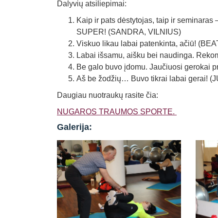
Dalyvių atsiliepimai:
Kaip ir pats dėstytojas, taip ir seminar
SUPER! (SANDRA, VILNIUS)
Viskuo likau labai patenkinta, ačiū! (BE
Labai išsamu, aišku bei naudinga. Rek
Be galo buvo įdomu. Jaučiuosi gerokai pr
Aš be žodžių… Buvo tikrai labai gerai!
Daugiau nuotraukų rasite čia:
NUGAROS TRAUMOS SPORTE.
Galerija: