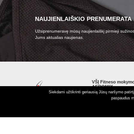
NAUJIENLAIŠKIO PRENUMERATA
Užsiprenumeravę mūsų naujienlaiškį pirmieji sužinos
Jums aktualias naujienas.
VŠĮ Fitneso mokymo
AEROMIX
Siekdami užtikrinti geriausią Jūsų naršymo patir
Įm. k. 300034190
paspaudus my
LT98 7300 0100 8525
Swedbankas, banko k