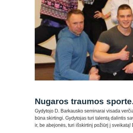
Nugaros traumos sporte.
Gydytojo D. Barkausko seminarai visada verčia s
būna skirtingi. Gydytojas turi talentą dalintis
ir, be abejonės, turi išskirtinį požiūrį į svei