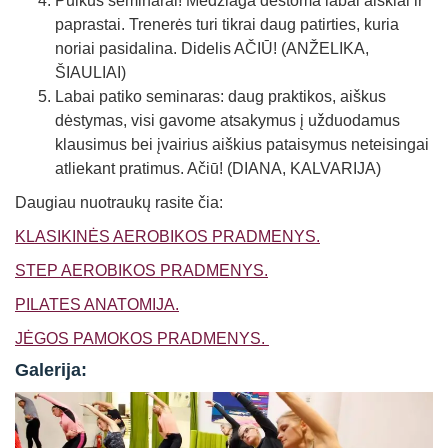
Puikūs seminarai! Medžiaga dėstoma labai aiškiai ir
paprastai. Trenerės turi tikrai daug patirties, kuria
noriai pasidalina. Didelis AČIŪ! (ANŽELIKA,
ŠIAULIAI)
Labai patiko seminaras: daug praktikos, aiškus
dėstymas, visi gavome atsakymus į užduodamus
klausimus bei įvairius aiškius pataisymus neteisingai
atliekant pratimus. Ačiū! (DIANA, KALVARIJA)
Daugiau nuotraukų rasite čia:
KLASIKINĖS AEROBIKOS PRADMENYS.
STEP AEROBIKOS PRADMENYS.
PILATES ANATOMIJA.
JĖGOS PAMOKOS PRADMENYS.
Galerija: