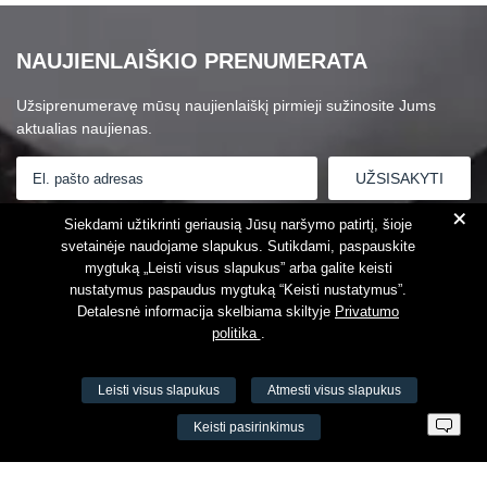
NAUJIENLAIŠKIO PRENUMERATA
Užsiprenumeravę mūsų naujienlaiškį pirmieji sužinosite Jums
aktualias naujienas.
+
Susipažinau su
Privatumo politika
Siekdami užtikrinti geriausią Jūsų naršymo patirtį, šioje
svetainėje naudojame slapukus. Sutikdami, paspauskite
mygtuką „Leisti visus slapukus” arba galite keisti
nustatymus paspaudus mygtuką “Keisti nustatymus”.
Detalesnė informacija skelbiama skiltyje
Privatumo
politika
.
Leisti visus slapukus
Atmesti visus slapukus
VŠĮ Fitneso mokymo centras AEROMIX
Keisti pasirinkimus
Įm. k. 300034190
LT98 7300 0100 8525 8188