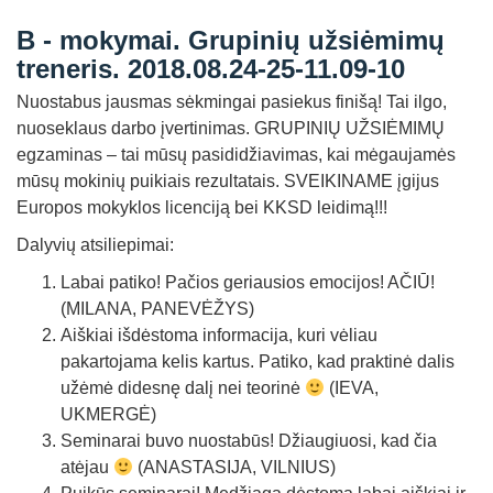
Straipsniai
B - mokymai. Grupinių užsiėmimų
Sėkmės istorijos
treneris. 2018.08.24-25-11.09-10
Nuostabus jausmas sėkmingai pasiekus finišą! Tai ilgo,
Atsiliepimai
nuoseklaus darbo įvertinimas. GRUPINIŲ UŽSIĖMIMŲ
Kontaktai
egzaminas – tai mūsų pasididžiavimas, kai mėgaujamės
mūsų mokinių puikiais rezultatais. SVEIKINAME įgijus
Europos mokyklos licenciją bei KKSD leidimą!!!
Dalyvių atsiliepimai:
Labai patiko! Pačios geriausios emocijos! AČIŪ!
(MILANA, PANEVĖŽYS)
Aiškiai išdėstoma informacija, kuri vėliau
pakartojama kelis kartus. Patiko, kad praktinė dalis
užėmė didesnę dalį nei teorinė
(IEVA,
UKMERGĖ)
Seminarai buvo nuostabūs! Džiaugiuosi, kad čia
atėjau
(ANASTASIJA, VILNIUS)