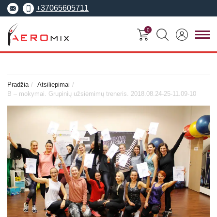
+37065605711
0
FITNESO
TRENERIŲ
MOKYMO
SEMINARAI
KURSAI
CENTRAS
Pradžia
Atsiliepimai
B – mokymai. Grupinių užsiėmimų treneris. 2018.08.24-25-11.09-10
Seminarai
Asmeninis treneris
Apie Aeromix
pradedantiesiems
Pilates treneris
Europos fitneso mokykla
Specializuoti seminarai
Grupinių užsiėmi
EREPS
Anatomy Trains
treneris
Anatomy Trains
Fascia Movement
Fizinio rengimo tre
Fascia Movement
Konvencijos
Dėstytojai