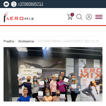
+37065605711
0
FITNESO
TRENERIŲ
MOKYMO
SEMINARAI
KURSAI
CENTRAS
Pradžia
Atsiliepimai
POGIMDYMINIS LAIKOTARPIS 2021-11-20
Seminarai
Asmeninis treneris
Apie Aeromix
pradedantiesiems
Pilates treneris
Europos fitneso mokykla
Specializuoti seminarai
Grupinių užsiėmi
EREPS
Anatomy Trains
treneris
Anatomy Trains
Fascia Movement
Fizinio rengimo tre
Fascia Movement
Konvencijos
Dėstytojai