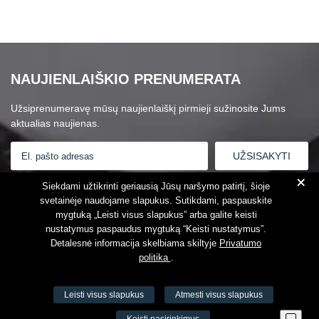
NAUJIENLAIŠKIO PRENUMERATA
Užsiprenumeravę mūsų naujienlaiškį pirmieji sužinosite Jums
aktualias naujienas.
+
Susipažinau su
Privatumo politika
Siekdami užtikrinti geriausią Jūsų naršymo patirtį, šioje
svetainėje naudojame slapukus. Sutikdami, paspauskite
mygtuką „Leisti visus slapukus” arba galite keisti
nustatymus paspaudus mygtuką “Keisti nustatymus”.
Detalesnė informacija skelbiama skiltyje
Privatumo
politika
.
Leisti visus slapukus
Atmesti visus slapukus
VŠĮ Fitneso mokymo centras AEROMIX