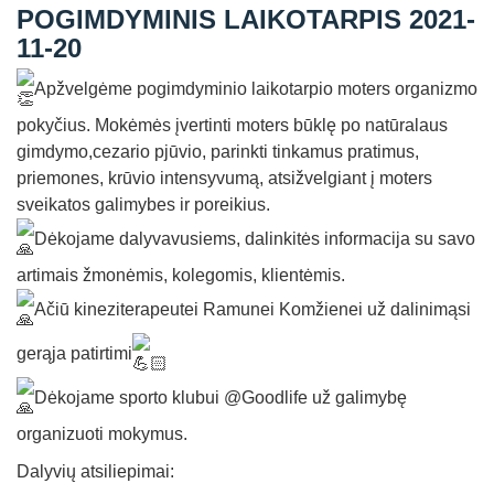
POGIMDYMINIS LAIKOTARPIS 2021-
Straipsniai
11-20
Sėkmės istorijos
Apžvelgėme pogimdyminio laikotarpio moters organizmo
Atsiliepimai
pokyčius. Mokėmės įvertinti moters būklę po natūralaus
Kontaktai
gimdymo,cezario pjūvio, parinkti tinkamus pratimus,
priemones, krūvio intensyvumą, atsižvelgiant į moters
sveikatos galimybes ir poreikius.
Dėkojame dalyvavusiems, dalinkitės informacija su savo
artimais žmonėmis, kolegomis, klientėmis.
Ačiū kineziterapeutei Ramunei Komžienei už dalinimąsi
gerąja patirtimi
Dėkojame sporto klubui @Goodlife už galimybę
organizuoti mokymus.
Dalyvių atsiliepimai: