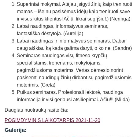
Superiniai mokymai. Atėjau įsigyti žinių kaip treniruoti
mamas – išeinu pasisėmus idėjų kaip treniruoti save
ir visus kitus klientus! Ačiū, tikrai sugrįšiu!:) (Neringa)
Labai naudingas, informatyvus seminaras,
fantastiška dėstytoja. (Aurelija)
Labai naudingas ir informatyvus seminaras. Dabar
daug aiškiau ką kada galima daryti, o ko ne. (Sandra)
Seminaras naudingas visų fitneso krypčių
specialistams, treneriams, mokytojams,
pagimdžiusioms moterims. Vertas dėmesio norint
pasisemti naudingų žinių dirbant su pagimdžiusiomis
moterimis. (Greta)
Puikus seminaras. Profesionali lektorė, naudinga
informacija ir visi geriausi atsiliepimai. Ačiū!!! (Milda)
Daugiau nuotraukų rasite čia:
POGIMDYMINIS LAIKOTARPIS 2021-11-20
Galerija: