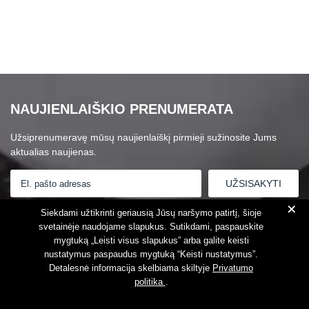
NAUJIENLAIŠKIO PRENUMERATA
Užsiprenumeravę mūsų naujienlaiškį pirmieji sužinosite Jums
aktualias naujienas.
+
Susipažinau su
Privatumo politika
Siekdami užtikrinti geriausią Jūsų naršymo patirtį, šioje
svetainėje naudojame slapukus. Sutikdami, paspauskite
mygtuką „Leisti visus slapukus” arba galite keisti
nustatymus paspaudus mygtuką “Keisti nustatymus”.
Detalesnė informacija skelbiama skiltyje
Privatumo
politika
.