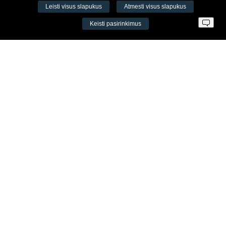
Leisti visus slapukus
Atmesti visus slapukus
VŠĮ Fitneso mokymo centras AEROMIX
Keisti pasirinkimus
Įm. k. 300034190
LT98 7300 0100 8525 8188
Swedbankas, banko kodas 73000
Kontaktai
Šv. Stepono g. 27C, Vilnius, Lietuva
+37065605711
+37060779864
info@aeromix.lt
Meniu
Apie Aeromix