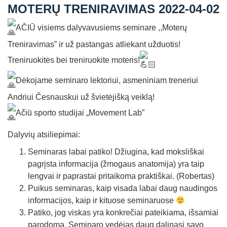
MOTERŲ TRENIRAVIMAS 2022-04-02
Straipsniai
Sėkmės istorijos
AČIŪ visiems dalyvavusiems seminare ,,Moterų
Treniravimas” ir už pastangas atliekant užduotis!
Atsiliepimai
Treniruokitės bei treniruokite moteris!
Kontaktai
Dėkojame seminaro lektoriui, asmeniniam treneriui
Andriui Česnauskui už švietėjišką veiklą!
Ačiū sporto studijai „Movement Lab”
Dalyvių atsiliepimai:
Seminaras labai patiko! Džiugina, kad moksliškai
pagrįsta informacija (žmogaus anatomija) yra taip
lengvai ir paprastai pritaikoma praktiškai. (Robertas)
Puikus seminaras, kaip visada labai daug naudingos
informacijos, kaip ir kituose seminaruose
Patiko, jog viskas yra konkrečiai pateikiama, išsamiai
parodoma. Seminaro vedėjas daug dalinasi savo