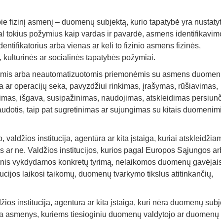
pie fizinį asmenį – duomenų subjektą, kurio tapatybė yra nustaty
agal tokius požymius kaip vardas ir pavardė, asmens identifikavim
ntifikatorius arba vienas ar keli to fizinio asmens fizinės,
 kultūrinės ar socialinės tapatybės požymiai.
omis arba neautomatizuotomis priemonėmis su asmens duomeni
 ar operacijų seka, pavyzdžiui rinkimas, įrašymas, rūšiavimas,
imas, išgava, susipažinimas, naudojimas, atskleidimas persiunč
audotis, taip pat sugretinimas ar sujungimas su kitais duomenimi
valdžios institucija, agentūra ar kita įstaiga, kuriai atskleidžia
s ar ne. Valdžios institucijos, kurios pagal Europos Sąjungos a
enis vykdydamos konkretų tyrimą, nelaikomos duomenų gavėjais
ijos laikosi taikomų, duomenų tvarkymo tikslus atitinkančių,
ldžios institucija, agentūra ar kita įstaiga, kuri nėra duomenų sub
ba asmenys, kuriems tiesioginiu duomenų valdytojo ar duomenų