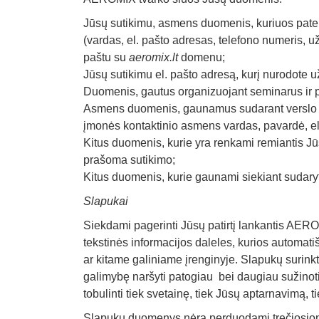
Jūsų sutikimu, asmens duomenis, kuriuos pateik
(vardas, el. pašto adresas, telefono numeris, 
paštu su
aeromix.lt
domenu;
Jūsų sutikimu el. pašto adresą, kurį nurodote 
Duomenis, gautus organizuojant seminarus ir p
Asmens duomenis, gaunamus sudarant verslo (be
įmonės kontaktinio asmens vardas, pavardė, el.
Kitus duomenis, kurie yra renkami remiantis Jūs
prašoma sutikimo;
Kitus duomenis, kurie gaunami siekiant sudaryti 
Slapukai
Siekdami pagerinti Jūsų patirtį lankantis AER
tekstinės informacijos daleles, kurios automat
ar kitame galiniame įrenginyje. Slapukų surinkt
galimybę naršyti patogiau bei daugiau sužinoti
tobulinti tiek svetainę, tiek Jūsų aptarnavimą
Slapukų duomenys nėra perduodami trečiosio