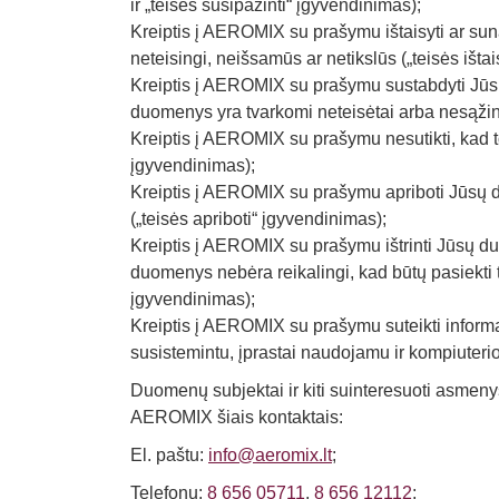
ir „teisės susipažinti“ įgyvendinimas);
Kreiptis į AEROMIX su prašymu ištaisyti ar su
neteisingi, neišsamūs ar netikslūs („teisės ištai
Kreiptis į AEROMIX su prašymu sustabdyti Jū
duomenys yra tvarkomi neteisėtai arba nesąžini
Kreiptis į AEROMIX su prašymu nesutikti, kad 
įgyvendinimas);
Kreiptis į AEROMIX su prašymu apriboti Jūsų
(„teisės apriboti“ įgyvendinimas);
Kreiptis į AEROMIX su prašymu ištrinti Jūsų 
duomenys nebėra reikalingi, kad būtų pasiekti t
įgyvendinimas);
Kreiptis į AEROMIX su prašymu suteikti info
susistemintu, įprastai naudojamu ir kompiuter
Duomenų subjektai ir kiti suinteresuoti asmen
AEROMIX šiais kontaktais:
El. paštu:
info@aeromix.lt
;
Telefonu:
8 656 05711
,
8 656 12112
;