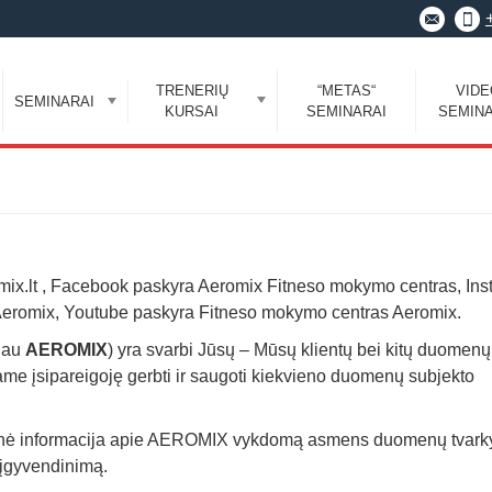
TRENERIŲ
“METAS“
VID
SEMINARAI
KURSAI
SEMINARAI
SEMINA
omix.lt , Facebook paskyra Aeromix Fitneso mokymo centras, In
eromix, Youtube paskyra Fitneso mokymo centras Aeromix.
liau
AEROMIX
) yra svarbi Jūsų – Mūsų klientų bei kitų duomenų
 įsipareigoję gerbti ir saugoti kiekvieno duomenų subjekto
sminė informacija apie AEROMIX vykdomą asmens duomenų tvar
įgyvendinimą.