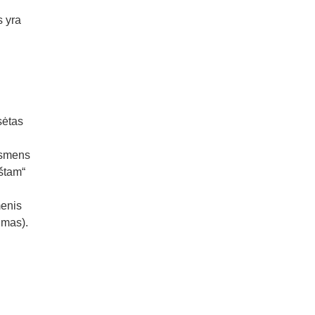
s yra
sėtas
asmens
rštam“
menis
imas).