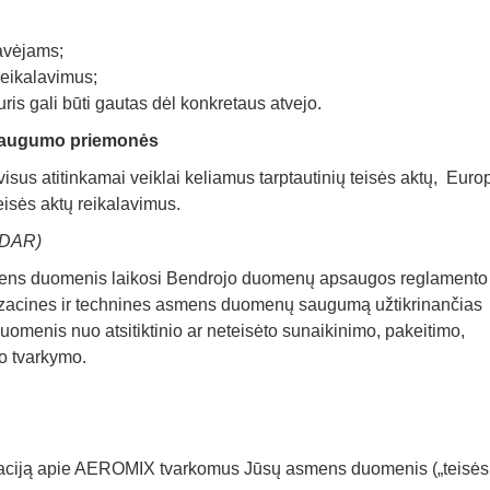
avėjams;
reikalavimus;
is gali būti gautas dėl konkretaus atvejo.
augumo priemonės
isus atitinkamai veiklai keliamus tarptautinių teisės aktų, Euro
eisės aktų reikalavimus.
BDAR)
ns duomenis laikosi Bendrojo duomenų apsaugos reglamento
nizacines ir technines asmens duomenų saugumą užtikrinančias
menis nuo atsitiktinio ar neteisėto sunaikinimo, pakeitimo,
to tvarkymo.
maciją apie AEROMIX tvarkomus Jūsų asmens duomenis („teisės 