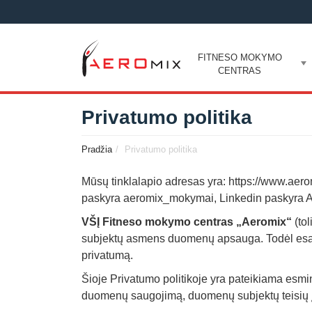
FITNESO MOKYMO
CENTRAS
Privatumo politika
Pradžia
Privatumo politika
Mūsų tinklalapio adresas yra: https://www.aer
paskyra aeromix_mokymai, Linkedin paskyra A
VŠĮ Fitneso mokymo centras „Aeromix“
(to
subjektų asmens duomenų apsauga. Todėl esame
privatumą.
Šioje Privatumo politikoje yra pateikiama e
duomenų saugojimą, duomenų subjektų teisių 