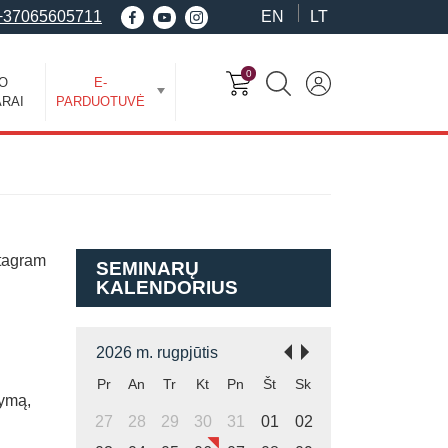
+37065605711
EN
LT
0
EO
E-
RAI
PARDUOTUVĖ
stagram
SEMINARŲ
KALENDORIUS
2026 m. rugpjūtis
Pr
An
Tr
Kt
Pn
Št
Sk
kymą,
27
28
29
30
31
01
02