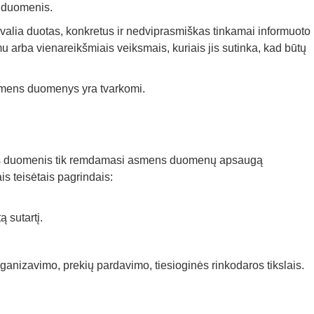
s duomenis.
valia duotas, konkretus ir nedviprasmiškas tinkamai informuoto
 arba vienareikšmiais veiksmais, kuriais jis sutinka, kad būtų
smens duomenys yra tvarkomi.
ns duomenis tik remdamasi asmens duomenų apsaugą
s teisėtais pagrindais:
ą sutartį.
nizavimo, prekių pardavimo, tiesioginės rinkodaros tikslais.