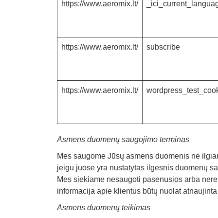
https://www.aeromix.lt/
_ici_current_langua
https://www.aeromix.lt/
subscribe
https://www.aeromix.lt/
wordpress_test_coo
Asmens duomenų saugojimo terminas
Mes saugome Jūsų asmens duomenis ne ilgiau, 
jeigu juose yra nustatytas ilgesnis duomenų s
Mes siekiame nesaugoti pasenusios arba nereika
informacija apie klientus būtų nuolat atnaujinta 
Asmens duomenų teikimas