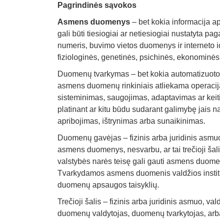
Pagrindinės sąvokos
Asmens duomenys
– bet kokia informacija a
gali būti tiesiogiai ar netiesiogiai nustatyta p
numeris, buvimo vietos duomenys ir interneto ide
fiziologinės, genetinės, psichinės, ekonominės,
Duomenų tvarkymas – bet kokia automatizuot
asmens duomenų rinkiniais atliekama operacija
sisteminimas, saugojimas, adaptavimas ar keit
platinant ar kitu būdu sudarant galimybę jais n
apribojimas, ištrynimas arba sunaikinimas.
Duomenų gavėjas – fizinis arba juridinis asmuo, 
asmens duomenys, nesvarbu, ar tai trečioji šali
valstybės narės teisę gali gauti asmens duom
Tvarkydamos asmens duomenis valdžios instituc
duomenų apsaugos taisyklių.
Trečioji šalis – fizinis arba juridinis asmuo, va
duomenų valdytojas, duomenų tvarkytojas, ar