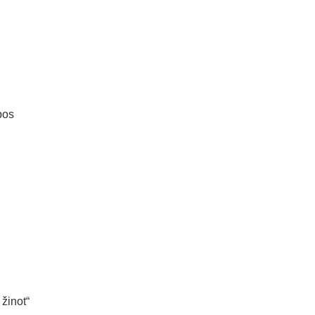
pos
žinot“