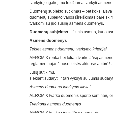
tvarkytojo įgaliojimu leidžiama tvarkyti asmen
Duomenų subjekto sutikimas – bet koks laisva 
duomenų subjekto valios išreiškimas pareiškimu
tvarkomi su juo susiję asmens duomenys.
Duomenų subjektas
– fizinis asmuo, kurio a
Asmens duomenys
Teisėti asmens duomenų tvarkymo kriterijai
AEROMIX renka bei toliau tvarko Jūsų asme
reglamentuojančiuose teisės aktuose apibrėžtai
Jūsų sutikimu,
siekiant sudaryti ir (ar) vykdyti su Jumis sudaryt
Asmens duomenų tvarkymo tikslai
AEROMIX tvarko duomenis sporto seminarų orga
Tvarkomi asmens duomenys
AEROMIX tvarko šiuos Jūsų duomenis: