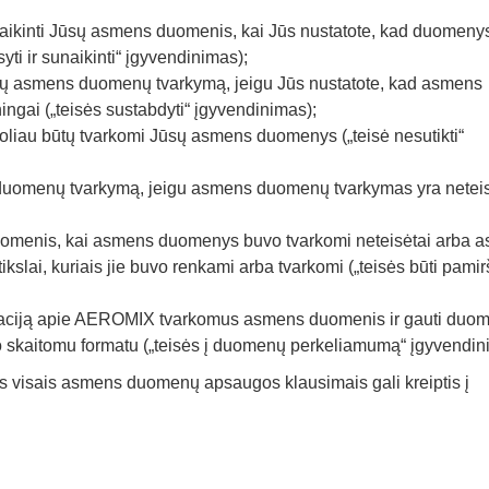
naikinti Jūsų asmens duomenis, kai Jūs nustatote, kad duomeny
syti ir sunaikinti“ įgyvendinimas);
sų asmens duomenų tvarkymą, jeigu Jūs nustatote, kad asmens
ngai („teisės sustabdyti“ įgyvendinimas);
toliau būtų tvarkomi Jūsų asmens duomenys („teisė nesutikti“
 duomenų tvarkymą, jeigu asmens duomenų tvarkymas yra netei
duomenis, kai asmens duomenys buvo tvarkomi neteisėtai arba 
ikslai, kuriais jie buvo renkami arba tvarkomi („teisės būti pami
rmaciją apie AEROMIX tvarkomus asmens duomenis ir gauti duo
io skaitomu formatu („teisės į duomenų perkeliamumą“ įgyvendin
ys visais asmens duomenų apsaugos klausimais gali kreiptis į