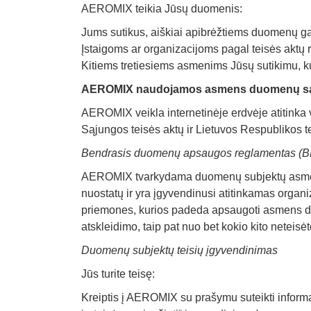
AEROMIX teikia Jūsų duomenis:
Jums sutikus, aiškiai apibrėžtiems duomenų g
Įstaigoms ar organizacijoms pagal teisės aktų 
Kitiems tretiesiems asmenims Jūsų sutikimu, kur
AEROMIX naudojamos asmens duomenų s
AEROMIX veikla internetinėje erdvėje atitinka v
Sąjungos teisės aktų ir Lietuvos Respublikos t
Bendrasis duomenų apsaugos reglamentas (
AEROMIX tvarkydama duomenų subjektų asme
nuostatų ir yra įgyvendinusi atitinkamas orga
priemones, kurios padeda apsaugoti asmens duo
atskleidimo, taip pat nuo bet kokio kito neteisė
Duomenų subjektų teisių įgyvendinimas
Jūs turite teisę:
Kreiptis į AEROMIX su prašymu suteikti infor