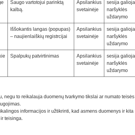
ge
Saugo vartotojui parinktą
Apsilankius
sesija galioja
kalbą.
svetainėje
naršyklės
uždarymo
Iššokantis langas (popupas)
Apsilankius
sesija galioja
– naujienlaiškių registrcijai
svetainėje
naršyklės
uždarymo
kie
Spalpukų patvirtinimas
Apsilankius
sesija galioja
svetainėje
naršyklės
uždarymo
negu to reikalauja duomenų tvarkymo tikslai ar numato teisės 
augojimas.
lingos informacijos ir užtikrinti, kad asmens duomenys ir kita
ir teisinga.