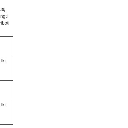
ūtų
ungti
iboti
 Iki
 Iki