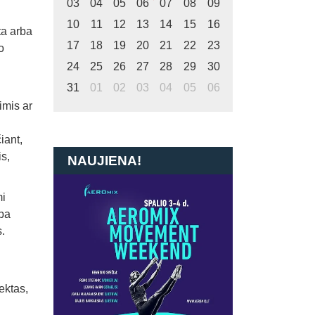
03
04
05
06
07
08
09
10
11
12
13
14
15
16
ta arba
17
18
19
20
21
22
23
o
24
25
26
27
28
29
30
31
01
02
03
04
05
06
mis ar
iant,
s,
NAUJIENA!
mi
rba
.
jektas,