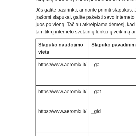
Jūs galite pasirinkti, ar norite priimti slapukus.
įrašomi slapukai, galite pakeisti savo interneto 
juos po vieną. Tačiau atkreipiame dėmesį, kad ka
tam tikrų interneto svetainių funkcijų veikimą a
Slapuko naudojimo
Slapuko pavadinim
vieta
https://www.aeromix.lt/
_ga
https://www.aeromix.lt/
_gat
https://www.aeromix.lt/
_gid