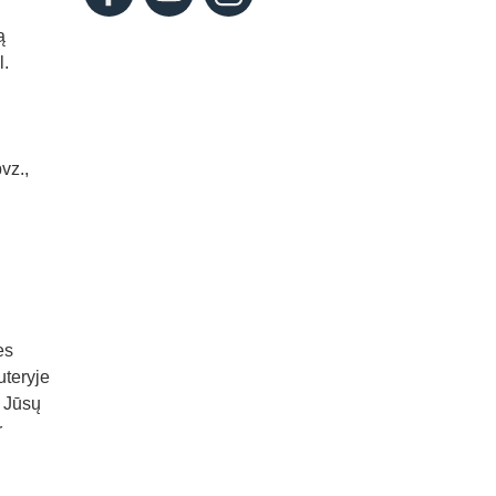
ą
l.
vz.,
es
uteryje
, Jūsų
r