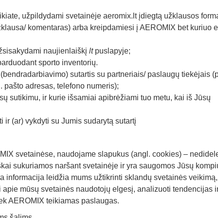
iate, užpildydami svetainėje aeromix.lt įdiegtą užklausos form
užklausa/ komentaras) arba kreipdamiesi į AEROMIX bet kuriuo e
užsisakydami naujienlaiškį
lt
puslapyje;
arduodant sporto inventorių.
ndradarbiavimo) sutartis su partneriais/ paslaugų tiekėjais (p
 pašto adresas, telefono numeris);
ų sutikimu, ir kurie išsamiai apibrėžiami tuo metu, kai iš Jūsų
ir (ar) vykdyti su Jumis sudarytą sutartį
OMIX svetainėse, naudojame slapukus (angl. cookies) – nedidel
iškai sukuriamos naršant svetainėje ir yra saugomos Jūsų kompi
a informacija leidžia mums užtikrinti sklandų svetainės veikimą
 apie mūsų svetainės naudotojų elgesį, analizuoti tendencijas i
, tiek AEROMIX teikiamas paslaugas.
ms šalims.