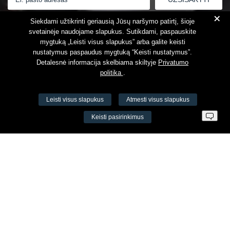
+
Susipažinau su
Privatumo politika
Siekdami užtikrinti geriausią Jūsų naršymo patirtį, šioje
svetainėje naudojame slapukus. Sutikdami, paspauskite
mygtuką „Leisti visus slapukus” arba galite keisti
nustatymus paspaudus mygtuką “Keisti nustatymus”.
Detalesnė informacija skelbiama skiltyje
Privatumo
politika
.
Leisti visus slapukus
Atmesti visus slapukus
VŠĮ Fitneso mokymo centras AEROMIX
Keisti pasirinkimus
Įm. k. 300034190
LT98 7300 0100 8525 8188
Swedbankas, banko kodas 73000
Kontaktai
Šv. Stepono g. 27C, Vilnius, Lietuva
+37065605711
+37060779864