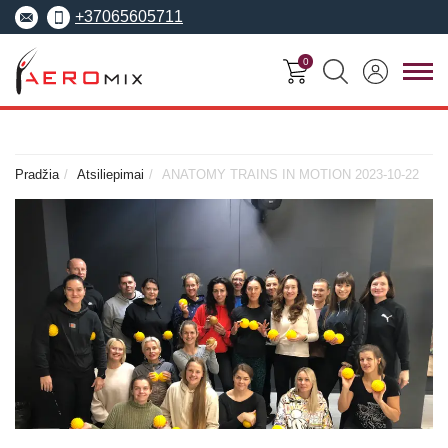
+37065605711
0
FITNESO
TRENERIŲ
MOKYMO
SEMINARAI
KURSAI
CENTRAS
Pradžia
Atsiliepimai
ANATOMY TRAINS IN MOTION 2023-10-22
Seminarai
Asmeninis treneris
Apie Aeromix
pradedantiesiems
Pilates treneris
Europos fitneso mokykla
Specializuoti seminarai
Grupinių užsiėmi
EREPS
Anatomy Trains
treneris
Anatomy Trains
Fascia Movement
Fizinio rengimo tre
Fascia Movement
Konvencijos
Dėstytojai