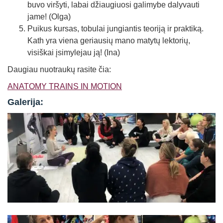
buvo viršyti, labai džiaugiuosi galimybe dalyvauti
jame! (Olga)
Puikus kursas, tobulai jungiantis teoriją ir praktiką.
Kath yra viena geriausių mano matytų lektorių,
visiškai įsimylejau ją! (Ina)
Daugiau nuotraukų rasite čia:
ANATOMY TRAINS IN MOTION
Galerija: