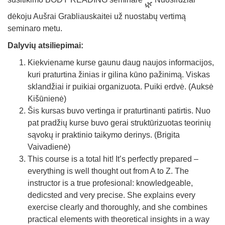
dėkoju Aušrai Grabliauskaitei už nuostabų vertimą
seminaro metu.
Dalyvių atsiliepimai:
Kiekviename kurse gaunu daug naujos informacijos,
kuri praturtina žinias ir gilina kūno pažinimą. Viskas
sklandžiai ir puikiai organizuota. Puiki erdvė. (Auksė
Kišūnienė)
Šis kursas buvo vertinga ir praturtinanti patirtis. Nuo
pat pradžių kurse buvo gerai struktūrizuotas teorinių
sąvokų ir praktinio taikymo derinys. (Brigita
Vaivadienė)
This course is a total hit! It’s perfectly prepared –
everything is well thought out from A to Z. The
instructor is a true profesional: knowledgeable,
dedicsted and very precise. She explains every
exercise clearly and thoroughly, and she combines
practical elements with theoretical insights in a way