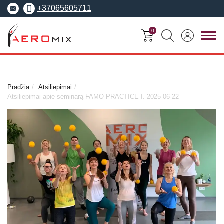
+37065605711
0
FITNESO
TRENERIŲ
MOKYMO
SEMINARAI
KURSAI
CENTRAS
Pradžia
Atsiliepimai
Atsiliepimai apie seminarą FAMO PRACTICE I. 2025-06-22
Seminarai
Asmeninis treneris
Apie Aeromix
pradedantiesiems
Pilates treneris
Europos fitneso mokykla
Specializuoti seminarai
Grupinių užsiėmi
EREPS
Anatomy Trains
treneris
Anatomy Trains
Fascia Movement
Fizinio rengimo tre
Fascia Movement
Konvencijos
Dėstytojai