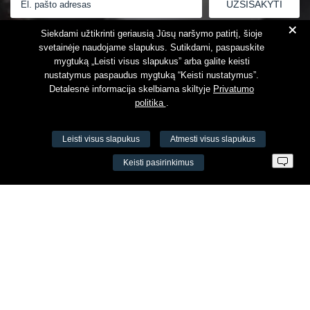
+
Susipažinau su
Privatumo politika
Siekdami užtikrinti geriausią Jūsų naršymo patirtį, šioje
svetainėje naudojame slapukus. Sutikdami, paspauskite
mygtuką „Leisti visus slapukus” arba galite keisti
nustatymus paspaudus mygtuką “Keisti nustatymus”.
Detalesnė informacija skelbiama skiltyje
Privatumo
politika
.
Leisti visus slapukus
Atmesti visus slapukus
VŠĮ Fitneso mokymo centras AEROMIX
Keisti pasirinkimus
Įm. k. 300034190
LT98 7300 0100 8525 8188
Swedbankas, banko kodas 73000
Kontaktai
Šv. Stepono g. 27C, Vilnius, Lietuva
+37065605711