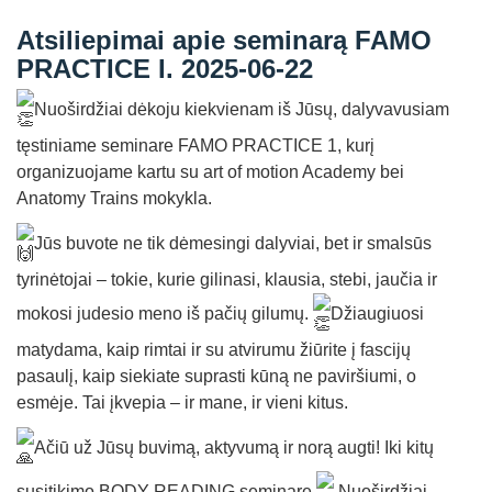
Straipsniai
Atsiliepimai apie seminarą FAMO
Sėkmės istorijos
PRACTICE I. 2025-06-22
Atsiliepimai
Nuoširdžiai dėkoju kiekvienam iš Jūsų, dalyvavusiam
Kontaktai
tęstiniame seminare FAMO PRACTICE 1, kurį
organizuojame kartu su art of motion Academy bei
Anatomy Trains mokykla.
Jūs buvote ne tik dėmesingi dalyviai, bet ir smalsūs
tyrinėtojai – tokie, kurie gilinasi, klausia, stebi, jaučia ir
mokosi judesio meno iš pačių gilumų.
Džiaugiuosi
matydama, kaip rimtai ir su atvirumu žiūrite į fascijų
pasaulį, kaip siekiate suprasti kūną ne paviršiumi, o
esmėje. Tai įkvepia – ir mane, ir vieni kitus.
Ačiū už Jūsų buvimą, aktyvumą ir norą augti! Iki kitų
susitikimo BODY READING seminare
Nuoširdžiai