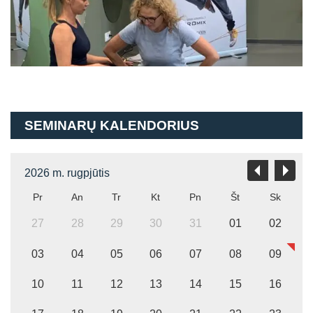
SEMINARŲ KALENDORIUS
2026 m. rugpjūtis
Pr
An
Tr
Kt
Pn
Št
Sk
27
28
29
30
31
01
02
03
04
05
06
07
08
09
10
11
12
13
14
15
16