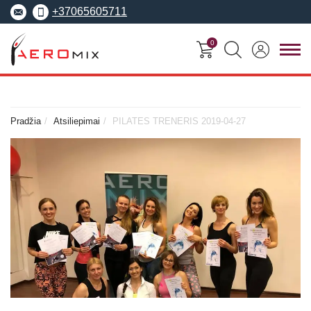
+37065605711
0
FITNESO
TRENERIŲ
MOKYMO
SEMINARAI
KURSAI
CENTRAS
Pradžia
Atsiliepimai
PILATES TRENERIS 2019-04-27
Seminarai
Asmeninis treneris
Apie Aeromix
pradedantiesiems
Pilates treneris
Europos fitneso mokykla
Specializuoti seminarai
Grupinių užsiėmi
EREPS
Anatomy Trains
treneris
Anatomy Trains
Fascia Movement
Fizinio rengimo tre
Fascia Movement
Konvencijos
Dėstytojai