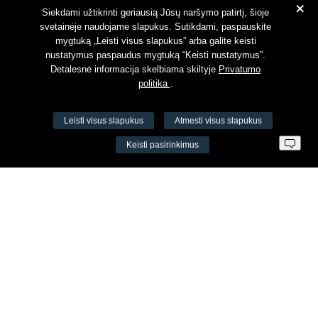
+
Susipažinau su
Privatumo politika
Siekdami užtikrinti geriausią Jūsų naršymo patirtį, šioje
svetainėje naudojame slapukus. Sutikdami, paspauskite
mygtuką „Leisti visus slapukus” arba galite keisti
nustatymus paspaudus mygtuką “Keisti nustatymus”.
Detalesnė informacija skelbiama skiltyje
Privatumo
politika
.
Leisti visus slapukus
Atmesti visus slapukus
VŠĮ Fitneso mokymo centras AEROMIX
Keisti pasirinkimus
Įm. k. 300034190
LT98 7300 0100 8525 8188
Swedbankas, banko kodas 73000
Kontaktai
Šv. Stepono g. 27C, Vilnius, Lietuva
+37065605711
+37060779864