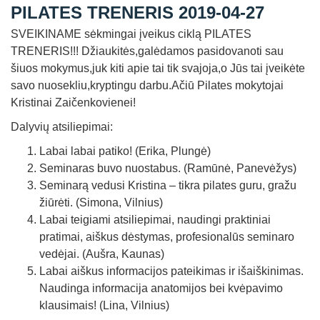
PILATES TRENERIS 2019-04-27
Straipsniai
SVEIKINAME sėkmingai įveikus ciklą PILATES
Sėkmės istorijos
TRENERIS!!! Džiaukitės,galėdamos pasidovanoti sau
Atsiliepimai
šiuos mokymus,juk kiti apie tai tik svajoja,o Jūs tai įveikėte
savo nuosekliu,kryptingu darbu.Ačiū Pilates mokytojai
Kontaktai
Kristinai Zaičenkovienei!
Dalyvių atsiliepimai:
Labai labai patiko! (Erika, Plungė)
Seminaras buvo nuostabus. (Ramūnė, Panevėžys)
Seminarą vedusi Kristina – tikra pilates guru, gražu
žiūrėti. (Simona, Vilnius)
Labai teigiami atsiliepimai, naudingi praktiniai
pratimai, aiškus dėstymas, profesionalūs seminaro
vedėjai. (Aušra, Kaunas)
Labai aiškus informacijos pateikimas ir išaiškinimas.
Naudinga informacija anatomijos bei kvėpavimo
klausimais! (Lina, Vilnius)