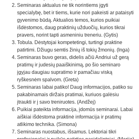
Seminaras aktualus ne tik norintiems įgyti
specialybę, bet ir tiems, kurie nori pakeisti ar pataisyti
gyvenimo būdą. Aktualios temos, kurios puikiai
išdėstomos, daug praktinių užduočių, kurios tikrai
pravers, norint tapti asmeniniu treneriu. (Gytis)
Tobula. Dėstytojai kompetetingi, turtingi praktine
patirtimi. Džiugu semtis žinių iš tokių žmonių. (Inga)
Seminaras buvo geras, didelis ačiū Andriui už gerą
pratimų ir judesių paaiškinimą, po šio seminaro
įgyjau daugiau supratimo ir pamačiau viską
ryškesnėm spalvom. (Greta)
Seminaras labai patiko! Daug informacijos, patiko su
pakabinamais diržais pratimai, kuriuos galėsiu
įtraukti ir į savo treniruotes. (Andžej)
Puikiai pateikta informacija, įdomūs seminarai. Labai
aiškiai išdėstoma praktinė informacija ir pratimų
atlikimo technika. (Simona)
Seminaras nuostabus, išsamus. Lektoriai tikri