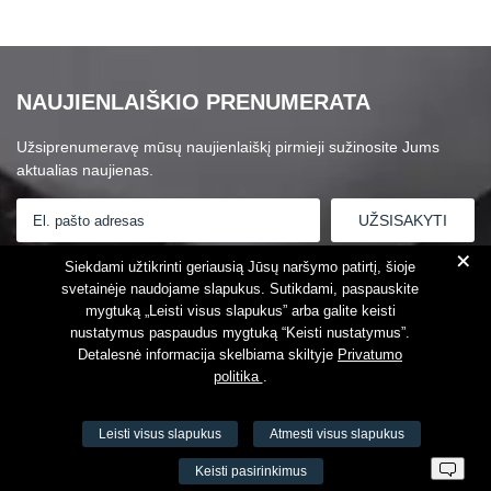
NAUJIENLAIŠKIO PRENUMERATA
Užsiprenumeravę mūsų naujienlaiškį pirmieji sužinosite Jums
aktualias naujienas.
+
Susipažinau su
Privatumo politika
Siekdami užtikrinti geriausią Jūsų naršymo patirtį, šioje
svetainėje naudojame slapukus. Sutikdami, paspauskite
mygtuką „Leisti visus slapukus” arba galite keisti
nustatymus paspaudus mygtuką “Keisti nustatymus”.
Detalesnė informacija skelbiama skiltyje
Privatumo
politika
.
Leisti visus slapukus
Atmesti visus slapukus
VŠĮ Fitneso mokymo centras AEROMIX
Keisti pasirinkimus
Įm. k. 300034190