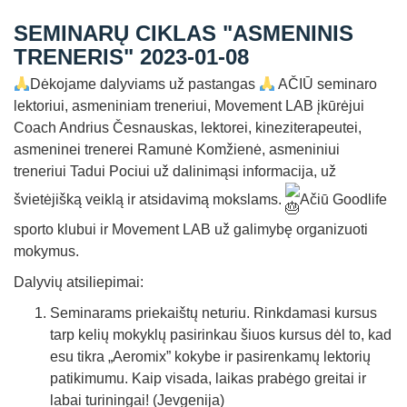
Straipsniai
SEMINARŲ CIKLAS "ASMENINIS
Sėkmės istorijos
TRENERIS" 2023-01-08
Atsiliepimai
Dėkojame dalyviams už pastangas
AČIŪ seminaro
lektoriui, asmeniniam treneriui, Movement LAB įkūrėjui
Kontaktai
Coach Andrius Česnauskas, lektorei, kineziterapeutei,
asmeninei trenerei Ramunė Komžienė, asmeniniui
treneriui Tadui Pociui už dalinimąsi informacija, už
švietėjišką veiklą ir atsidavimą mokslams.
Ačiū Goodlife
sporto klubui ir Movement LAB už galimybę organizuoti
mokymus.
Dalyvių atsiliepimai:
Seminarams priekaištų neturiu. Rinkdamasi kursus
tarp kelių mokyklų pasirinkau šiuos kursus dėl to, kad
esu tikra „Aeromix” kokybe ir pasirenkamų lektorių
patikimumu. Kaip visada, laikas prabėgo greitai ir
labai turiningai! (Jevgenija)