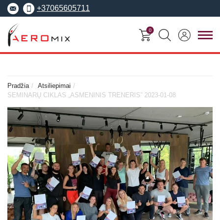
+37065605711
0
FITNESO
TRENERIŲ
MOKYMO
SEMINARAI
KURSAI
CENTRAS
Pradžia
Atsiliepimai
SEMINARŲ CIKLAS „ASMENINIS TRENERIS” 2023-01-08
Seminarai
Asmeninis treneris
Apie Aeromix
pradedantiesiems
Pilates treneris
Europos fitneso mokykla
Specializuoti seminarai
Grupinių užsiėmi
EREPS
Anatomy Trains
treneris
Anatomy Trains
Fascia Movement
Fizinio rengimo tre
Fascia Movement
Konvencijos
Dėstytojai