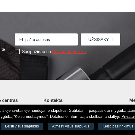
ite
Susipažinau su
Privatumo politika
 centras
Kontaktai
Me
tį, šioje svetainėje naudojame slapukus. Sutikdami, paspauskite mygtuką „Leis
Šv. Stepono g. 27C, Vilnius, Lietuva
Ap
gtuką “Keisti nustatymus”. Detalesnė informacija skelbiama skiltyje
Privatu
+37065605711
Ko
 8188
Leisti visus slapukus
Atmesti visus slapukus
Keisti pasirinkimus
+37060779864
El.