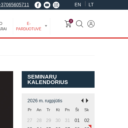
+37065605711
EN
LT
0
EO
E-
RAI
PARDUOTUVĖ
SEMINARŲ
KALENDORIUS
2026 m. rugpjūtis
Pr
An
Tr
Kt
Pn
Št
Sk
27
28
29
30
31
01
02