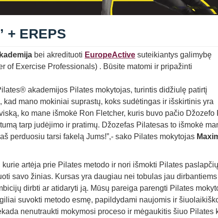
 + EREPS
akademija
bei akredituoti
EuropeActive
suteikiantys galimybę
 of Exercise Professionals) . Būsite matomi ir pripažinti
ates® akademijos Pilates mokytojas, turintis didžiulę patirtį
 kad mano mokiniai suprastų, koks sudėtingas ir išskirtinis yra
 viską, ko mane išmokė Ron Fletcher, kuris buvo pačio Džozefo 
rtumą tarp judėjimo ir pratimų. Džozefas Pilatesas to išmokė ma
aš perduosiu tarsi fakelą Jums!”,- sako Pilates mokytojas
Maxim
ie artėja prie Pilates metodo ir nori išmokti Pilates paslapči
ifuoti savo žinias. Kursas yra daugiau nei tobulas jau dirbantiems
icijų dirbti ar atidaryti ją. Mūsų pareiga parengti Pilates mokyt
 giliai suvokti metodo esmę, papildydami naujomis ir šiuolaikiš
kada nenutraukti mokymosi proceso ir mėgaukitis šiuo Pilates 