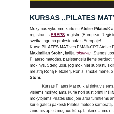
KURSAS ,,PILATES
MAT”
Mokymus vykdome kartu su
Atelier Pilates® 
registruotis
EREPS
registre (European Register
sveikatingumo profesionalais Europoje!
Kursą
PILATES MAT
ves PMA®-CPT Atelier Pil
Maximilian Stohr
, Italija
(skaityti)
,,Stengsiuos,
Pilateso metodas, pasistengsiu jiems perduoti
mokinys. Stengiuosi, jog mokiniai suprastų ski
meistrą Roną Fletcherį, Ronis išmokė mane, o 
Stohr.
Kursas Pilates Mat puikiai tinka visiems, kur
visiems mokytojams, kurie nori sustiprinti ir šl
mokytojams Pilates studijoje arba turintiems amb
kurie galėtų pakeisti Pilates metodo sampratą,
žiniomis apie žmogaus kūną. Linkime Jums nie