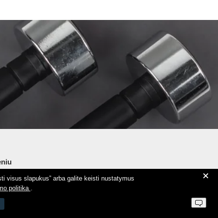
niu
+
ti visus slapukus” arba galite keisti nustatymus
ie Aeromix
mo politika
.
ntaktai
 parduotuvės taisyklės