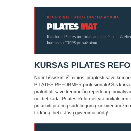
KLASIKINIS · REGISTRACIJA ATVIRA
PILATES
MAT
Klasikinis Pilates metodas ant kilimėlio — Atelie
kursas su EREPS pripažinimu
KURSAS PILATES REF
Norint išsiskirti iš minios, praplėsti savo kompet
PILATES REFORMER profesionalu! Šis kursas ne 
praturtinti savo treniruočių repertuarą inovaty
nei bet kada. Pilates Reformer yra unikali treni
pritaikyti pratimų sudėtingumą kiekvienam žmogu
tik kūną, bet ir Jūsų gyvenimo būdą!