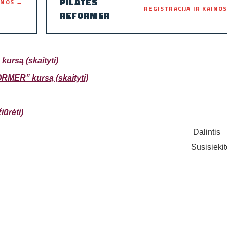
PILATES
AINOS →
REGISTRACIJA IR KAINO
REFORMER
kursą (skaityti)
ORMER” kursą (skaityti)
ūrėti)
Dalintis
Susisieki