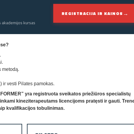
→
REGISTRACIJA IR KAINOS
es akademijos kursas
ose?
.
i.
es metodą.
s) ir vesti Pilates pamokas.
ORMER” yra registruota sveikatos priežiūros specialistų
ami kineziterapeutams licencijoms pratęsti ir gauti.
Tren
ip kvalifikacijos tobulinimas.