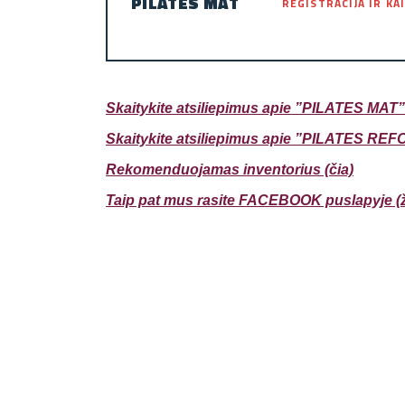
PILATES MAT
REGISTRACIJA IR K
Skaitykite atsiliepimus apie ”PILATES MAT” 
Skaitykite atsiliepimus apie ”PILATES REF
Rekomenduojamas inventorius (čia)
Taip pat mus rasite FACEBOOK puslapyje (ži