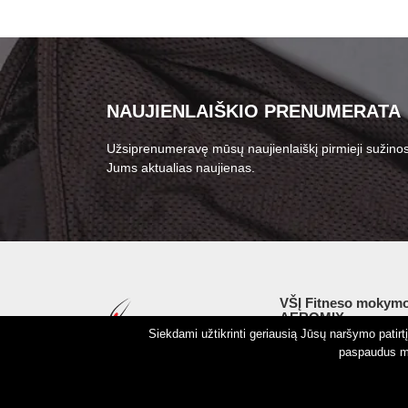
NAUJIENLAIŠKIO PRENUMERATA
Užsiprenumeravę mūsų naujienlaiškį pirmieji sužinos
Jums aktualias naujienas.
VŠĮ Fitneso mokymo
AEROMIX
Siekdami užtikrinti geriausią Jūsų naršymo patir
Įm. k. 300034190
paspaudus my
LT98 7300 0100 8525