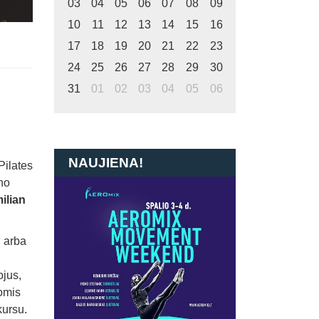
03
04
05
06
07
08
09
10
11
12
13
14
15
16
17
18
19
20
21
22
23
24
25
26
27
28
29
30
31
01
02
03
04
05
06
NAUJIENA!
Pilates
no
ilian
ų arba
ojus,
komis
kursu.