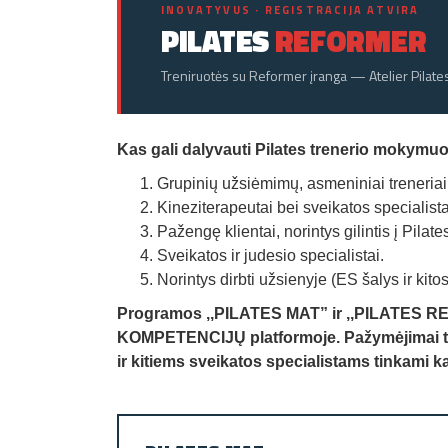
INOVATYVUS · REGISTRACIJA ATVIRA
PILATES
REFORMER
Treniruotės su Reformer įranga — Atelier Pilat
Kas gali dalyvauti Pilates trenerio mokymu
Grupinių užsiėmimų, asmeniniai treneriai
Kineziterapeutai bei sveikatos specialista
Pažengę klientai, norintys gilintis į Pilat
Sveikatos ir judesio specialistai.
Norintys dirbti užsienyje (ES šalys ir kito
Programos ,,PILATES MAT” ir ,,PILATES REF
KOMPETENCIJŲ platformoje. Pažymėjimai tink
ir kitiems sveikatos specialistams tinkami ka