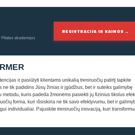
→
REGISTRACIJA IR KAINOS
r Pilates akademijos
ORMER
encijas ir pasiūlyti klientams unikalią treniruočių patirtį tapkite
tik padidins Jūsų žinias ir įgūdžius, bet ir suteiks galimybę
viu metodu, kuris padeda žmonėms pasiekti jų fizinius tikslus efe
ruočių forma, kuri išsiskiria ne tik savo efektyvumu, bet ir galim
i individualiai. Pajuskite treniruočių inovaciją, kuri transform