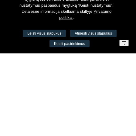
nustatymus paspaudus mygtuką “Keisti nustatymus”.
Detalesnė informacija skelbiama skiltyje
Privatumo
politika
.
Leisti visus slapukus
Atmesti visus slapukus
VŠĮ Fitneso mokymo centras AEROMIX
Keisti pasirinkimus
Įm. k. 300034190
LT98 7300 0100 8525 8188
Swedbankas, banko kodas 73000
Kontaktai
Šv. Stepono g. 27C, Vilnius, Lietuva
+37065605711
+37060779864
info@aeromix.lt