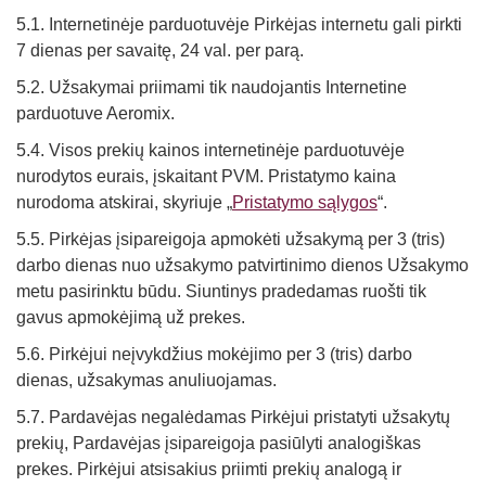
5.1. Internetinėje parduotuvėje Pirkėjas internetu gali pirkti
7 dienas per savaitę, 24 val. per parą.
5.2. Užsakymai priimami tik naudojantis Internetine
parduotuve Aeromix.
5.4. Visos prekių kainos internetinėje parduotuvėje
nurodytos eurais, įskaitant PVM. Pristatymo kaina
nurodoma atskirai, skyriuje „
Pristatymo sąlygos
“.
5.5. Pirkėjas įsipareigoja apmokėti užsakymą per 3 (tris)
darbo dienas nuo užsakymo patvirtinimo dienos Užsakymo
metu pasirinktu būdu. Siuntinys pradedamas ruošti tik
gavus apmokėjimą už prekes.
5.6. Pirkėjui neįvykdžius mokėjimo per 3 (tris) darbo
dienas, užsakymas anuliuojamas.
5.7. Pardavėjas negalėdamas Pirkėjui pristatyti užsakytų
prekių, Pardavėjas įsipareigoja pasiūlyti analogiškas
prekes. Pirkėjui atsisakius priimti prekių analogą ir