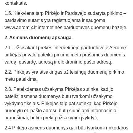
kontaktais.
1.5. Kiekviena tarp Pirkėjo ir Pardavėjo sudaryta pirkimo –
pardavimo sutartis yra registruojama ir saugoma
www.aeromix.lt internetinės parduotuvės duomenų bazėje.
2. Asmens duomenų apsauga.
2.1. Užsisakant prekes internetinėje parduotuvėje Aeromix
pirkėjas privalo pateikti pirkimo metu prašomus duomenis:
vardą, pavardę, adresą ir elektroninio pašto adresą.
2.2. Pirkėjas yra atsakingas už teisingų duomenų pirkimo
metu pateikimą.
2.3. Pateikdamas užsakymą Pirkėjas sutinka, kad jo
pateikti asmens duomenys būtų tvarkomi užsakymo
vykdymo tikslais. Pirkėjas taip pat sutinka, kad Pirkėjo
nurodytu el. pašto adresu būtų siunčiami informaciniai
pranešimai, būtini prekių užsakymui įvykdyti.
2.4 Pirkėjo asmens duomenys gali būti tvarkomi rinkodaros