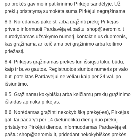
po prekės gavimo ir patikrinimo Pirkėjo sandėlyje. Už
prekių pristatymą sumokėta suma Pirkėjui negrąžinama.
8.3. Norėdamas pakeisti arba grąžinti prekę Pirkėjas
privalo informuoti Pardavėją el.paštu: shop@aeromix.lt
nurodydamas užsakymo numerį, kontaktinius duomenis,
kas grąžinama ar keičiama bei grąžinimo arba keitimo
priežastį.
8.4. Pirkėjas grąžinamas prekes turi išsiųsti tokiu būdu,
kaip ir buvo gautos. Registruotos siuntos numeris privalo
būti pateiktas Pardavėjui ne vėliau kaip per 24 val. po
išsiuntimo.
8.5. Grąžinamų kokybiškų arba keičiamų prekių grąžinimo
išlaidas apmoka pirkėjas.
8.6. Norėdamas grąžinti nekokybišką prekę(-es), Pirkėjas
gali tai padaryti per 14 (keturiolika) dienų nuo prekių
pristatymo Pirkėjui dienos, informuodamas Pardavėją el.
paštu: shop@aeromix.lt, pridedant nekokybiškos prekės