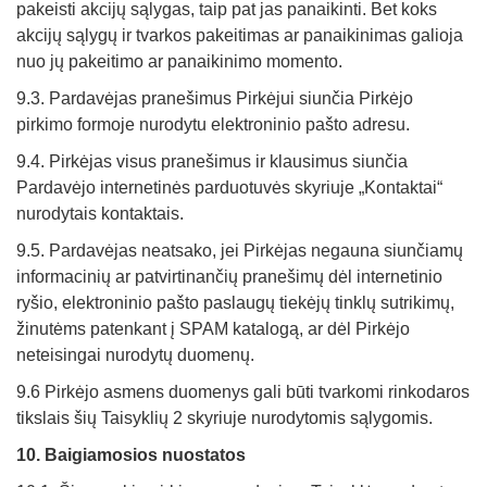
pakeisti akcijų sąlygas, taip pat jas panaikinti. Bet koks
akcijų sąlygų ir tvarkos pakeitimas ar panaikinimas galioja
nuo jų pakeitimo ar panaikinimo momento.
9.3. Pardavėjas pranešimus Pirkėjui siunčia Pirkėjo
pirkimo formoje nurodytu elektroninio pašto adresu.
9.4. Pirkėjas visus pranešimus ir klausimus siunčia
Pardavėjo internetinės parduotuvės skyriuje „Kontaktai“
nurodytais kontaktais.
9.5. Pardavėjas neatsako, jei Pirkėjas negauna siunčiamų
informacinių ar patvirtinančių pranešimų dėl internetinio
ryšio, elektroninio pašto paslaugų tiekėjų tinklų sutrikimų,
žinutėms patenkant į SPAM katalogą, ar dėl Pirkėjo
neteisingai nurodytų duomenų.
9.6 Pirkėjo asmens duomenys gali būti tvarkomi rinkodaros
tikslais šių Taisyklių 2 skyriuje nurodytomis sąlygomis.
10
. Baigiamosios nuostatos