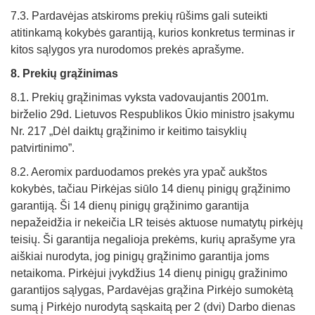
7.3. Pardavėjas atskiroms prekių rūšims gali suteikti
atitinkamą kokybės garantiją, kurios konkretus terminas ir
kitos sąlygos yra nurodomos prekės aprašyme.
8. Prekių grąžinimas
8.1. Prekių grąžinimas vyksta vadovaujantis 2001m.
birželio 29d. Lietuvos Respublikos Ūkio ministro įsakymu
Nr. 217 „Dėl daiktų grąžinimo ir keitimo taisyklių
patvirtinimo”.
8.2. Aeromix parduodamos prekės yra ypač aukštos
kokybės, tačiau Pirkėjas siūlo 14 dienų pinigų grąžinimo
garantiją. Ši 14 dienų pinigų grąžinimo garantija
nepažeidžia ir nekeičia LR teisės aktuose numatytų pirkėjų
teisių. Ši garantija negalioja prekėms, kurių aprašyme yra
aiškiai nurodyta, jog pinigų grąžinimo garantija joms
netaikoma. Pirkėjui įvykdžius 14 dienų pinigų gražinimo
garantijos sąlygas, Pardavėjas grąžina Pirkėjo sumokėtą
sumą į Pirkėjo nurodytą sąskaitą per 2 (dvi) Darbo dienas