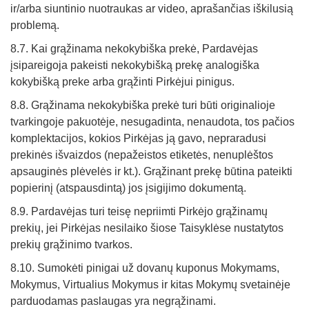
ir/arba siuntinio nuotraukas ar video, aprašančias iškilusią
problemą.
8.7. Kai grąžinama nekokybiška prekė, Pardavėjas
įsipareigoja pakeisti nekokybišką prekę analogiška
kokybišką preke arba grąžinti Pirkėjui pinigus.
8.8. Grąžinama nekokybiška prekė turi būti originalioje
tvarkingoje pakuotėje, nesugadinta, nenaudota, tos pačios
komplektacijos, kokios Pirkėjas ją gavo, nepraradusi
prekinės išvaizdos (nepažeistos etiketės, nenuplėštos
apsauginės plėvelės ir kt.). Grąžinant prekę būtina pateikti
popierinį (atspausdintą) jos įsigijimo dokumentą.
8.9. Pardavėjas turi teisę nepriimti Pirkėjo grąžinamų
prekių, jei Pirkėjas nesilaiko šiose Taisyklėse nustatytos
prekių grąžinimo tvarkos.
8.10. Sumokėti pinigai už dovanų kuponus Mokymams,
Mokymus, Virtualius Mokymus ir kitas Mokymų svetainėje
parduodamas paslaugas yra negrąžinami.