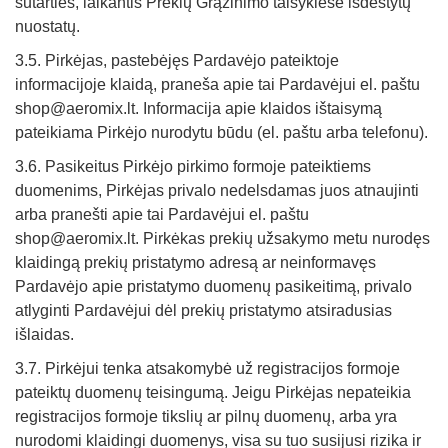
sutarties, laikantis Prekių Grąžinimo taisyklėse išdėstytų
nuostatų.
3.5. Pirkėjas, pastebėjęs Pardavėjo pateiktoje
informacijoje klaidą, praneša apie tai Pardavėjui el. paštu
shop@aeromix.lt. Informacija apie klaidos ištaisymą
pateikiama Pirkėjo nurodytu būdu (el. paštu arba telefonu).
3.6. Pasikeitus Pirkėjo pirkimo formoje pateiktiems
duomenims, Pirkėjas privalo nedelsdamas juos atnaujinti
arba pranešti apie tai Pardavėjui el. paštu
shop@aeromix.lt. Pirkėkas prekių užsakymo metu nurodęs
klaidingą prekių pristatymo adresą ar neinformavęs
Pardavėjo apie pristatymo duomenų pasikeitimą, privalo
atlyginti Pardavėjui dėl prekių pristatymo atsiradusias
išlaidas.
3.7. Pirkėjui tenka atsakomybė už registracijos formoje
pateiktų duomenų teisingumą. Jeigu Pirkėjas nepateikia
registracijos formoje tikslių ar pilnų duomenų, arba yra
nurodomi klaidingi duomenys, visa su tuo susijusi rizika ir