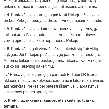
Pirkėjui priklausančią asmeninę informaciją, nurodytą
pirkimo formoje ir neperleisi jos tretiesiems asmenims.
4.4. Pardavėjas įsipareigoja pristatyti Pirkėjo užsakytas
prekes Pirkėjo nurodytu adresu ir Pirkėjo pasirinktu būdu.
4.5. Pardavėjas, susidarius svarbioms aplinkybėms, gali
laikinai arba iš viso nutraukti internetinės parduotuvės
veiklą apie tai iš anksto nepranešęs Pirkėjui.
4.6. Pardavėjas gali vienašališkai pakeisti šių Taisyklių
sąlygas. Jei Pirkėjas po šių sąlygų pasikeitimų naudojasi
Aeromix teikiamomis paslaugomis, laikoma, kad Pirkėjas
sutiko su Taisyklių pakeitimu.
4.7 Pardavėjas įsipareigoja parduoti Pirkėjui LR tesiės
aktuose nustatytus kokybės, saugumo ir kitus reikalavimus
atitinkančias Prekes bei pateikti išsamius jų aprašymus
kiekvienos prekės aprašyme.
5. Prekių užsakymas, kainos, atsiskaitymo tvarka,
terminai.