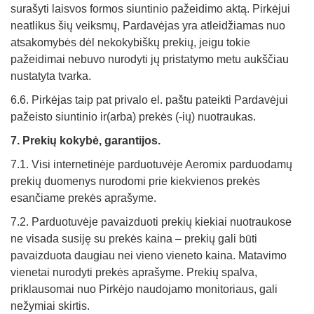
surašyti laisvos formos siuntinio pažeidimo aktą. Pirkėjui
neatlikus šių veiksmų, Pardavėjas yra atleidžiamas nuo
atsakomybės dėl nekokybiškų prekių, jeigu tokie
pažeidimai nebuvo nurodyti jų pristatymo metu aukščiau
nustatyta tvarka.
6.6. Pirkėjas taip pat privalo el. paštu pateikti Pardavėjui
pažeisto siuntinio ir(arba) prekės (-ių) nuotraukas.
7. Prekių kokybė
, garantijos.
7.1. Visi internetinėje parduotuvėje Aeromix parduodamų
prekių duomenys nurodomi prie kiekvienos prekės
esančiame prekės aprašyme.
7.2. Parduotuvėje pavaizduoti prekių kiekiai nuotraukose
ne visada susiję su prekės kaina – prekių gali būti
pavaizduota daugiau nei vieno vieneto kaina. Matavimo
vienetai nurodyti prekės aprašyme. Prekių spalva,
priklausomai nuo Pirkėjo naudojamo monitoriaus, gali
nežymiai skirtis.