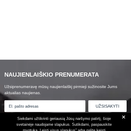
NAUJIENLAIŠKIO PRENUMERATA
Užsiprenumeravę mūsų naujienlaiškį pirmieji sužinosite Jums
aktualias naujienas.
+
Susipažinau su
Privatumo politika
Siekdami užtikrinti geriausią Jūsų naršymo patirtį, šioje
svetainėje naudojame slapukus. Sutikdami, paspauskite
mygtuką „Leisti visus slapukus” arba galite keisti