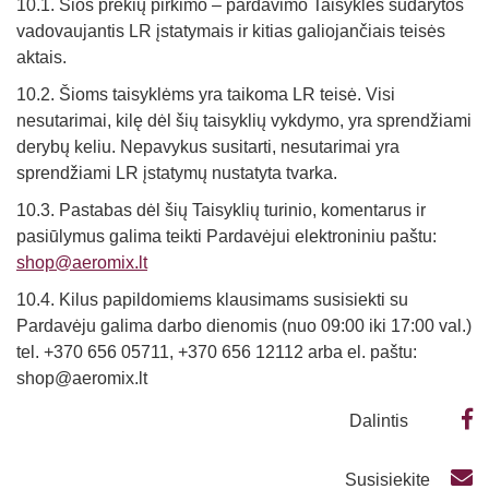
10.1. Šios prekių pirkimo – pardavimo Taisyklės sudarytos
vadovaujantis LR įstatymais ir kitias galiojančiais teisės
aktais.
10.2. Šioms taisyklėms yra taikoma LR teisė. Visi
nesutarimai, kilę dėl šių taisyklių vykdymo, yra sprendžiami
derybų keliu. Nepavykus susitarti, nesutarimai yra
sprendžiami LR įstatymų nustatyta tvarka.
10.3. Pastabas dėl šių Taisyklių turinio, komentarus ir
pasiūlymus galima teikti Pardavėjui elektroniniu paštu:
shop@aeromix.lt
10.4. Kilus papildomiems klausimams susisiekti su
Pardavėju galima darbo dienomis (nuo 09:00 iki 17:00 val.)
tel. +370 656 05711, +370 656 12112 arba el. paštu:
shop@aeromix.lt
Dalintis
Susisiekite