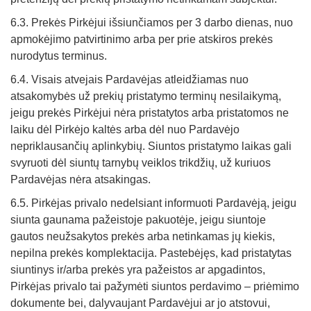
6.3. Prekės Pirkėjui išsiunčiamos per 3 darbo dienas, nuo
apmokėjimo patvirtinimo arba per prie atskiros prekės
nurodytus terminus.
6.4. Visais atvejais Pardavėjas atleidžiamas nuo
atsakomybės už prekių pristatymo terminų nesilaikymą,
jeigu prekės Pirkėjui nėra pristatytos arba pristatomos ne
laiku dėl Pirkėjo kaltės arba dėl nuo Pardavėjo
nepriklausančių aplinkybių. Siuntos pristatymo laikas gali
svyruoti dėl siuntų tarnybų veiklos trikdžių, už kuriuos
Pardavėjas nėra atsakingas.
6.5. Pirkėjas privalo nedelsiant informuoti Pardavėją, jeigu
siunta gaunama pažeistoje pakuotėje, jeigu siuntoje
gautos neužsakytos prekės arba netinkamas jų kiekis,
nepilna prekės komplektacija. Pastebėjęs, kad pristatytas
siuntinys ir/arba prekės yra pažeistos ar apgadintos,
Pirkėjas privalo tai pažymėti siuntos perdavimo – priėmimo
dokumente bei, dalyvaujant Pardavėjui ar jo atstovui,