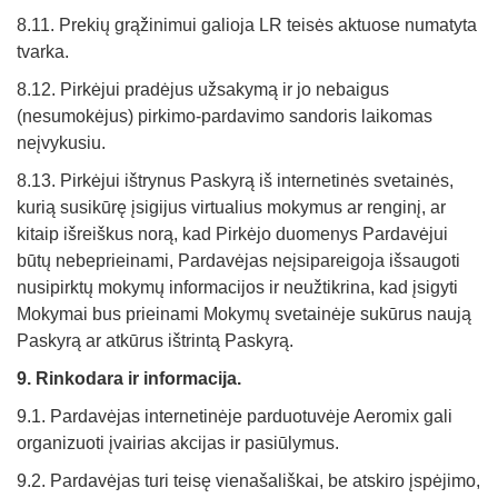
8.11. Prekių grąžinimui galioja LR teisės aktuose numatyta
tvarka.
8.12. Pirkėjui pradėjus užsakymą ir jo nebaigus
(nesumokėjus) pirkimo-pardavimo sandoris laikomas
neįvykusiu.
8.13. Pirkėjui ištrynus Paskyrą iš internetinės svetainės,
kurią susikūrę įsigijus virtualius mokymus ar renginį, ar
kitaip išreiškus norą, kad Pirkėjo duomenys Pardavėjui
būtų nebeprieinami, Pardavėjas neįsipareigoja išsaugoti
nusipirktų mokymų informacijos ir neužtikrina, kad įsigyti
Mokymai bus prieinami Mokymų svetainėje sukūrus naują
Paskyrą ar atkūrus ištrintą Paskyrą.
9. Rinkodara ir informacija.
9.1. Pardavėjas internetinėje parduotuvėje Aeromix gali
organizuoti įvairias akcijas ir pasiūlymus.
9.2. Pardavėjas turi teisę vienašališkai, be atskiro įspėjimo,