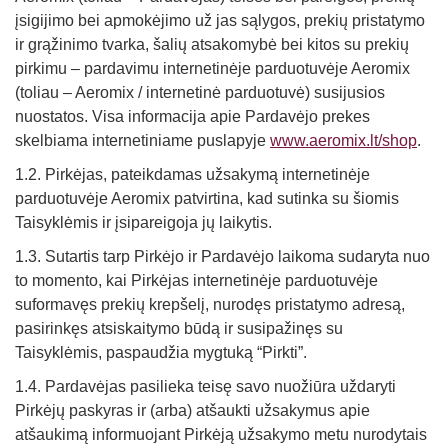
Straipsniai
įsigijimo bei apmokėjimo už jas sąlygos, prekių pristatymo
ir grąžinimo tvarka, šalių atsakomybė bei kitos su prekių
Sėkmės istorijos
pirkimu – pardavimu internetinėje parduotuvėje Aeromix
(toliau – Aeromix / internetinė parduotuvė) susijusios
Atsiliepimai
nuostatos. Visa informacija apie Pardavėjo prekes
Kontaktai
skelbiama internetiniame puslapyje
www.aeromix.lt/shop
.
1.2. Pirkėjas, pateikdamas užsakymą internetinėje
parduotuvėje Aeromix patvirtina, kad sutinka su šiomis
Taisyklėmis ir įsipareigoja jų laikytis.
1.3. Sutartis tarp Pirkėjo ir Pardavėjo laikoma sudaryta nuo
to momento, kai Pirkėjas internetinėje parduotuvėje
suformavęs prekių krepšelį, nurodęs pristatymo adresą,
pasirinkęs atsiskaitymo būdą ir susipažinęs su
Taisyklėmis, paspaudžia mygtuką “Pirkti”.
1.4. Pardavėjas pasilieka teisę savo nuožiūra uždaryti
Pirkėjų paskyras ir (arba) atšaukti užsakymus apie
atšaukimą informuojant Pirkėją užsakymo metu nurodytais