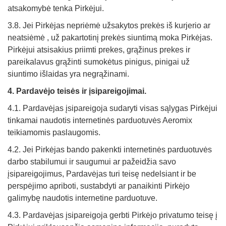
atsakomybė tenka Pirkėjui.
3.8. Jei Pirkėjas nepriėmė užsakytos prekės iš kurjerio ar
neatsiėmė , už pakartotinį prekės siuntimą moka Pirkėjas.
Pirkėjui atsisakius priimti prekes, grąžinus prekes ir
pareikalavus grąžinti sumokėtus pinigus, pinigai už
siuntimo išlaidas yra negrąžinami.
4. Pardavėjo teisė
s ir
įsipareigojimai.
4.1. Pardavėjas įsipareigoja sudaryti visas sąlygas Pirkėjui
tinkamai naudotis internetinės parduotuvės Aeromix
teikiamomis paslaugomis.
4.2. Jei Pirkėjas bando pakenkti internetinės parduotuvės
darbo stabilumui ir saugumui ar pažeidžia savo
įsipareigojimus, Pardavėjas turi teisę nedelsiant ir be
perspėjimo apriboti, sustabdyti ar panaikinti Pirkėjo
galimybę naudotis internetine parduotuve.
4.3. Pardavėjas įsipareigoja gerbti Pirkėjo privatumo teisę į