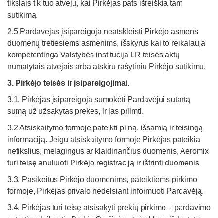
tikslais tik tuo atveju, kai Pirkėjas pats išreiškia tam
sutikimą.
2.5 Pardavėjas įsipareigoja neatskleisti Pirkėjo asmens
duomenų tretiesiems asmenims, išskyrus kai to reikalauja
kompetentinga Valstybės institucija LR teisės aktų
numatytais atvejais arba atskiru rašytiniu Pirkėjo sutikimu.
3. Pirkėjo teisė
s ir
įsipareigojimai.
3.1. Pirkėjas įsipareigoja sumokėti Pardavėjui sutartą
sumą už užsakytas prekes, ir jas priimti.
3.2 Atsiskaitymo formoje pateikti pilną, išsamią ir teisingą
informaciją. Jeigu atsiskaitymo formoje Pirkėjas pateikia
netikslius, melagingus ar klaidinančius duomenis, Aeromix
turi teisę anuliuoti Pirkėjo registraciją ir ištrinti duomenis.
3.3. Pasikeitus Pirkėjo duomenims, pateiktiems pirkimo
formoje, Pirkėjas privalo nedelsiant informuoti Pardavėją.
3.4. Pirkėjas turi teisę atsisakyti prekių pirkimo – pardavimo