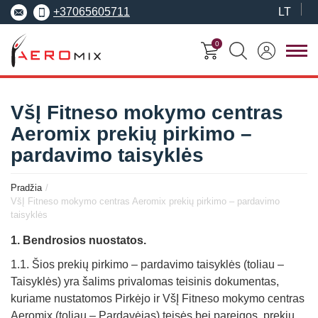
+37065605711
LT
0
FITNESO
TRENERIŲ
MOKYMO
SEMINARAI
VšĮ Fitneso mokymo centras
KURSAI
CENTRAS
Aeromix prekių pirkimo –
Seminarai
pardavimo taisyklės
Asmeninis treneris
Apie Aeromix
pradedantiesiems
Pilates treneris
Pradžia
Europos fitneso mokykla
Specializuoti seminarai
VšĮ Fitneso mokymo centras Aeromix prekių pirkimo – pardavimo
Grupinių užsiėmi
taisyklės
EREPS
Anatomy Trains
treneris
1. Bendrosios nuostatos.
Anatomy Trains
Fascia Movement
Fizinio rengimo tre
1.1. Šios prekių pirkimo – pardavimo taisyklės (toliau –
Fascia Movement
Konvencijos
Taisyklės) yra šalims privalomas teisinis dokumentas,
kuriame nustatomos Pirkėjo ir VšĮ Fitneso mokymo centras
Dėstytojai
Aeromix (toliau – Pardavėjas) teisės bei pareigos, prekių