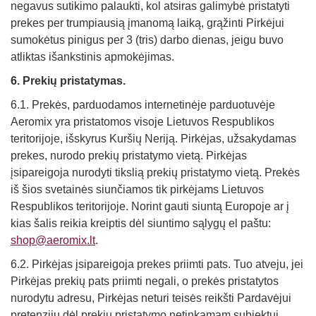
negavus sutikimo palaukti, kol atsiras galimybė pristatyti
prekes per trumpiausią įmanomą laiką, grąžinti Pirkėjui
sumokėtus pinigus per 3 (tris) darbo dienas, jeigu buvo
atliktas išankstinis apmokėjimas.
6. Prekių pristatymas.
6.1. Prekės, parduodamos internetinėje parduotuvėje
Aeromix yra pristatomos visoje Lietuvos Respublikos
teritorijoje, išskyrus Kuršių Neriją. Pirkėjas, užsakydamas
prekes, nurodo prekių pristatymo vietą. Pirkėjas
įsipareigoja nurodyti tikslią prekių pristatymo vietą. Prekės
iš šios svetainės siunčiamos tik pirkėjams Lietuvos
Respublikos teritorijoje. Norint gauti siuntą Europoje ar į
kias šalis reikia kreiptis dėl siuntimo sąlygų el paštu:
shop@aeromix.lt
.
6.2. Pirkėjas įsipareigoja prekes priimti pats. Tuo atveju, jei
Pirkėjas prekių pats priimti negali, o prekės pristatytos
nurodytu adresu, Pirkėjas neturi teisės reikšti Pardavėjui
pretenzijų dėl prekių pristatymo netinkamam subjektui.