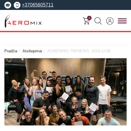
+37065605711
0
FITNESO
TRENERIŲ
MOKYMO
SEMINARAI
KURSAI
CENTRAS
Pradžia
Atsiliepimai
ASMENINIS TRENERIS. 2019-12-08
Seminarai
Asmeninis treneris
Apie Aeromix
pradedantiesiems
Pilates treneris
Europos fitneso mokykla
Specializuoti seminarai
Grupinių užsiėmi
EREPS
Anatomy Trains
treneris
Anatomy Trains
Fascia Movement
Fizinio rengimo tre
Fascia Movement
Konvencijos
Dėstytojai