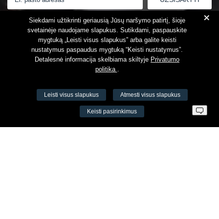
+
Susipažinau su
Privatumo politika
Siekdami užtikrinti geriausią Jūsų naršymo patirtį, šioje
svetainėje naudojame slapukus. Sutikdami, paspauskite
mygtuką „Leisti visus slapukus” arba galite keisti
nustatymus paspaudus mygtuką “Keisti nustatymus”.
Detalesnė informacija skelbiama skiltyje
Privatumo
politika
.
Leisti visus slapukus
Atmesti visus slapukus
VŠĮ Fitneso mokymo centras AEROMIX
Keisti pasirinkimus
Įm. k. 300034190
LT98 7300 0100 8525 8188
Swedbankas, banko kodas 73000
Kontaktai
Šv. Stepono g. 27C, Vilnius, Lietuva
+37065605711
+37060779864