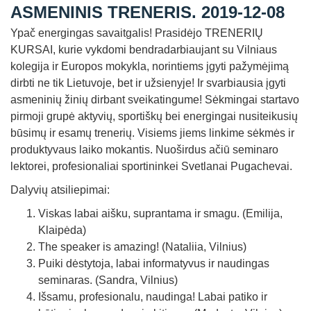
ASMENINIS TRENERIS. 2019-12-08
Straipsniai
Ypač energingas savaitgalis! Prasidėjo TRENERIŲ
Sėkmės istorijos
KURSAI, kurie vykdomi bendradarbiaujant su Vilniaus
Atsiliepimai
kolegija ir Europos mokykla, norintiems įgyti pažymėjimą
dirbti ne tik Lietuvoje, bet ir užsienyje! Ir svarbiausia įgyti
Kontaktai
asmeninių žinių dirbant sveikatingume! Sėkmingai startavo
pirmoji grupė aktyvių, sportiškų bei energingai nusiteikusių
būsimų ir esamų trenerių. Visiems jiems linkime sėkmės ir
produktyvaus laiko mokantis. Nuoširdus ačiū seminaro
lektorei, profesionaliai sportininkei Svetlanai Pugachevai.
Dalyvių atsiliepimai:
Viskas labai aišku, suprantama ir smagu. (Emilija,
Klaipėda)
The speaker is amazing! (Nataliia, Vilnius)
Puiki dėstytoja, labai informatyvus ir naudingas
seminaras. (Sandra, Vilnius)
Išsamu, profesionalu, naudinga! Labai patiko ir