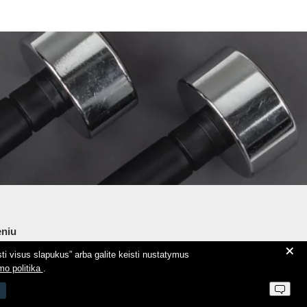
niu
+
ti visus slapukus” arba galite keisti nustatymus
ie Aeromix
mo politika
.
ntaktai