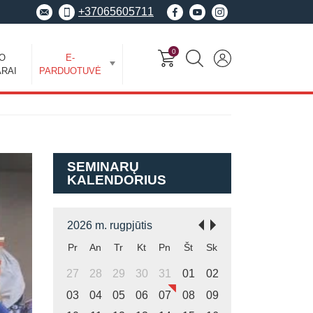
+37065605711
0
EO
E-
RAI
PARDUOTUVĖ
SEMINARŲ
KALENDORIUS
2026 m. rugpjūtis
Pr
An
Tr
Kt
Pn
Št
Sk
27
28
29
30
31
01
02
03
04
05
06
07
08
09