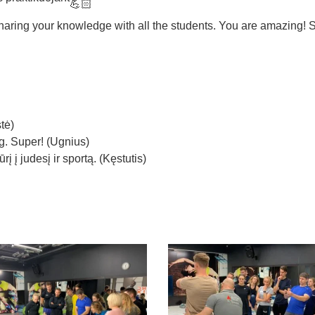
aring your knowledge with all the students. You are amazing! 
tė)
g. Super! (Ugnius)
į į judesį ir sportą. (Kęstutis)