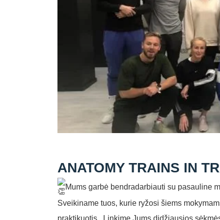
ANATOMY TRAINS IN TRA
Mums garbė bendradarbiauti su pasauline mo
Sveikiname tuos, kurie ryžosi šiems mokymams, 
praktikuotis . Linkime Jums didžiausios sėkmės