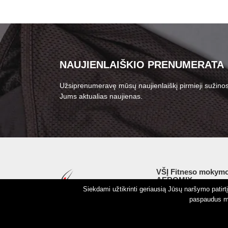
NAUJIENLAIŠKIO PRENUMERATA
Užsiprenumeravę mūsų naujienlaiškį pirmieji sužinos
Jums aktualias naujienas.
VŠĮ Fitneso mokymo
AEROMIX
Siekdami užtikrinti geriausią Jūsų naršymo patir
Įm. k. 300034190
paspaudus my
LT98 7300 0100 8525