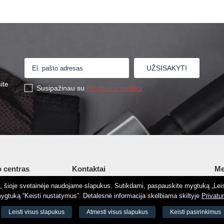
ite
Susipažinau su
Privatumo politika
 centras
Kontaktai
Me
tį, šioje svetainėje naudojame slapukus. Sutikdami, paspauskite mygtuką „Leis
Šv. Stepono g. 27C, Vilnius, Lietuva
Ap
gtuką “Keisti nustatymus”. Detalesnė informacija skelbiama skiltyje
Privatu
+37065605711
Ko
 8188
Leisti visus slapukus
Atmesti visus slapukus
Keisti pasirinkimus
+37060779864