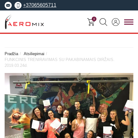
+37065605711
0
FITNESO
TRENERIŲ
MOKYMO
SEMINARAI
KURSAI
CENTRAS
Pradžia
Atsiliepimai
FUNKCINIS TRENIRAVIMAS SU PAKABINAMAIS DIRŽAIS.
Seminarai
2019.03.24d.
Asmeninis treneris
Apie Aeromix
pradedantiesiems
Pilates treneris
Europos fitneso mokykla
Specializuoti seminarai
Grupinių užsiėmi
EREPS
Anatomy Trains
treneris
Anatomy Trains
Fascia Movement
Fizinio rengimo tre
Fascia Movement
Konvencijos
Dėstytojai