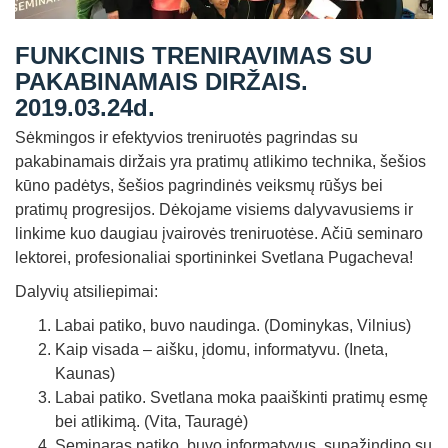
Straipsniai
FUNKCINIS TRENIRAVIMAS SU
Sėkmės istorijos
PAKABINAMAIS DIRŽAIS.
Atsiliepimai
2019.03.24d.
Kontaktai
Sėkmingos ir efektyvios treniruotės pagrindas su
pakabinamais diržais yra pratimų atlikimo technika, šešios
kūno padėtys, šešios pagrindinės veiksmų rūšys bei
pratimų progresijos. Dėkojame visiems dalyvavusiems ir
linkime kuo daugiau įvairovės treniruotėse. Ačiū seminaro
lektorei, profesionaliai sportininkei Svetlana Pugacheva!
Dalyvių atsiliepimai:
Labai patiko, buvo naudinga. (Dominykas, Vilnius)
Kaip visada – aišku, įdomu, informatyvu. (Ineta,
Kaunas)
Labai patiko. Svetlana moka paaiškinti pratimų esmę
bei atlikimą. (Vita, Tauragė)
Seminaras patiko, buvo informatyvus, supažindino su