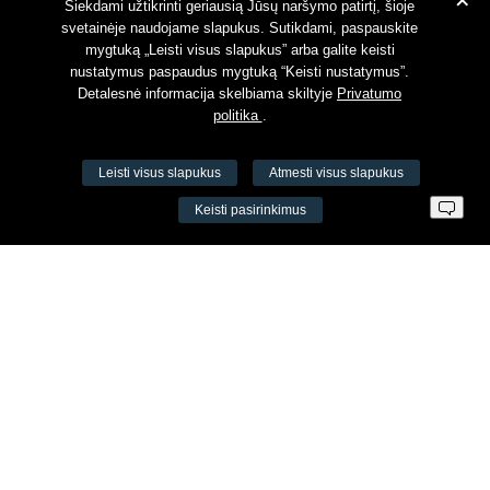
+
Susipažinau su
Privatumo politika
Siekdami užtikrinti geriausią Jūsų naršymo patirtį, šioje
svetainėje naudojame slapukus. Sutikdami, paspauskite
mygtuką „Leisti visus slapukus” arba galite keisti
nustatymus paspaudus mygtuką “Keisti nustatymus”.
Detalesnė informacija skelbiama skiltyje
Privatumo
politika
.
Leisti visus slapukus
Atmesti visus slapukus
VŠĮ Fitneso mokymo centras AEROMIX
Keisti pasirinkimus
Įm. k. 300034190
LT98 7300 0100 8525 8188
Swedbankas, banko kodas 73000
Kontaktai
Šv. Stepono g. 27C, Vilnius, Lietuva
+37065605711
+37060779864
info@aeromix.lt