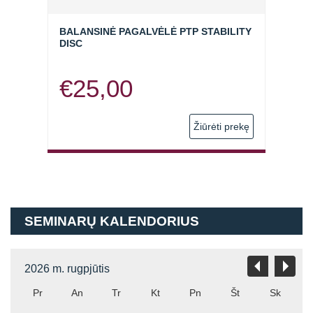
BALANSINĖ PAGALVĖLĖ PTP STABILITY
DVIG
DISC
BLAC
€
25,00
€
1
 prekę
Žiūrėti prekę
SEMINARŲ KALENDORIUS
2026 m. rugpjūtis
Pr
An
Tr
Kt
Pn
Št
Sk