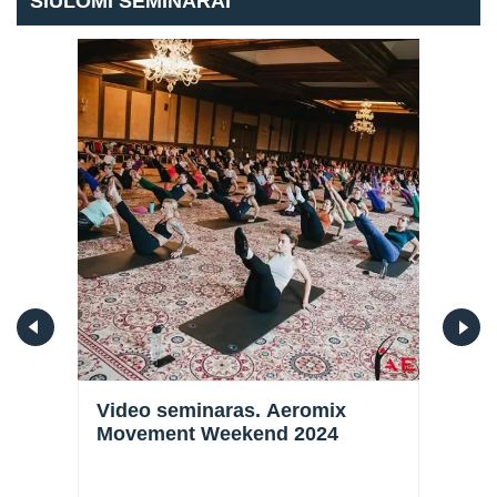
SIŪLOMI SEMINARAI
ION
Video seminaras. Aeromix
KUR
Movement Weekend 2024
TREN
ERE