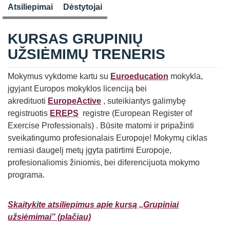
Atsiliepimai
Dėstytojai
KURSAS GRUPINIŲ
UŽSIĖMIMŲ TRENERIS
Mokymus vykdome kartu su
Euroeducation
mokykla,
įgyjant Europos mokyklos licenciją bei
akredituoti
EuropeActive
, suteikiantys galimybę
registruotis
EREPS
registre (European Register of
Exercise Professionals) . Būsite matomi ir pripažinti
sveikatingumo profesionalais Europoje! Mokymų ciklas
remiasi daugelį metų įgyta patirtimi Europoje,
profesionaliomis žiniomis, bei diferencijuota mokymo
programa.
Skaitykite atsiliepimus apie kursą ,,Grupiniai
užsiėmimai” (plačiau)