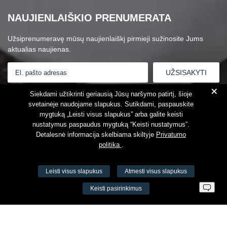
NAUJIENLAIŠKIO PRENUMERATA
Užsiprenumeravę mūsų naujienlaiškį pirmieji sužinosite Jums
aktualias naujienas.
+
Susipažinau su
Privatumo politika
Siekdami užtikrinti geriausią Jūsų naršymo patirtį, šioje
svetainėje naudojame slapukus. Sutikdami, paspauskite
mygtuką „Leisti visus slapukus” arba galite keisti
nustatymus paspaudus mygtuką “Keisti nustatymus”.
Detalesnė informacija skelbiama skiltyje
Privatumo
politika
.
Leisti visus slapukus
Atmesti visus slapukus
VŠĮ Fitneso mokymo centras AEROMIX
Keisti pasirinkimus
Įm. k. 300034190
LT98 7300 0100 8525 8188
Swedbankas, banko kodas 73000