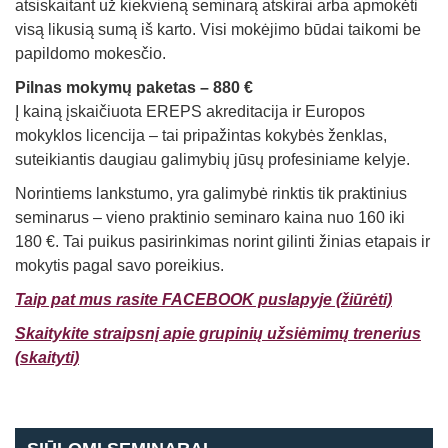
atsiskaitant už kiekvieną seminarą atskirai arba apmokėti
visą likusią sumą iš karto. Visi mokėjimo būdai taikomi be
papildomo mokesčio.
Pilnas mokymų paketas – 880 €
Į kainą įskaičiuota EREPS akreditacija ir Europos
mokyklos licencija – tai pripažintas kokybės ženklas,
suteikiantis daugiau galimybių jūsų profesiniame kelyje.
Norintiems lankstumo, yra galimybė rinktis tik praktinius
seminarus – vieno praktinio seminaro kaina nuo 160 iki
180 €. Tai puikus pasirinkimas norint gilinti žinias etapais ir
mokytis pagal savo poreikius.
Taip pat mus rasite FACEBOOK puslapyje (žiūrėti)
Skaitykite straipsnį apie grupinių užsiėmimų trenerius
(skaityti)