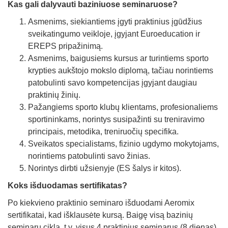
Kas gali dalyvauti baziniuose seminaruose?
Asmenims, siekiantiems įgyti praktinius įgūdžius
sveikatingumo veikloje, įgyjant Euroeducation ir
EREPS pripažinimą.
Asmenims, baigusiems kursus ar turintiems sporto
krypties aukštojo mokslo diplomą, tačiau norintiems
patobulinti savo kompetencijas įgyjant daugiau
praktinių žinių.
Pažangiems sporto klubų klientams, profesionaliems
sportininkams, norintys susipažinti su treniravimo
principais, metodika, treniruočių specifika.
Sveikatos specialistams, fizinio ugdymo mokytojams,
norintiems patobulinti savo žinias.
Norintys dirbti užsienyje (ES šalys ir kitos).
Koks išduodamas sertifikatas?
Po kiekvieno praktinio seminaro išduodami Aeromix
sertifikatai, kad išklausėte kursą. Baigę visą bazinių
seminarų ciklą, t.y. visus 4 praktinius seminarus (8 dienas),