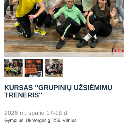
Straipsniai
Sėkmės istorijos
Atsiliepimai
Kontaktai
KURSAS ''GRUPINIŲ UŽSIĖMIMŲ
TRENERIS''
2026 m. spalio 17-18 d.
Gymplius, Ukmergės g. 256, Vilnius