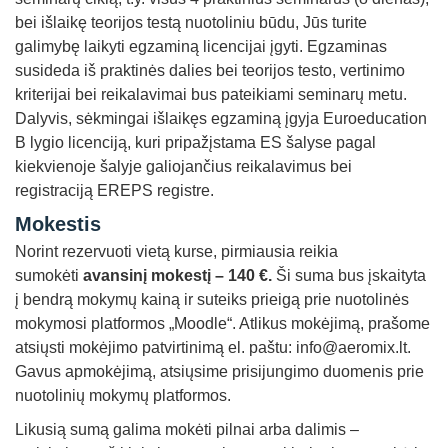
bei išlaikę teorijos testą nuotoliniu būdu, Jūs turite
galimybę laikyti egzaminą licencijai įgyti. Egzaminas
susideda iš praktinės dalies bei teorijos testo, vertinimo
kriterijai bei reikalavimai bus pateikiami seminarų metu.
Dalyvis, sėkmingai išlaikęs egzaminą įgyja Euroeducation
B lygio licenciją, kuri pripažįstama ES šalyse pagal
kiekvienoje šalyje galiojančius reikalavimus bei
registraciją EREPS registre.
Mokestis
Norint rezervuoti vietą kurse, pirmiausia reikia
sumokėti
avansinį mokestį – 140 €.
Ši suma bus įskaityta
į bendrą mokymų kainą ir suteiks prieigą prie nuotolinės
mokymosi platformos „Moodle“. Atlikus mokėjimą, prašome
atsiųsti mokėjimo patvirtinimą el. paštu:
info@aeromix.lt
.
Gavus apmokėjimą, atsiųsime prisijungimo duomenis prie
nuotolinių mokymų platformos.
Likusią sumą galima mokėti pilnai arba dalimis –