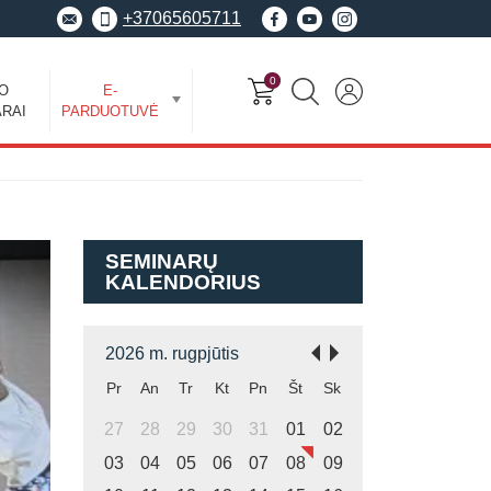
+37065605711
0
EO
E-
RAI
PARDUOTUVĖ
SEMINARŲ
KALENDORIUS
2026 m. rugpjūtis
Pr
An
Tr
Kt
Pn
Št
Sk
27
28
29
30
31
01
02
03
04
05
06
07
08
09