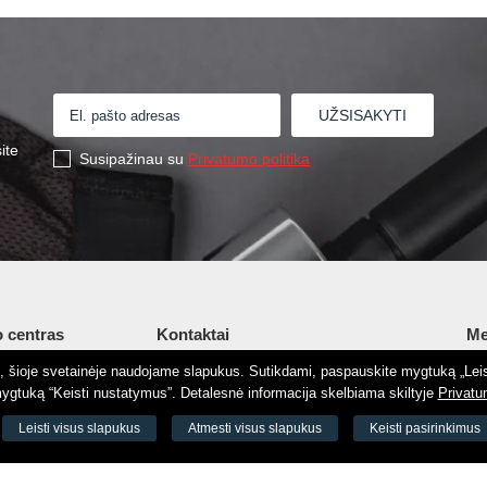
ite
Susipažinau su
Privatumo politika
 centras
Kontaktai
Me
tį, šioje svetainėje naudojame slapukus. Sutikdami, paspauskite mygtuką „Leis
Šv. Stepono g. 27C, Vilnius, Lietuva
Ap
gtuką “Keisti nustatymus”. Detalesnė informacija skelbiama skiltyje
Privatu
+37065605711
Ko
 8188
Leisti visus slapukus
Atmesti visus slapukus
Keisti pasirinkimus
+37060779864
El.
odas 73000
info@aeromix.lt