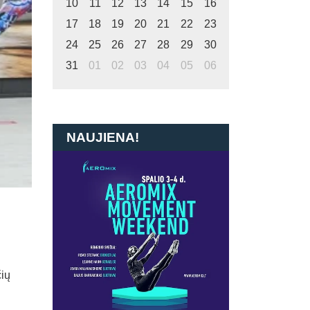
10
11
12
13
14
15
16
17
18
19
20
21
22
23
24
25
26
27
28
29
30
31
01
02
03
04
05
06
NAUJIENA!
čių