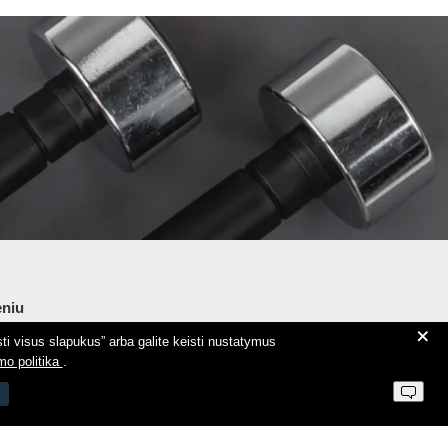
niu
+
ti visus slapukus” arba galite keisti nustatymus
ie Aeromix
mo politika
.
ntaktai
 parduotuvės taisyklės