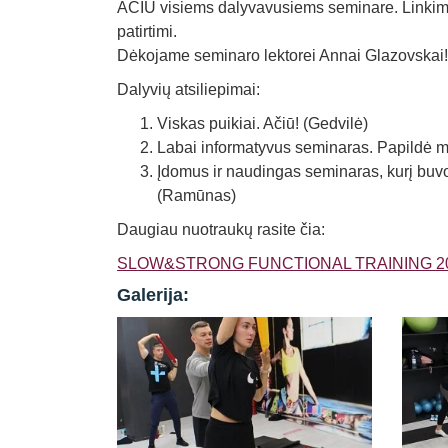
AČIŪ visiems dalyvavusiems seminare. Linkime s
patirtimi.
Dėkojame seminaro lektorei Annai Glazovskai!
Dalyvių atsiliepimai:
Viskas puikiai. Ačiū! (Gedvilė)
Labai informatyvus seminaras. Papildė ma
Įdomus ir naudingas seminaras, kurį buvo
(Ramūnas)
Daugiau nuotraukų rasite čia:
SLOW&STRONG FUNCTIONAL TRAINING 20
Galerija: