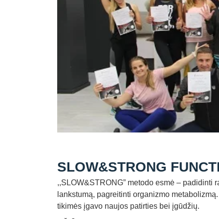
SLOW&STRONG FUNCTIO
,,SLOW&STRONG” metodo esmė – padidinti raumen
lankstumą, pagreitinti organizmo metabolizmą. D
tikimės įgavo naujos patirties bei įgūdžių.