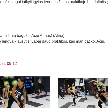
ėkmingai taikyti įgytas teorines žinias praktikoje bei dalintis 
no žinių bagažą! Ačiu Annai:) (Alina)
 lengva klausytis. Labai daug praktikos, kas man patiko. Ačiū.
21-09-12