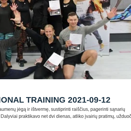
NAL TRAINING 2021-09-12
ų jėgą ir ištvermę, sustiprinti raiščius, pagerinti sąnarių
alyviai praktikavo net dvi dienas, atliko įvairių pratimų, užduo