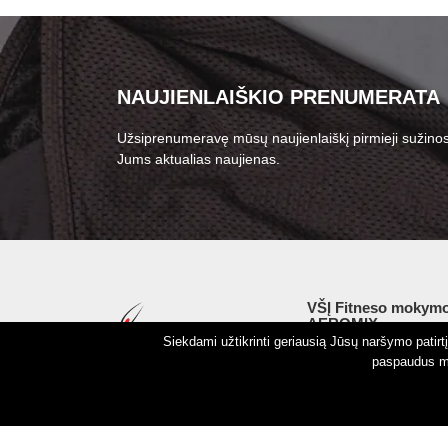
NAUJIENLAIŠKIO PRENUMERATA
Užsiprenumeravę mūsų naujienlaiškį pirmieji sužinos
Jums aktualias naujienas.
VŠĮ Fitneso mokymo
AEROMIX
Siekdami užtikrinti geriausią Jūsų naršymo patir
Įm. k. 300034190
paspaudus my
LT98 7300 0100 8525
Swedbankas, banko k