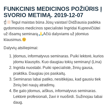
Straipsniai
FUNKCINIS MEDICINOS POŽIŪRIS Į
Sėkmės istorijos
SVORIO METIMĄ. 2019-12-07
☝
Atsiliepimai
Tegul maistas būna Jūsų vaistas! Didžiausia padėka
gydomosios medicinos specialistei Ingridai Kuprevičiūtei
Kontaktai
už išsamų seminarą.
Ačiū dalyviams už įdomius
klausimus.
Dalyvių atsiliepimai:
Įdomus, informatyvus seminaras. Puiki lektorė, kurios
įdomu klausytis. Kuo daugiau tokių seminarų! (Lina)
Ingrida nuostabi. Puiki specialistė, žinių gausa,
praktika. Daugiau jos paskaitų.
Seminaras labai patiko, nesitikėjau, kad gausiu tiek
žinių bei naujų atradimų.
Be galo įdomus, aiškus, informatyvus seminaras.
Lektorė profesionali, žavi ir nuoširdi. Sužinojau labai
daug.