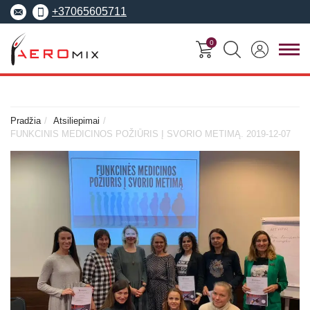
+37065605711
0
FITNESO
TRENERIŲ
MOKYMO
SEMINARAI
KURSAI
CENTRAS
Pradžia
Atsiliepimai
FUNKCINIS MEDICINOS POŽIŪRIS Į SVORIO METIMĄ. 2019-12-07
Seminarai
Asmeninis treneris
Apie Aeromix
pradedantiesiems
Pilates treneris
Europos fitneso mokykla
Specializuoti seminarai
Grupinių užsiėmi
EREPS
Anatomy Trains
treneris
Anatomy Trains
Fascia Movement
Fizinio rengimo tre
Fascia Movement
Konvencijos
Dėstytojai