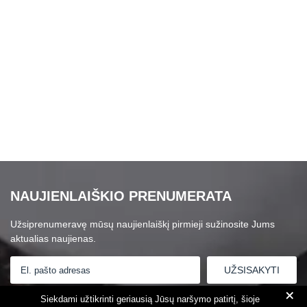
NAUJIENLAIŠKIO PRENUMERATA
Užsiprenumeravę mūsų naujienlaiškį pirmieji sužinosite Jums
aktualias naujienas.
+
Susipažinau su
Privatumo politika
Siekdami užtikrinti geriausią Jūsų naršymo patirtį, šioje