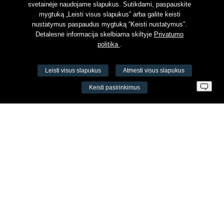
svetainėje naudojame slapukus. Sutikdami, paspauskite
mygtuką „Leisti visus slapukus” arba galite keisti
nustatymus paspaudus mygtuką “Keisti nustatymus”.
Detalesnė informacija skelbiama skiltyje
Privatumo
politika
.
Leisti visus slapukus
Atmesti visus slapukus
VŠĮ Fitneso mokymo centras AEROMIX
Keisti pasirinkimus
Įm. k. 300034190
LT98 7300 0100 8525 8188
Swedbankas, banko kodas 73000
Kontaktai
Šv. Stepono g. 27C, Vilnius, Lietuva
+37065605711
+37060779864
info@aeromix.lt