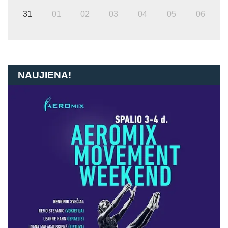
31
01
02
03
04
05
06
NAUJIENA!