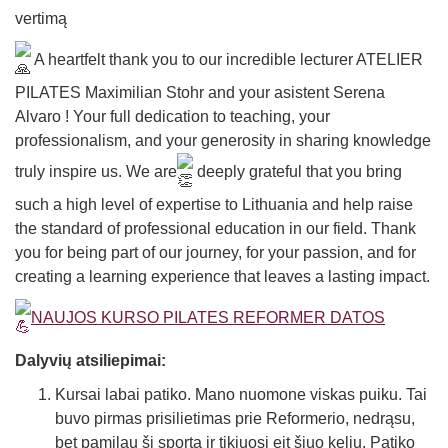
vertimą
A heartfelt thank you to our incredible lecturer ATELIER
PILATES Maximilian Stohr and your asistent Serena
Alvaro ! Your full dedication to teaching, your
professionalism, and your generosity in sharing knowledge
truly inspire us. We are
deeply grateful that you bring
such a high level of expertise to Lithuania and help raise
the standard of professional education in our field. Thank
you for being part of our journey, for your passion, and for
creating a learning experience that leaves a lasting impact.
NAUJOS KURSO PILATES REFORMER DATOS
Dalyvių atsiliepimai:
Kursai labai patiko. Mano nuomone viskas puiku. Tai
buvo pirmas prisilietimas prie Reformerio, nedrąsu,
bet pamilau šį sportą ir tikiuosi eit šiuo keliu. Patiko