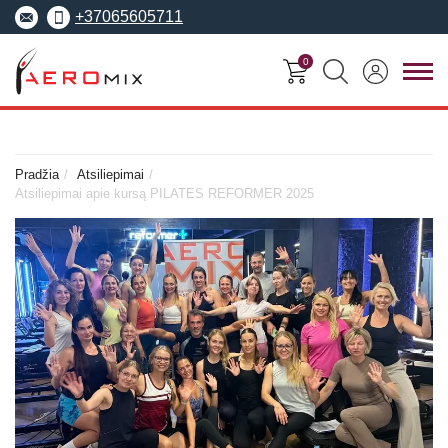
+37065605711
0
FITNESO
TRENERIŲ
MOKYMO
SEMINARAI
KURSAI
CENTRAS
Pradžia
Atsiliepimai
Atsiliepimai apie kursą PILATES REFORMER 2025
Seminarai
Asmeninis treneris
Apie Aeromix
pradedantiesiems
Pilates treneris
Europos fitneso mokykla
Specializuoti seminarai
Grupinių užsiėmi
EREPS
Anatomy Trains
treneris
Anatomy Trains
Fascia Movement
Fizinio rengimo tre
Fascia Movement
Konvencijos
Dėstytojai