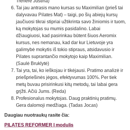
Trenerė Justina)
Tai jau antrasis mano kursas su Maximilian (prieš tai
dalyvavau Pilates Mat) – taigi, po šių abiejų kursų
jaučiuosi tikrai stipriai užtikrinta savo žiniomis ir tuom,
ką mokytojas su mumis pasidalino. Labai
džiaugiuosi, kad pasirinkau būtent šiuos Aeromix
kursus, nes nemanau, kad dar kur Lietuvoje yra
galimybė mokytis iš tokio stipraus, atsidavusio ir
Pilates suprantančio mokytojo kaip Maximilian.
(Saulė Bruklytė)
Tai yra, tai, ko ieškojau ir tikėjausi. Pratimo analizė ir
priešpriešinės jėgos, efektyvumas 100%. Per tiek
metų buvau prisirinkusi kitų metodų, tai labai gera
grįžti. Ačiū Jums. (Reda)
Profesionalus mokytojas. Daug praktinių pratimų.
Gera dalomoji medžiaga. (Tadas Jocas)
Daugiau nuotraukų rasite čia:
PILATES REFORMER I modulis