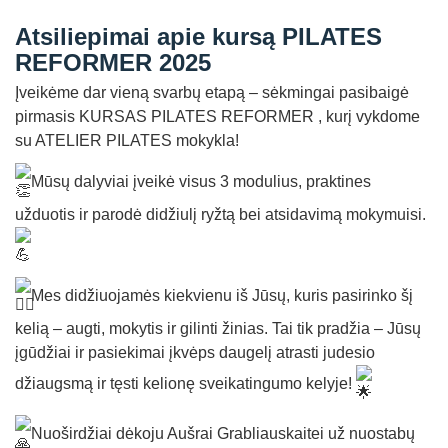
Straipsniai
Atsiliepimai apie kursą PILATES
Sėkmės istorijos
REFORMER 2025
Įveikėme dar vieną svarbų etapą – sėkmingai pasibaigė
Atsiliepimai
pirmasis KURSAS PILATES REFORMER , kurį vykdome
Kontaktai
su ATELIER PILATES mokykla!
Mūsų dalyviai įveikė visus 3 modulius, praktines
užduotis ir parodė didžiulį ryžtą bei atsidavimą mokymuisi.
Mes didžiuojamės kiekvienu iš Jūsų, kuris pasirinko šį
kelią – augti, mokytis ir gilinti žinias. Tai tik pradžia – Jūsų
įgūdžiai ir pasiekimai įkvėps daugelį atrasti judesio
džiaugsmą ir tęsti kelionę sveikatingumo kelyje!
Nuoširdžiai dėkoju Aušrai Grabliauskaitei už nuostabų