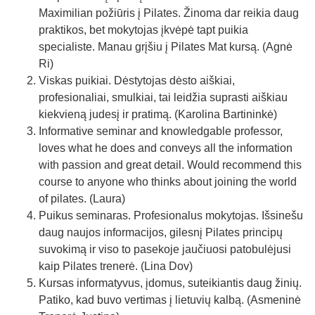
Maximilian požiūris į Pilates. Žinoma dar reikia daug
praktikos, bet mokytojas įkvėpė tapt puikia
specialiste. Manau grįšiu į Pilates Mat kursą. (Agnė
Ri)
Viskas puikiai. Dėstytojas dėsto aiškiai,
profesionaliai, smulkiai, tai leidžia suprasti aiškiau
kiekvieną judesį ir pratimą. (Karolina Bartininkė)
Informative seminar and knowledgable professor,
loves what he does and conveys all the information
with passion and great detail. Would recommend this
course to anyone who thinks about joining the world
of pilates. (Laura)
Puikus seminaras. Profesionalus mokytojas. Išsinešu
daug naujos informacijos, gilesnį Pilates principų
suvokimą ir viso to pasekoje jaučiuosi patobulėjusi
kaip Pilates trenerė. (Lina Dov)
Kursas informatyvus, įdomus, suteikiantis daug žinių.
Patiko, kad buvo vertimas į lietuvių kalbą. (Asmeninė