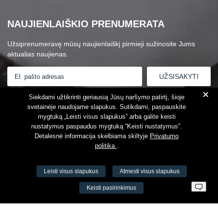
NAUJIENLAIŠKIO PRENUMERATA
Užsiprenumeravę mūsų naujienlaiškį pirmieji sužinosite Jums
aktualias naujienas.
+
Susipažinau su
Privatumo politika
Siekdami užtikrinti geriausią Jūsų naršymo patirtį, šioje
svetainėje naudojame slapukus. Sutikdami, paspauskite
mygtuką „Leisti visus slapukus” arba galite keisti
nustatymus paspaudus mygtuką “Keisti nustatymus”.
Detalesnė informacija skelbiama skiltyje
Privatumo
politika
.
Leisti visus slapukus
Atmesti visus slapukus
VŠĮ Fitneso mokymo centras AEROMIX
Keisti pasirinkimus
Įm. k. 300034190
LT98 7300 0100 8525 8188