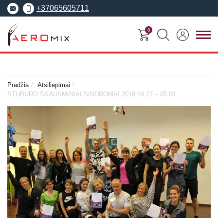
+37065605711
0
FITNESO
TRENERIŲ
MOKYMO
SEMINARAI
KURSAI
CENTRAS
Pradžia
Atsiliepimai
STUBURO SKAUSMINIAI SINDROMAI 2019.04.27 – 05.04
Seminarai
Asmeninis treneris
Apie Aeromix
pradedantiesiems
Pilates treneris
Europos fitneso mokykla
Specializuoti seminarai
Grupinių užsiėmi
EREPS
Anatomy Trains
treneris
Anatomy Trains
Fascia Movement
Fizinio rengimo tre
Fascia Movement
Konvencijos
Dėstytojai