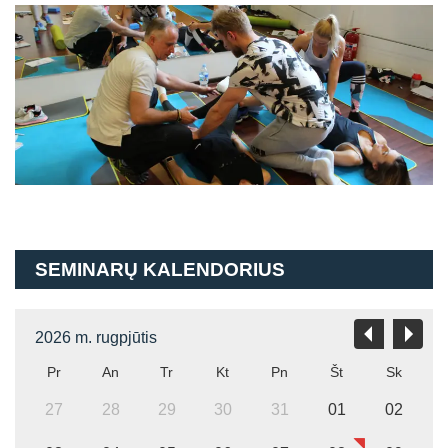
SEMINARŲ KALENDORIUS
2026 m. rugpjūtis
Pr
An
Tr
Kt
Pn
Št
Sk
27
28
29
30
31
01
02