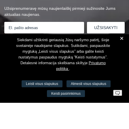
Užsiprenumeravę mūsų naujienlaiškį pirmieji sužinosite Jums
aktualias naujienas.
+
Susipažinau su
Privatumo politika
Siekdami užtikrinti geriausią Jūsų naršymo patirtį, šioje
svetainėje naudojame slapukus. Sutikdami, paspauskite
mygtuką „Leisti visus slapukus” arba galite keisti
nustatymus paspaudus mygtuką “Keisti nustatymus”.
Detalesnė informacija skelbiama skiltyje
Privatumo
politika
.
Leisti visus slapukus
Atmesti visus slapukus
VŠĮ Fitneso mokymo centras AEROMIX
Keisti pasirinkimus
Įm. k. 300034190
LT98 7300 0100 8525 8188
Swedbankas, banko kodas 73000
Kontaktai