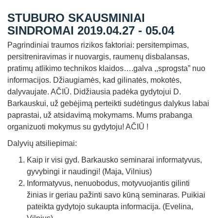
Straipsniai
STUBURO SKAUSMINIAI
Sėkmės istorijos
SINDROMAI 2019.04.27 - 05.04
Pagrindiniai traumos rizikos faktoriai: persitempimas,
Atsiliepimai
persitreniravimas ir nuovargis, raumenų disbalansas,
Kontaktai
pratimų atlikimo technikos klaidos….galva ,,sprogsta” nuo
informacijos. Džiaugiamės, kad gilinatės, mokotės,
dalyvaujate. AČIŪ. Didžiausia padėka gydytojui D.
Barkauskui, už gebėjimą perteikti sudėtingus dalykus labai
paprastai, už atsidavimą mokymams. Mums prabanga
organizuoti mokymus su gydytoju! AČIŪ !
Dalyvių atsiliepimai:
Kaip ir visi gyd. Barkausko seminarai informatyvus,
gyvybingi ir naudingi! (Maja, Vilnius)
Informatyvus, nenuobodus, motyvuojantis gilinti
žinias ir geriau pažinti savo kūną seminaras. Puikiai
pateikta gydytojo sukaupta informacija. (Evelina,