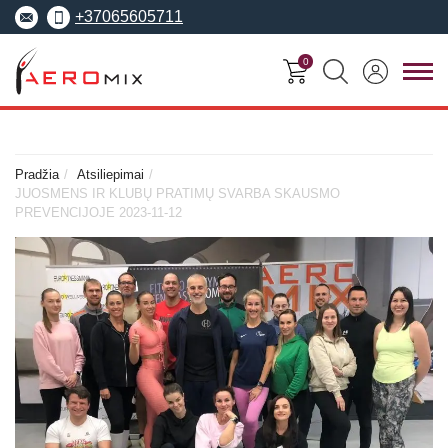
+37065605711
0
FITNESO
TRENERIŲ
MOKYMO
SEMINARAI
KURSAI
CENTRAS
Pradžia
Atsiliepimai
JUOSMENS IR KLUBŲ PRATIMŲ SVARBA SKAUSMO
Seminarai
PREVENCIJOJE 2023-11-12
Asmeninis treneris
Apie Aeromix
pradedantiesiems
Pilates treneris
Europos fitneso mokykla
Specializuoti seminarai
Grupinių užsiėmi
EREPS
Anatomy Trains
treneris
Anatomy Trains
Fascia Movement
Fizinio rengimo tre
Fascia Movement
Konvencijos
Dėstytojai