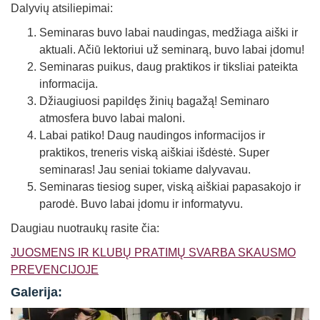
Dalyvių atsiliepimai:
Seminaras buvo labai naudingas, medžiaga aiški ir
aktuali. Ačiū lektoriui už seminarą, buvo labai įdomu!
Seminaras puikus, daug praktikos ir tiksliai pateikta
informacija.
Džiaugiuosi papildęs žinių bagažą! Seminaro
atmosfera buvo labai maloni.
Labai patiko! Daug naudingos informacijos ir
praktikos, treneris viską aiškiai išdėstė. Super
seminaras! Jau seniai tokiame dalyvavau.
Seminaras tiesiog super, viską aiškiai papasakojo ir
parodė. Buvo labai įdomu ir informatyvu.
Daugiau nuotraukų rasite čia:
JUOSMENS IR KLUBŲ PRATIMŲ SVARBA SKAUSMO
PREVENCIJOJE
Galerija: