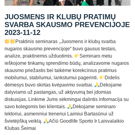
Straipsniai
JUOSMENS IR KLUBŲ PRATIMŲ
Sėkmės istorijos
SVARBA SKAUSMO PREVENCIJOJE
Atsiliepimai
2023-11-12
Kontaktai
Praktinis seminaras ,,Juosmens ir klubų svarba
nugaros skausmo prevencijoje“ buvo gausus testais,
analize, praktinėmis užduotimis.
Seminaro metu
ieškojome tinkamų sprendimo būdų, analizavome nugaros
skausmo priežastis bei taikėme korekcinius pratimus
mobilumui, stabilumui, lankstumui pagerinti.
Didelis
dėmesys buvo skirtas kvėpavimo svarbai.
Dėkojame
dalyviams už pastangas, už aktyvumą bei įdomias
diskusijas. Linkime Jums sėkmingai dalintis informacija su
savo kolegomis bei klientais.
Dėkojame seminaro
lektoriui, asmeniniui treneriui Laimiui Bartasūnui už
švietėjišką veiklą.
Ačiū Goodlife Sporto Ir Laisvalaikio
Klubas Šeimai