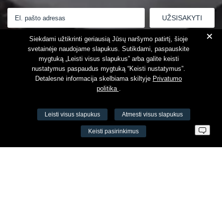
+
Susipažinau su
Privatumo politika
Siekdami užtikrinti geriausią Jūsų naršymo patirtį, šioje
svetainėje naudojame slapukus. Sutikdami, paspauskite
mygtuką „Leisti visus slapukus” arba galite keisti
nustatymus paspaudus mygtuką “Keisti nustatymus”.
Detalesnė informacija skelbiama skiltyje
Privatumo
politika
.
Leisti visus slapukus
Atmesti visus slapukus
VŠĮ Fitneso mokymo centras AEROMIX
Keisti pasirinkimus
Įm. k. 300034190
LT98 7300 0100 8525 8188
Swedbankas, banko kodas 73000
Kontaktai
Šv. Stepono g. 27C, Vilnius, Lietuva