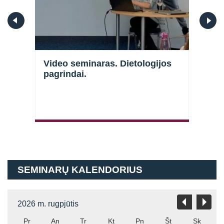
Prisijungti
s
Video seminaras. Dietologijos
Vide
pagrindai.
spor
Atsiminti mane
spor
SEMINARŲ KALENDORIUS
2026 m. rugpjūtis
Pr
An
Tr
Kt
Pn
Št
Sk