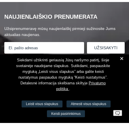
NAUJIENLAIŠKIO PRENUMERATA
Užsiprenumeravę mūsų naujienlaiškį pirmieji sužinosite Jums
aktualias naujienas.
+
Susipažinau su
Privatumo politika
Siekdami užtikrinti geriausią Jūsų naršymo patirtį, šioje
svetainėje naudojame slapukus. Sutikdami, paspauskite
mygtuką „Leisti visus slapukus” arba galite keisti
nustatymus paspaudus mygtuką “Keisti nustatymus”.
Detalesnė informacija skelbiama skiltyje
Privatumo
politika
.
Leisti visus slapukus
Atmesti visus slapukus
VŠĮ Fitneso mokymo centras AEROMIX
Keisti pasirinkimus
Įm. k. 300034190
LT98 7300 0100 8525 8188