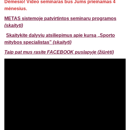
Dėmesio! Video seminaras bus Jums prieinamas 4
mėnesius.
METAS sistemoje patvirtintos seminarų programos
(skaityti)
Skaitykite dalyvių atsiliepimus apie kursą ,,Sporto
mitybos specialistas”
(skaityti)
Taip pat mus rasite FACEBOOK puslapyje (žiūrėti)