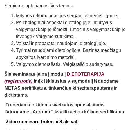
Seminare aptariamos šios temos:
Mitybos rekomendacijos sergant lėtinėmis ligomis.
Psichologiniai aspektai dietologijoje. Intuityvus
valgymas: kaip jo išmokti. Emocinis valgymas: kaip jo
išvengti? Valgymo sutrikimai.
Vaistai ir preparatai naudojami dietologijoje.
Tyrimai naudojami dietologijoje. Bazinės medžiagų
apykaitos įvertinimo metodai.
Valgymo dienorašatis. Valgiaraščio sudarymas.
Šis seminaras įeina į modulį
DIETOTERAPIJA
(registruotis)
ir tik išklausius visą modulį išduodame
METAS sertifikatus, tinkančius kineziterapeutams ir
dietistams.
Treneriams ir kitiems sveikatos specialistams
išduodame ,,Aeromix” kvalifikacijos kėlimo sertifikatus.
Video seminaro trukm
ė 8 ak. val.