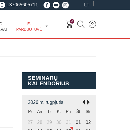
+37065605711
LT
0
EO
E-
RAI
PARDUOTUVĖ
SEMINARŲ
KALENDORIUS
I
2026 m. rugpjūtis
Pr
An
Tr
Kt
Pn
Št
Sk
27
28
29
30
31
01
02