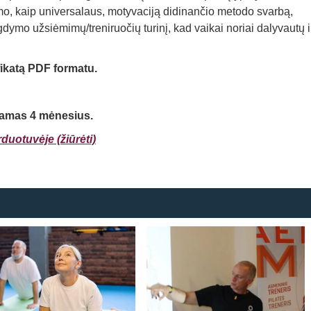
o, kaip universalaus, motyvaciją didinančio metodo svarbą,
gdymo užsiėmimų/treniruočių turinį, kad vaikai noriai dalyvautų i
fikatą PDF formatu.
namas 4 mėnesius.
duotuvėje (žiūrėti)
Prisijungti
Atsiminti mane