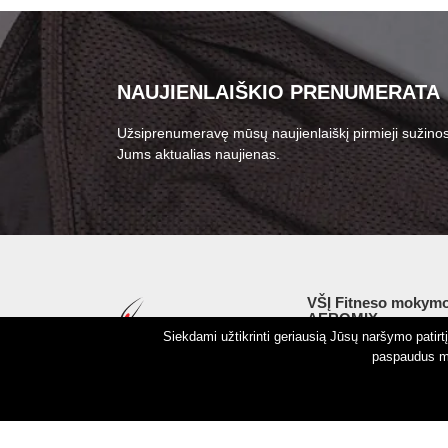
NAUJIENLAIŠKIO PRENUMERATA
Užsiprenumeravę mūsų naujienlaiškį pirmieji sužinos
Jums aktualias naujienas.
VŠĮ Fitneso mokymo
AEROMIX
Siekdami užtikrinti geriausią Jūsų naršymo patir
Įm. k. 300034190
paspaudus my
LT98 7300 0100 8525
Swedbankas, banko k