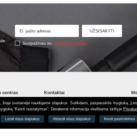
ite
Susipažinau su
Privatumo politika
 centras
Kontaktai
Me
tį, šioje svetainėje naudojame slapukus. Sutikdami, paspauskite mygtuką „Leis
Šv. Stepono g. 27C, Vilnius, Lietuva
Ap
gtuką “Keisti nustatymus”. Detalesnė informacija skelbiama skiltyje
Privatu
+37065605711
Ko
 8188
Leisti visus slapukus
Atmesti visus slapukus
Keisti pasirinkimus
+37060779864
El.
odas 73000
info@aeromix.lt