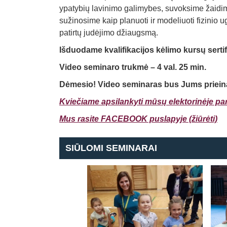
ypatybių lavinimo galimybes, suvoksime žaidim
sužinosime kaip planuoti ir modeliuoti fizinio u
patirtų judėjimo džiaugsmą.
Išduodame kvalifikacijos kėlimo kursų serti
Video seminaro trukmė – 4 val. 25 min.
Dėmesio! Video seminaras bus Jums priei
Kviečiame apsilankyti mūsų elektorinėje par
Mus rasite FACEBOOK puslapyje (žiūrėti)
SIŪLOMI SEMINARAI