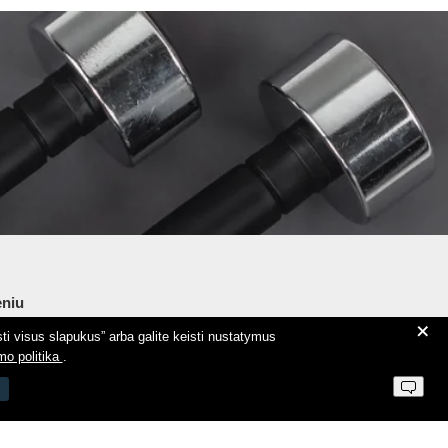
niu
+
ti visus slapukus” arba galite keisti nustatymus
ie Aeromix
mo politika
.
ntaktai
 parduotuvės taisyklės