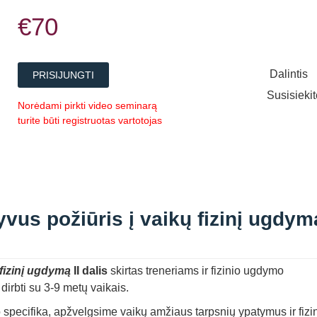
€70
Dalintis
PRISIJUNGTI
Susisieki
Norėdami pirkti video seminarą
turite būti registruotas vartotojas
vus požiūris į vaikų fizinį ugdymą
 fizinį ugdymą
II dalis
skirtas treneriams ir fizinio ugdymo
irbti su 3-9 metų vaikais.
specifika, apžvelgsime vaikų amžiaus tarpsnių ypatymus ir fizi