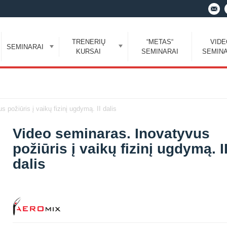
TRENERIŲ
“METAS“
VID
SEMINARAI
KURSAI
SEMINARAI
SEMINA
 požiūris į vaikų fizinį ugdymą. II dalis
Video seminaras. Inovatyvus
požiūris į vaikų fizinį ugdymą. I
dalis