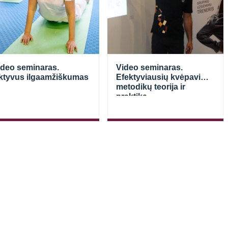
ideo seminaras.
Video seminaras.
ktyvus ilgaamžiškumas
Efektyviausių kvėpavimo
metodikų teorija ir
praktika