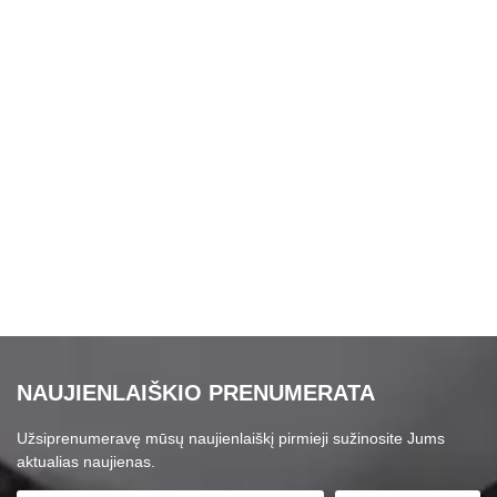
NAUJIENLAIŠKIO PRENUMERATA
Užsiprenumeravę mūsų naujienlaiškį pirmieji sužinosite Jums
aktualias naujienas.