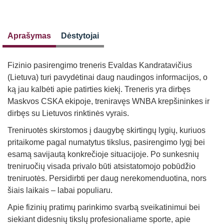
Aprašymas
Dėstytojai
Fizinio pasirengimo treneris Evaldas Kandratavičius
(Lietuva) turi pavydėtinai daug naudingos informacijos, o
ką jau kalbėti apie patirties kiekį. Treneris yra dirbęs
Maskvos CSKA ekipoje, treniravęs WNBA krepšininkes ir
dirbęs su Lietuvos rinktinės vyrais.
Treniruotės skirstomos į daugybę skirtingų lygių, kuriuos
pritaikome pagal numatytus tikslus, pasirengimo lygį bei
esamą savijautą konkrečioje situacijoje. Po sunkesnių
treniruočių visada privalo būti atsistatomojo pobūdžio
treniruotės. Persidirbti per daug nerekomenduotina, nors
šiais laikais – labai populiaru.
Apie fizinių pratimų parinkimo svarbą sveikatinimui bei
siekiant didesnių tikslų profesionaliame sporte, apie