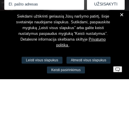
+
Susipažinau su
Privatumo politika
Siekdami užtikrinti geriausią Jūsų naršymo patirtį, šioje
svetainėje naudojame slapukus. Sutikdami, paspauskite
mygtuką „Leisti visus slapukus” arba galite keisti
nustatymus paspaudus mygtuką “Keisti nustatymus”.
Detalesnė informacija skelbiama skiltyje
Privatumo
politika
.
Leisti visus slapukus
Atmesti visus slapukus
VŠĮ Fitneso mokymo centras AEROMIX
Keisti pasirinkimus
Įm. k. 300034190
LT98 7300 0100 8525 8188
Swedbankas, banko kodas 73000
Kontaktai
Šv. Stepono g. 27C, Vilnius, Lietuva
+37065605711