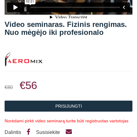
Straipsniai
Sėkmės istorijos
Video seminaras. Fizinis rengimas.
Atsiliepimai
Nuo mėgėjo iki profesionalo
Kontaktai
€56
€80
PRISIJUNGTI
Norėdami pirkti video seminarą turite būti registruotas vartotojas
Dalintis
Susisiekite