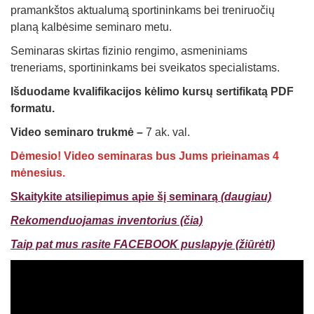
pramankštos aktualumą sportininkams bei treniruočių
planą kalbėsime seminaro metu.
Seminaras skirtas fizinio rengimo, asmeniniams
treneriams, sportininkams bei sveikatos specialistams.
Išduodame kvalifikacijos kėlimo kursų sertifikatą PDF
formatu.
Video seminaro trukmė –
7 ak. val.
Dėmesio! Video seminaras bus Jums prieinamas 4
mėnesius.
Skaitykite atsiliepimus apie šį seminarą
(daugiau)
Rekomenduojamas inventorius (čia)
Taip pat mus rasite FACEBOOK puslapyje (žiūrėti)