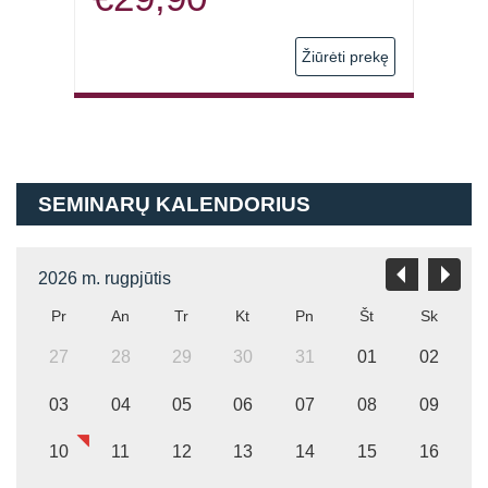
 prekę
Žiūrėti prekę
SEMINARŲ KALENDORIUS
2026 m. rugpjūtis
Pr
An
Tr
Kt
Pn
Št
Sk
27
28
29
30
31
01
02
03
04
05
06
07
08
09
10
11
12
13
14
15
16