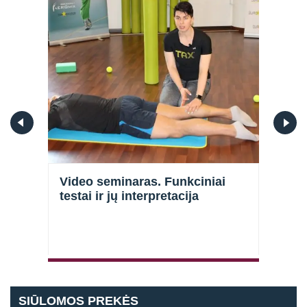
l
Video seminaras. Funkciniai
Vide
testai ir jų interpretacija
galū
stra
Prisijungti
SIŪLOMOS PREKĖS