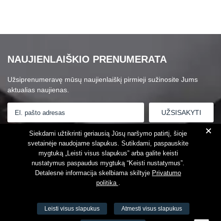
NAUJIENLAIŠKIO PRENUMERATA
Užsiprenumeravę mūsų naujienlaiškį pirmieji sužinosite Jums
aktualias naujienas.
+
Susipažinau su
Privatumo politika
Siekdami užtikrinti geriausią Jūsų naršymo patirtį, šioje
svetainėje naudojame slapukus. Sutikdami, paspauskite
mygtuką „Leisti visus slapukus” arba galite keisti
nustatymus paspaudus mygtuką “Keisti nustatymus”.
Detalesnė informacija skelbiama skiltyje
Privatumo
politika
.
Leisti visus slapukus
Atmesti visus slapukus
VŠĮ Fitneso mokymo centras AEROMIX