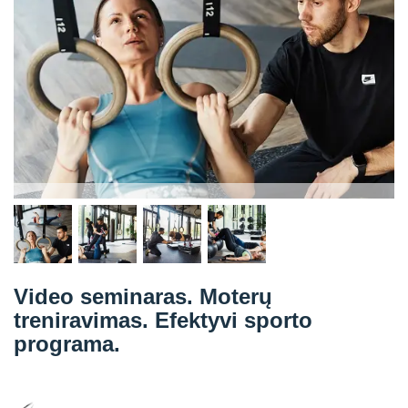
Straipsniai
Sėkmės istorijos
Atsiliepimai
Kontaktai
Video seminaras. Moterų
treniravimas. Efektyvi sporto
programa.