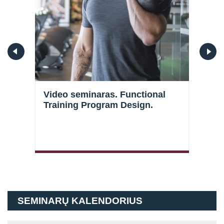
Video seminaras. Functional
Vide
Training Program Design.
tren
dirž
Prisijungti
SEMINARŲ KALENDORIUS
Atsiminti mane