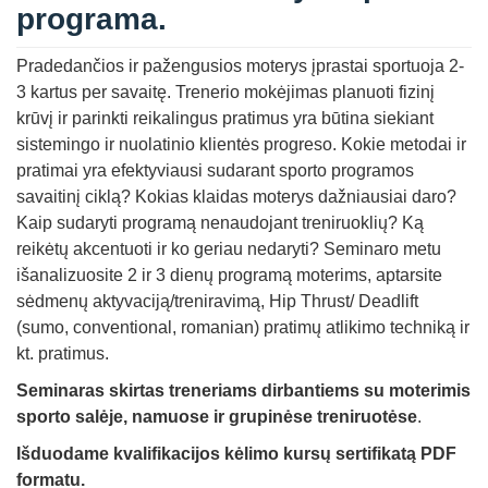
programa.
Pradedančios ir pažengusios moterys įprastai sportuoja 2-
3 kartus per savaitę. Trenerio mokėjimas planuoti fizinį
krūvį ir parinkti reikalingus pratimus yra būtina siekiant
sistemingo ir nuolatinio klientės progreso. Kokie metodai ir
pratimai yra efektyviausi sudarant sporto programos
savaitinį ciklą? Kokias klaidas moterys dažniausiai daro?
Kaip sudaryti programą nenaudojant treniruoklių? Ką
reikėtų akcentuoti ir ko geriau nedaryti? Seminaro metu
išanalizuosite 2 ir 3 dienų programą moterims, aptarsite
sėdmenų aktyvaciją/treniravimą, Hip Thrust/ Deadlift
(sumo, conventional, romanian) pratimų atlikimo techniką ir
kt. pratimus.
Seminaras
skirtas treneriams dirbantiems su moterimis
sporto salėje, namuose ir grupinėse treniruotėse
.
Išduodame kvalifikacijos kėlimo kursų sertifikatą PDF
formatu.