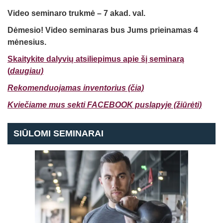
Video seminaro trukmė – 7 akad. val.
Dėmesio! Video seminaras bus Jums prieinamas 4
mėnesius.
Skaitykite dalyvių atsiliepimus apie šį seminarą
(
daugiau)
Rekomenduojamas inventorius (čia)
Kviečiame mus sekti FACEBOOK puslapyje (žiūrėti)
SIŪLOMI SEMINARAI