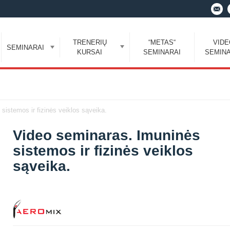
TRENERIŲ
“METAS“
VID
SEMINARAI
KURSAI
SEMINARAI
SEMINA
sistemos ir fizinės veiklos sąveika.
Video seminaras. Imuninės
sistemos ir fizinės veiklos
sąveika.