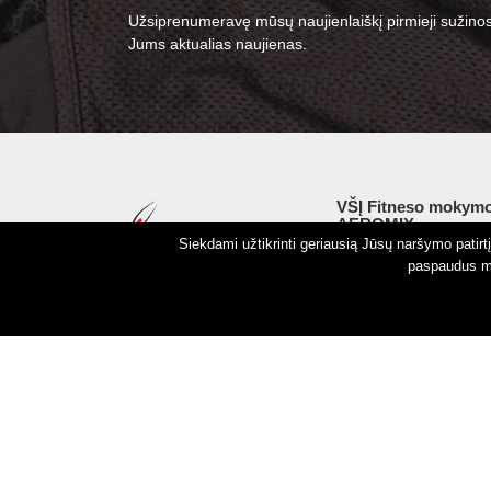
Užsiprenumeravę mūsų naujienlaiškį pirmieji sužinos
Jums aktualias naujienas.
VŠĮ Fitneso mokymo
AEROMIX
Siekdami užtikrinti geriausią Jūsų naršymo patir
Įm. k. 300034190
paspaudus my
LT98 7300 0100 8525
Swedbankas, banko k
Autorinės teisės © 2026 Aeromix.
Privatumo politika