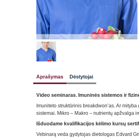
Aprašymas
Dėstytojai
Video seminaras. Imuninės sistemos ir fizin
Imuniteto struktūrinis breakdwon’as. Ar mityba 
sistemai. Mikro – Makro – nutrientų apžvalga i
Išduodame kvalifikacijos kėlimo kursų serti
Vebinarą veda gydytojas dietologas Edvard Gri