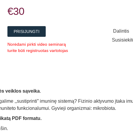
€30
Dalintis
PRISIJUNGTI
Susisieki
Norėdami pirkti video seminarą
turite būti registruotas vartotojas
ės veiklos sąveika
.
galime ,,sustiprinti” imuninę sistemą? Fizinio aktyvumo įtaka im
muniteto funkcionalumui. Gyvieji organizmai: mikrobiota.
fikatą PDF formatu.
šin.