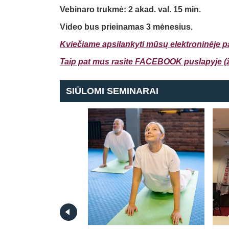
Vebinaro trukmė:
2 akad. val. 15 min.
Video bus prieinamas 3 mėnesius.
Kviečiame apsilankyti mūsų elektroninėje p
Taip pat mus rasite FACEBOOK puslapyje (ži
SIŪLOMI SEMINARAI