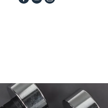
Vebinaras. Struktūriniai
Video seminaras.
mitybos plano sudarymo
Aktyvus ilgaamžiškum
ypatumai, įvertinant
individualius kliento
poreikius. E.Grišin