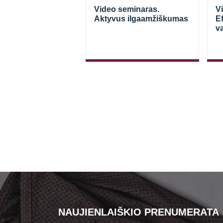
as. Struktūriniai
Video seminaras.
V
s plano sudarymo
Aktyvus ilgaamžiškumas
E
i, įvertinant
v
ualius kliento
us. E.Grišin
NAUJIENLAIŠKIO PRENUMERATA