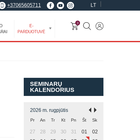
+37065605711
LT
0
EO
E-
RAI
PARDUOTUVĖ
SEMINARŲ
KALENDORIUS
2026 m. rugpjūtis
Pr
An
Tr
Kt
Pn
Št
Sk
27
28
29
30
31
01
02