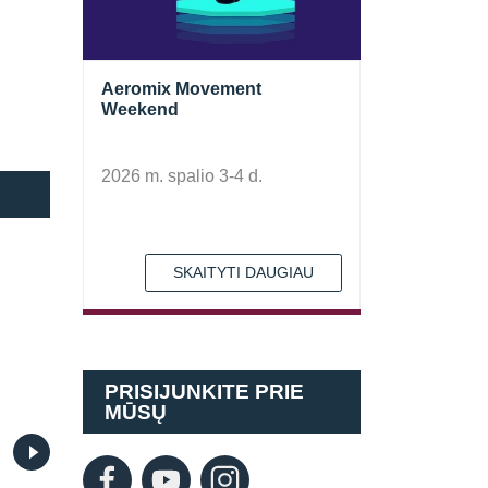
Aeromix Movement
Weekend
2026 m. spalio 3-4 d.
SKAITYTI DAUGIAU
Pamiršote slaptažodį
PRISIJUNKITE PRIE
MŪSŲ
Jungiatės pirmą kartą?
Registruotis