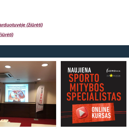
arduotuvėje (ž
iūrėti)
ūrėti)
Prisijungti
Atsiminti mane