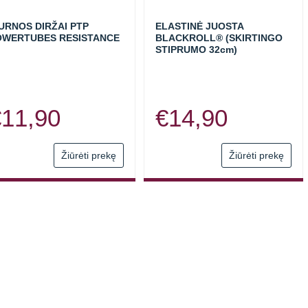
URNOS DIRŽAI PTP
ELASTINĖ JUOSTA
OWERTUBES RESISTANCE
BLACKROLL® (SKIRTINGO
STIPRUMO 32cm)
€
11,90
€
14,90
Žiūrėti prekę
Žiūrėti prekę