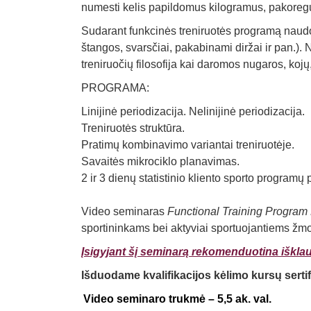
numesti kelis papildomus kilogramus, pakoreguo
Sudarant funkcinės treniruotės programą naudo
štangos, svarsčiai, pakabinami diržai ir pan.)
treniruočių filosofija kai daromos nugaros, kojų
PROGRAMA:
Linijinė periodizacija. Nelinijinė periodizacija.
Treniruotės struktūra.
Pratimų kombinavimo variantai treniruotėje.
Savaitės mikrociklo planavimas.
2 ir 3 dienų statistinio kliento sporto programų 
Video seminaras
Functional Training Program
sportininkams bei aktyviai sportuojantiems ž
Įsigyjant šį seminarą rekomenduotina iškl
Išduodame kvalifikacijos kėlimo kursų serti
Video seminaro trukmė – 5,5 ak. val.