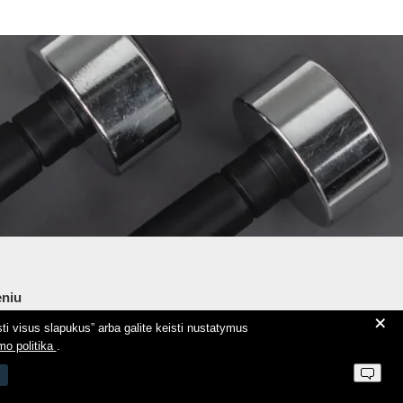
niu
+
ti visus slapukus” arba galite keisti nustatymus
ie Aeromix
mo politika
.
ntaktai
 parduotuvės taisyklės