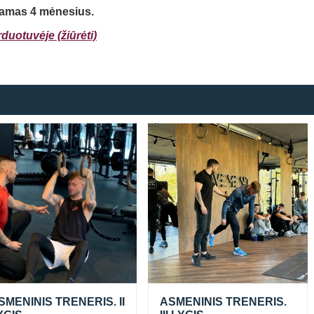
namas 4 mėnesius.
duotuvėje (žiūrėti)
Prisijungti
Atsiminti mane
SMENINIS TRENERIS. II
ASMENINIS TRENERIS.