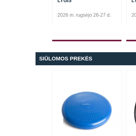
nis treniravimas
LYGIS
L
abinamais diržais
ų kalba).
2026 m. rugsėjo 26-27 d.
20
SIŪLOMOS PREKĖS