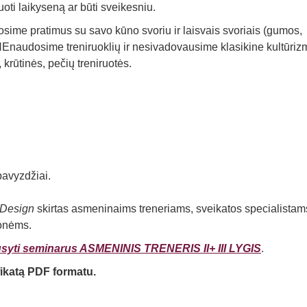
ti laikyseną ar būti sveikesniu.
sime pratimus su savo kūno svoriu ir laisvais svoriais (gumos,
. NEnaudosime treniruoklių ir nesivadovausime klasikine kultūriz
, krūtinės, pečių treniruotės.
pavyzdžiai.
 Design
skirtas asmeninaims treneriams, sveikatos specialistam
monėms.
ausyti seminarus ASMENINIS TRENERIS II+ III LYGIS
.
fikatą PDF formatu.