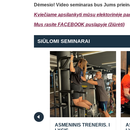
Dėmesio! Video seminaras bus Jums priei
Kviečiame apsilankyti mūsų elektorinėje par
Mus rasite FACEBOOK pusla
p
yje (žiūrėti)
SIŪLOMI SEMINARAI
seminaras.
ASMENINIS TRENERIS. I
A