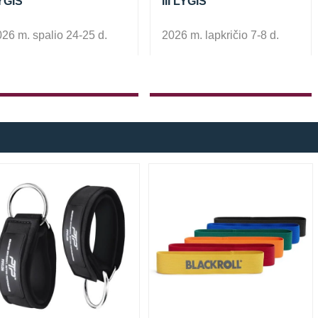
YGIS
III LYGIS
26 m. spalio 24-25 d.
2026 m. lapkričio 7-8 d.