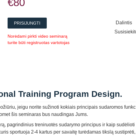
€80
Dalintis
PRISIJUNGTI
Susisieki
Norėdami pirkti video seminarą
turite būti registruotas vartotojas
onal Training Program Design.
ožiūriu, jeigu norite sužinoti kokiais principais sudaromos funkc
 tuomet šis seminaras bus naudingas Jums.
ą, pagrindinius treniruotės sudarymo principus ir kaip sudėlioti
 kuris sportuoja 2-4 kartus per savaitę turėdamas tikslą sustiprėti,