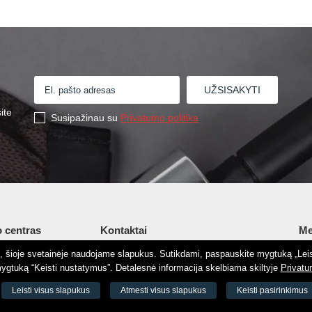
ite
Susipažinau su
Privatumo politika
 centras
Kontaktai
Me
tį, šioje svetainėje naudojame slapukus. Sutikdami, paspauskite mygtuką „Leis
Šv. Stepono g. 27C, Vilnius, Lietuva
Ap
gtuką “Keisti nustatymus”. Detalesnė informacija skelbiama skiltyje
Privatu
+37065605711
Ko
 8188
Leisti visus slapukus
Atmesti visus slapukus
Keisti pasirinkimus
+37060779864
El.
odas 73000