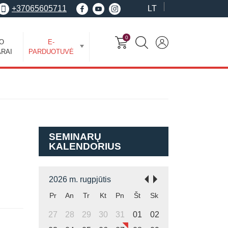
+37065605711
LT
0
EO
E-
RAI
PARDUOTUVĖ
SEMINARŲ
KALENDORIUS
2026 m. rugpjūtis
Pr
An
Tr
Kt
Pn
Št
Sk
27
28
29
30
31
01
02