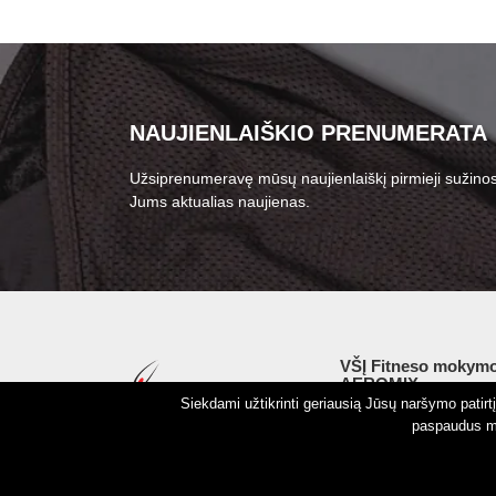
NAUJIENLAIŠKIO PRENUMERATA
Užsiprenumeravę mūsų naujienlaiškį pirmieji sužinos
Jums aktualias naujienas.
VŠĮ Fitneso mokymo
AEROMIX
Siekdami užtikrinti geriausią Jūsų naršymo patir
Įm. k. 300034190
paspaudus my
LT98 7300 0100 8525
Swedbankas, banko k