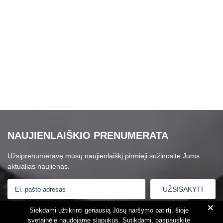
NAUJIENLAIŠKIO PRENUMERATA
Užsiprenumeravę mūsų naujienlaiškį pirmieji sužinosite Jums
aktualias naujienas.
+
Susipažinau su
Privatumo politika
Siekdami užtikrinti geriausią Jūsų naršymo patirtį, šioje
svetainėje naudojame slapukus. Sutikdami, paspauskite