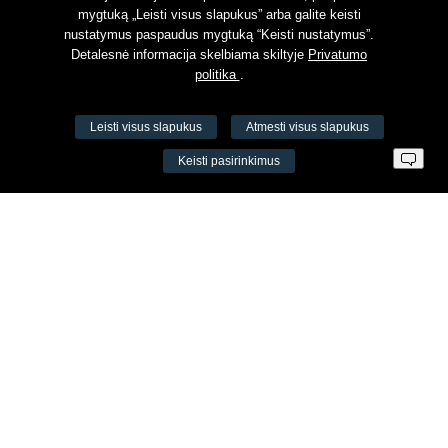
mygtuką „Leisti visus slapukus” arba galite keisti
nustatymus paspaudus mygtuką “Keisti nustatymus”.
Detalesnė informacija skelbiama skiltyje
Privatumo
politika
.
Leisti visus slapukus
Atmesti visus slapukus
VŠĮ Fitneso mokymo centras AEROMIX
Keisti pasirinkimus
Įm. k. 300034190
LT98 7300 0100 8525 8188
Swedbankas, banko kodas 73000
Kontaktai
Šv. Stepono g. 27C, Vilnius, Lietuva
+37065605711
+37060779864
info@aeromix.lt