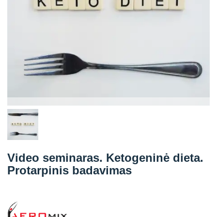
Straipsniai
Sėkmės istorijos
Atsiliepimai
Kontaktai
Video seminaras. Ketogeninė dieta.
Protarpinis badavimas