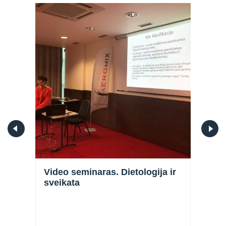
Video seminaras. Dietologija ir
Vide
s
sveikata
spor
spor