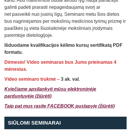
karto. Abu maitinimosi būdai atrodo lyg nauja panacėja
galinti padėti prarasti nepageidaujamą svorį ar
net pasveikti nuo įvairių ligų. Seminaro metu šios dietos
bus nagrinėjamos per mokslinių medicinos tyrimų prizmę ir
paaiškės jų vieta šiuolaikinėje moksliniais įrodymais
paremtoje dietologijoje.
Išduodame kvalifikacijos kėlimo kursų sertifikatą PDF
formatu.
Dėmesio! Video seminaras bus Jums prieinamas 4
mėnesius.
Video seminaro trukmė –
3 ak. val.
Kviečiame apsilankyti mūsų elektroninėje
parduotuvėje (ž
iūrėti)
Taip pat mus rasite FACEBOOK puslapyje (žiūrėti)
SIŪLOMI SEMINARAI