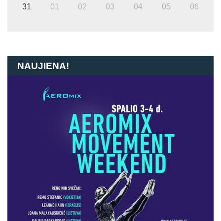
31
01
02
03
04
05
06
NAUJIENA!