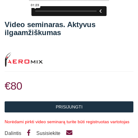
Straipsniai
Sėkmės istorijos
Video seminaras. Aktyvus
Atsiliepimai
ilgaamžiškumas
Kontaktai
€80
PRISIJUNGTI
Norėdami pirkti video seminarą turite būti registruotas vartotojas
Dalintis
Susisiekite