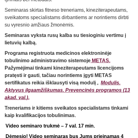
Seminaras skirtas fitneso treneriams, kineziterapeutams,
sveikatoms specialistams dirbantiems ar norintiems dirbti
su vyresnio amžiaus žmonėmis.
Seminaras vyksta rusų kalba su tiesioginiu vertimu į
lietuvių kalbą.
Programa registruota medicinos elektroninėje
tobulinimo administravimo sistemoje
METAS.
Pažymėjimai tinkami kineziterapeutams licencijoms
pratęsti ir gauti
,
tačiau norintiems įgyti METAS
sertifikatus reikia išklausyti visą modulį
„
Modulis.
Aktyvus ilgaamžiškumas. Prevencinės programos
(13
akad. val.)
„
Treneriams ir kitiems sveikatos specialistams tinkami
kaip kvalifikacijos tobulinimas.
Video seminaro trukmė – 7 val. 17 min.
Dėmesio! Video seminaras bus Jums prieinamas 4