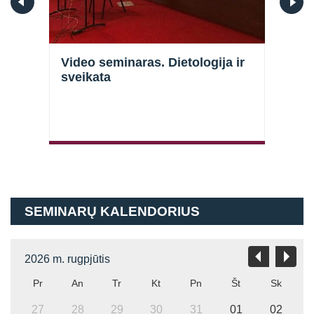
i
Video seminaras. Dietologija ir
Vide
sveikata
pagr
Prisijungti
SEMINARŲ KALENDORIUS
Atsiminti mane
2026 m. rugpjūtis
Pr
An
Tr
Kt
Pn
Št
Sk
27
28
29
30
31
01
02