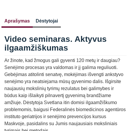
Aprašymas
Dėstytojai
Video seminaras. Aktyvus
ilgaamžiškumas
Ar žinote, kad žmogus gali gyventi 120 metų ir daugiau?
Senėjimo procesas yra valdomas ir jį galima reguliuoti.
Gebėjimas atitolinti senatvę, mokėjimas išvengti ankstyvo
senėjimo yra neatsiejama mūsų gyvenimo dalis. Išgirsite
naujausių mokslinių tyrimų rezulatus bei galimybes ir
būdus kaip išlaikyti pilnavertį gyvenimą brandžiame
amžiuje. Dėstytoja Svetlana itin domisi ilgaamžiškumo
problemomis, baigusi Federalinės biomedicinos agentūros
instituto geriatrijos ir senėjimo prevencijos kursus
Maskvoje, pasidalins su Jumis naujausiais moksliniais
tyrimais bei metodais.