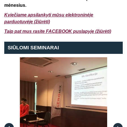
mėnesius.
Kviečiame apsilankyti mūsų elektroninėje
parduotuvėje (ž
iūrėti)
Taip pat mus rasite FACEBOOK puslapyje (žiūrėti)
SIŪLOMI SEMINARAI