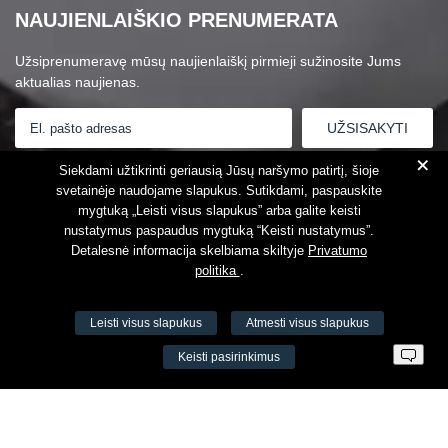
NAUJIENLAIŠKIO PRENUMERATA
Užsiprenumeravę mūsų naujienlaiškį pirmieji sužinosite Jums
aktualias naujienas.
+
Susipažinau su
Privatumo politika
Siekdami užtikrinti geriausią Jūsų naršymo patirtį, šioje
svetainėje naudojame slapukus. Sutikdami, paspauskite
mygtuką „Leisti visus slapukus” arba galite keisti
nustatymus paspaudus mygtuką “Keisti nustatymus”.
Detalesnė informacija skelbiama skiltyje
Privatumo
politika
.
Leisti visus slapukus
Atmesti visus slapukus
VŠĮ Fitneso mokymo centras AEROMIX
Keisti pasirinkimus
Įm. k. 300034190
LT98 7300 0100 8525 8188
Swedbankas, banko kodas 73000