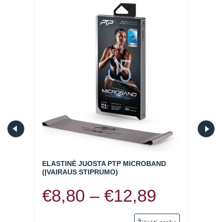
KAS
ELASTINĖ JUOSTA PTP MICROBAND
ELAS
(ĮVAIRAUS STIPRUMO)
ELIT
Price
€
8,80
–
€
12,89
€
1
range: