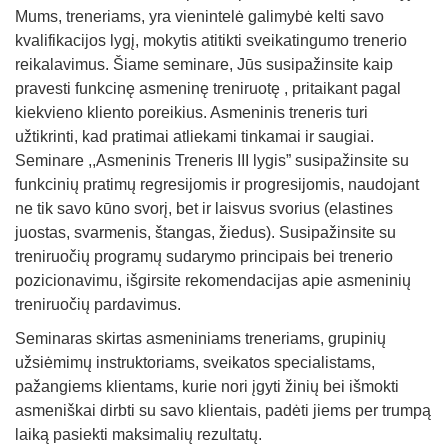
Mums, treneriams, yra vienintelė galimybė kelti savo
kvalifikacijos lygį, mokytis atitikti sveikatingumo trenerio
reikalavimus. Šiame seminare, Jūs susipažinsite kaip
pravesti funkcinę asmeninę treniruotę , pritaikant pagal
kiekvieno kliento poreikius. Asmeninis treneris turi
užtikrinti, kad pratimai atliekami tinkamai ir saugiai.
Seminare ,,Asmeninis Treneris III lygis” susipažinsite su
funkcinių pratimų regresijomis ir progresijomis, naudojant
ne tik savo kūno svorį, bet ir laisvus svorius (elastines
juostas, svarmenis, štangas, žiedus). Susipažinsite su
treniruočių programų sudarymo principais bei trenerio
pozicionavimu, išgirsite rekomendacijas apie asmeninių
treniruočių pardavimus.
Seminaras skirtas asmeniniams treneriams, grupinių
užsiėmimų instruktoriams, sveikatos specialistams,
pažangiems klientams, kurie nori įgyti žinių bei išmokti
asmeniškai dirbti su savo klientais, padėti jiems per trumpą
laiką pasiekti maksimalių rezultatų.