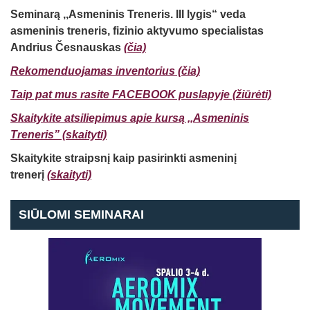
Seminarą ,,Asmeninis Treneris. III lygis“ veda
asmeninis treneris, fizinio aktyvumo specialistas
Andrius Česnauskas
(čia)
Rekomenduojamas inventorius (čia)
Taip pat mus rasite FACEBOOK puslapyje (žiūrėti)
Skaitykite atsiliepimus apie kursą ,,Asmeninis
Treneris” (skaityti)
Skaitykite straipsnį kaip pasirinkti asmeninį
trenerį
(skaityti)
SIŪLOMI SEMINARAI