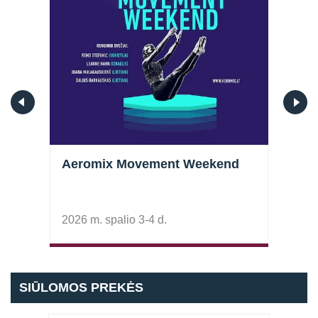
plano
Aeromix Movement Weekend
Vide
Trai
2026 m. spalio 3-4 d.
SIŪLOMOS PREKĖS