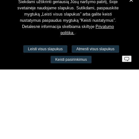
+
Susipažinau su
Privatumo politika
Siekdami užtikrinti geriausią Jūsų naršymo patirtį, šioje
svetainėje naudojame slapukus. Sutikdami, paspauskite
mygtuką „Leisti visus slapukus” arba galite keisti
nustatymus paspaudus mygtuką “Keisti nustatymus”.
Detalesnė informacija skelbiama skiltyje
Privatumo
politika
.
Leisti visus slapukus
Atmesti visus slapukus
VŠĮ Fitneso mokymo centras AEROMIX
Keisti pasirinkimus
Įm. k. 300034190
LT98 7300 0100 8525 8188
Swedbankas, banko kodas 73000
Kontaktai
Šv. Stepono g. 27C, Vilnius, Lietuva
+37065605711
+37060779864
info@aeromix.lt