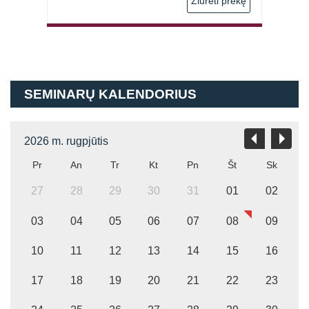
 prekę
Žiūrėti prekę
€8,80
through
SEMINARŲ KALENDORIUS
€12,89
2026 m. rugpjūtis
Pr
An
Tr
Kt
Pn
Št
Sk
27
28
29
30
31
01
02
03
04
05
06
07
08
09
10
11
12
13
14
15
16
17
18
19
20
21
22
23