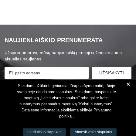
NAUJIENLAIŠKIO PRENUMERATA
Užsiprenumeravę mūsų naujienlaiškį pirmieji sužinosite Jums
aktualias naujienas.
+
Susipažinau su
Privatumo politika
Siekdami užtikrinti geriausią Jūsų naršymo patirtį, šioje
svetainėje naudojame slapukus. Sutikdami, paspauskite
mygtuką „Leisti visus slapukus” arba galite keisti
nustatymus paspaudus mygtuką “Keisti nustatymus”.
Detalesnė informacija skelbiama skiltyje
Privatumo
politika
.
Leisti visus slapukus
Atmesti visus slapukus
VŠĮ Fitneso mokymo centras AEROMIX