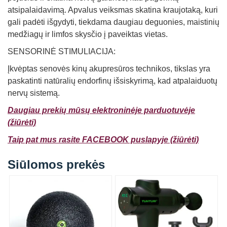
atsipalaidavimą. Apvalus veiksmas skatina kraujotaką, kuri
gali padėti išgydyti, tiekdama daugiau deguonies, maistinių
medžiagų ir limfos skysčio į paveiktas vietas.
SENSORINĖ STIMULIACIJA:
Įkvėptas senovės kinų akupresūros technikos, tikslas yra
paskatinti natūralių endorfinų išsiskyrimą, kad atpalaiduotų
nervų sistemą.
Daugiau prekių mūsų elektroninėje parduotuvėje
(žiūrėti)
Taip pat mus rasite FACEBOOK puslapyje (žiūrėti)
Siūlomos prekės