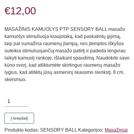
€
12,00
MASAŽINIS KAMUOLYS PTP SENSORY BALL masažo
kamuolys stimuliuoja kraujotaką, kad paskatintų gijimą,
taip pat sumažina raumenų įtampą, nes įtemptos iškyšos
suteikia stimuliuojančią masažo patirtį ir padeda lengviau
laikyti kamuolį rankoje, išlaikant spaudimą. Naudokite savo
kūno svorį, kad atliktumėte skirtingus raumenų masažo
lygius, kad atitiktų jūsų asmeninį skausmo slenkstį. 8 cm.
skersmuo.
produkto
kiekis:
MASAŽINIS
Į krepšelį
KAMUOLYS
PTP
Produkto kodas:
SENSORY BALL
Kategorijos:
Masažiniai