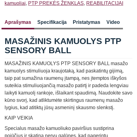
SENSORY
kamuoliai
,
PTP PREKĖS ŽENKLAS
,
REABILITACIJAI
BALL
Aprašymas
Specifikacija
Pristatymas
Video
MASAŽINIS KAMUOLYS PTP
SENSORY BALL
MASAŽINIS KAMUOLYS PTP SENSORY BALL masažo
kamuolys stimuliuoja kraujotaką, kad paskatintų gijimą,
taip pat sumažina raumenų įtampą, nes įtemptos iškyšos
suteikia stimuliuojančią masažo patirtį ir padeda lengviau
laikyti kamuolį rankoje, išlaikant spaudimą. Naudokite savo
kūno svorį, kad atliktumėte skirtingus raumenų masažo
lygius, kad atitiktų jūsų asmeninį skausmo slenkstį.
KAIP VEIKIA
Specialus masažo kamuoliuko paviršius sustiprina
pojūčius ir skatina nervų galūnes, kad pagerintų