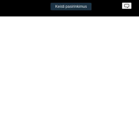
Keisti pasirinkimus
Įm. k. 300034190
LT98 7300 0100 8525 8188
Swedbankas, banko kodas 73000
Kontaktai
Šv. Stepono g. 27C, Vilnius, Lietuva
+37065605711
+37060779864
info@aeromix.lt
Meniu
Apie Aeromix
Kontaktai