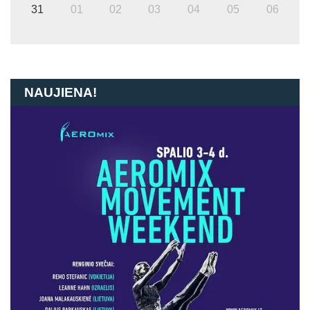
31
01
02
03
04
05
06
NAUJIENA!