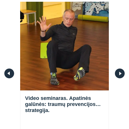
Prisijungti
Video seminaras. Apatinės
Vide
galūnės: traumų prevencijos
tikr
strategija.
imun