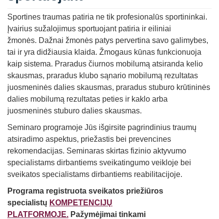
Sportines traumas patiria ne tik profesionalūs sportininkai.
Įvairius sužalojimus sportuojant patiria ir eiliniai
žmonės.
Dažnai žmonės patys pervertina savo galimybes,
tai ir yra didžiausia klaida. Žmogaus kūnas funkcionuoja
kaip sistema. Praradus čiurnos mobilumą atsiranda kelio
skausmas, praradus klubo sąnario mobilumą rezultatas
juosmeninės dalies skausmas, praradus stuburo krūtininės
dalies mobilumą rezultatas peties ir kaklo arba
juosmeninės stuburo dalies skausmas.
Seminaro programoje Jūs išgirsite pagrindinius traumų
atsiradimo aspektus, priežastis bei prevencines
rekomendacijas. Seminaras skirtas fizinio aktyvumo
specialistams dirbantiems sveikatingumo veikloje bei
sveikatos specialistams dirbantiems reabilitacijoje.
Programa registruota
sveikatos priežiūros
specialistų
KOMPETENCIJŲ
PLATFORMOJE.
Pažymėjimai tinkami