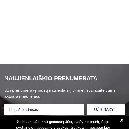
NAUJIENLAIŠKIO PRENUMERATA
Užsiprenumeravę mūsų naujienlaiškį pirmieji sužinosite Jums
aktualias naujienas.
+
Susipažinau su
Privatumo politika
Siekdami užtikrinti geriausią Jūsų naršymo patirtį, šioje
svetainėje naudojame slapukus. Sutikdami, paspauskite