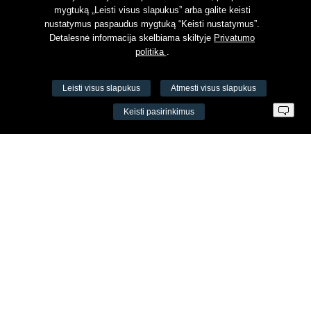
mygtuką „Leisti visus slapukus” arba galite keisti
nustatymus paspaudus mygtuką “Keisti nustatymus”.
Detalesnė informacija skelbiama skiltyje
Privatumo
politika
.
Leisti visus slapukus
Atmesti visus slapukus
VŠĮ Fitneso mokymo centras AEROMIX
Keisti pasirinkimus
Įm. k. 300034190
LT98 7300 0100 8525 8188
Swedbankas, banko kodas 73000
Kontaktai
Šv. Stepono g. 27C, Vilnius, Lietuva
+37065605711
+37060779864
info@aeromix.lt