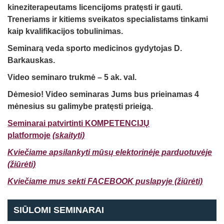
kineziterapeutams licencijoms pratęsti ir gauti.
Treneriams ir kitiems sveikatos specialistams tinkami
kaip kvalifikacijos tobulinimas.
Seminarą veda sporto medicinos gydytojas D.
Barkauskas.
Video seminaro trukmė – 5 ak. val.
Dėmesio! Video seminaras Jums bus prieinamas 4
mėnesius
su galimybe pratęsti
prieigą.
Seminarai patvirtinti KOMPETENCIJŲ
platformoje
(skaityti)
Kviečiame apsilankyti mūsų elektorinėje parduotuvėje
(žiūrėti)
Kviečiame mus sekti FACEBOOK puslapyje (žiūrėti)
SIŪLOMI SEMINARAI