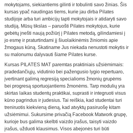
mokytojams, siekiantiems gilinti ir tobulinti savo žinias. Šis
kursas ypač naudingas tiems, kurie jau dirba Pilates
studijoje arba turi ambicijų tapti mokytojais ir atidaryti savo
studiją. Mūsų tikslas – paruošti Pilates mokytojus, kurie
gebėtų įnešti naują požiūrį į Pilates metodą, gilindamiesi į
jo esmę ir praturtindami jį šiuolaikinėmis žiniomis apie
žmogaus kūną. Skatiname Jus niekada nenustoti mokytis ir
su malonumu dalyvauti šiame Pilates kurse.
Kursas PILATES MAT paremtas praktiniais užsiėmimais:
pradedančiųjų, vidutinio bei pažengusio lygio repertuaro,
įvertinant galimą regresiją specialioms žmonių grupėms
bei progresą sportuojantiems žmonėms. Tarp modulių yra
skirtas laikas studentų praktikai, suprasti ir integruoti visus
kūno pagrindus ir judesius. Tai reiškia, kad studentai turi
treniruotis kiekvieną dieną, kad atvyktų pasiruošę kitam
užsiėmimui. Sukursime privačią Facebook Matwork grupę,
kurioje bus galima skelbti vaizdo įrašus, taisyti vaizdo
įrašus, užduoti klausimus. Visos abejonės turi būti