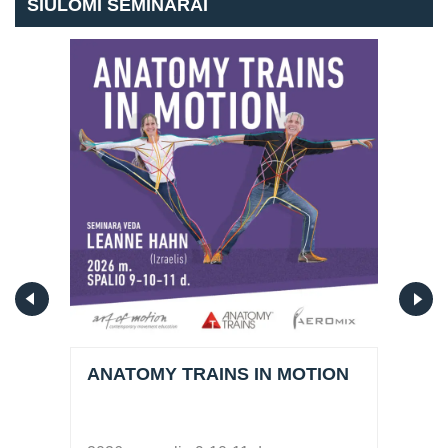
SIŪLOMI SEMINARAI
MER
ANATOMY TRAINS IN MOTION
FAM
Reb