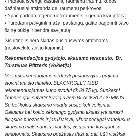
• Padeda išvengti kasdienių raumenų traumų, kurios
dažniausiai atsiranda dėl raumenų perkrovos
• Ypač padeda regeneruoti raumenis ir gerina kraujotaką
• Turėdami palyginti mažai pastangų, galite pagerinti savo
fizinę būklę ir bendrą savijautą
Šis ritinėlis nėra skirtas pusiausvyros pratimams
(nestovėkite ant jo kojomis).
Rekomendacijos gydytojo, skausmo terapeuto,
Dr.
Torstenas Pfitzeris (Vokietija)
Mes rekomenduojame nedaryti pusiausvyros pratimų
stovint ant šio ritinėlio.
BLACKROLL® MED
rekomenduojamas kūno svoriui tik iki 75 kg. Sunkesni
žmonės gali sutvirtinti volą dviem BLACKROLL® MINIS.
Su bet kokiu skausmu visada susiję keli veiksniai.
Galutinis bet kokio sėkmingo gydymo tikslas yra surasti
tikrąsias priežastis ir jas ištaisyti, užuot per ilgai vartojusius
skausmą malšinančius vaistus, visų pirma kovojant su
simptomais. Skausmo priežastis dažnai gali būti visiškai