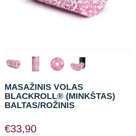
Straipsniai
Sėkmės istorijos
Atsiliepimai
Kontaktai
MASAŽINIS VOLAS
BLACKROLL® (MINKŠTAS)
BALTAS/ROŽINIS
€
33,90