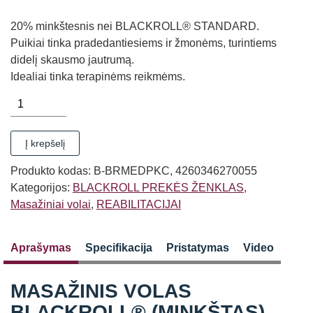
20% minkštesnis nei BLACKROLL® STANDARD.
Puikiai tinka pradedantiesiems ir žmonėms, turintiems
didelį skausmo jautrumą.
Idealiai tinka terapinėms reikmėms.
produkto
kiekis:
MASAŽINIS
Į krepšelį
VOLAS
BLACKROLL®
Produkto kodas:
B-BRMEDPKC, 4260346270055
(MINKŠTAS)
Kategorijos:
BLACKROLL PREKĖS ŽENKLAS
,
BALTAS/ROŽINIS
Masažiniai volai
,
REABILITACIJAI
Aprašymas
Specifikacija
Pristatymas
Video
MASAŽINIS VOLAS
BLACKROLL® (MINKŠTAS)