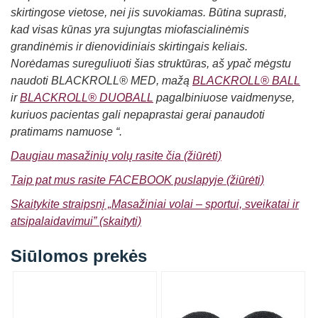
skirtingose vietose, nei jis suvokiamas. Būtina suprasti,
kad visas kūnas yra sujungtas miofascialinėmis
grandinėmis ir dienovidiniais skirtingais keliais.
Norėdamas sureguliuoti šias struktūras, aš ypač mėgstu
naudoti BLACKROLL® MED, mažą
BLACKROLL® BALL
ir
BLACKROLL® DUOBALL
pagalbiniuose vaidmenyse,
kuriuos pacientas gali nepaprastai gerai panaudoti
pratimams namuose “.
Daugiau masažinių volų rasite čia (žiūrėti)
Taip pat mus rasite FACEBOOK puslapyje (žiūrėti)
Skaitykite straipsnį „Masažiniai volai – sportui, sveikatai ir
atsipalaidavimui” (skaityti)
Siūlomos prekės