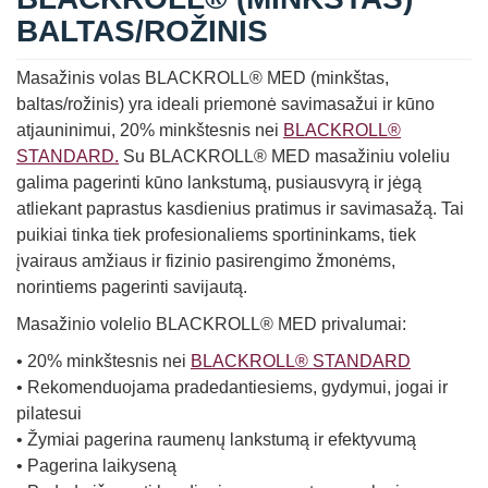
BALTAS/ROŽINIS
Masažinis volas BLACKROLL® MED (minkštas,
baltas/rožinis) yra ideali priemonė savimasažui ir kūno
atjauninimui, 20% minkštesnis nei
BLACKROLL®
STANDARD.
Su BLACKROLL® MED masažiniu voleliu
galima pagerinti kūno lankstumą, pusiausvyrą ir jėgą
atliekant paprastus kasdienius pratimus ir savimasažą. Tai
puikiai tinka tiek profesionaliems sportininkams, tiek
įvairaus amžiaus ir fizinio pasirengimo žmonėms,
norintiems pagerinti savijautą.
Masažinio volelio BLACKROLL® MED privalumai:
• 20% minkštesnis nei
BLACKROLL® STANDARD
• Rekomenduojama pradedantiesiems, gydymui, jogai ir
pilatesui
• Žymiai pagerina raumenų lankstumą ir efektyvumą
• Pagerina laikyseną