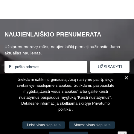
NAUJIENLAIŠKIO PRENUMERATA
Užsiprenumeravę mūsų naujienlaiškį pirmieji sužinosite Jums
aktualias naujienas.
+
Susipažinau su
Privatumo politika
Siekdami užtikrinti geriausią Jūsų naršymo patirtį, šioje
svetainėje naudojame slapukus. Sutikdami, paspauskite
mygtuką „Leisti visus slapukus” arba galite keisti
nustatymus paspaudus mygtuką “Keisti nustatymus”.
Detalesnė informacija skelbiama skiltyje
Privatumo
politika
.
Leisti visus slapukus
Atmesti visus slapukus
VŠĮ Fitneso mokymo centras AEROMIX