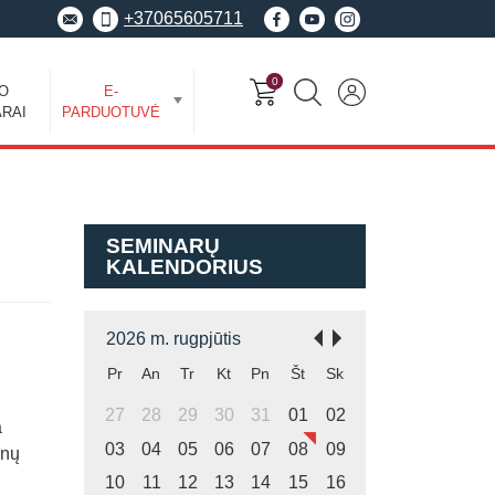
+37065605711
0
EO
E-
RAI
PARDUOTUVĖ
SEMINARŲ
KALENDORIUS
2026 m. rugpjūtis
Pr
An
Tr
Kt
Pn
Št
Sk
27
28
29
30
31
01
02
a
03
04
05
06
07
08
09
enų
10
11
12
13
14
15
16