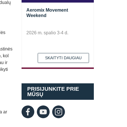
idualų
Aeromix Movement
Weekend
lės
2026 m. spalio 3-4 d.
stinės
, kol
SKAITYTI DAUGIAU
u ir
ikyti
PRISIJUNKITE PRIE
MŪSŲ
a ar