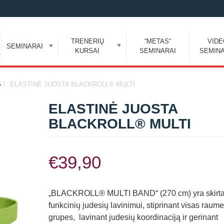
TRENERIŲ
“METAS“
VID
SEMINARAI
KURSAI
SEMINARAI
SEMINA
S
ELASTINĖ JUOSTA BLACKROLL® MULTI
ELASTINĖ JUOSTA
BLACKROLL® MULTI
€
39,90
„BLACKROLL® MULTI BAND“ (270 cm) yra skirt
funkcinių judesių lavinimui, stiprinant visas raum
grupes, lavinant judesių koordinaciją ir gerinant