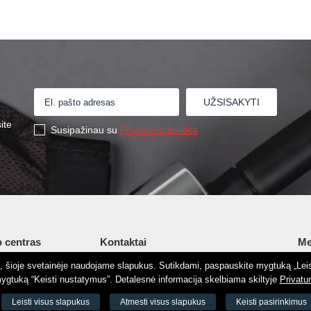
ite
Susipažinau su
Privatumo politika
 centras
Kontaktai
Me
tį, šioje svetainėje naudojame slapukus. Sutikdami, paspauskite mygtuką „Leis
Šv. Stepono g. 27C, Vilnius, Lietuva
Ap
gtuką “Keisti nustatymus”. Detalesnė informacija skelbiama skiltyje
Privatu
+37065605711
Ko
 8188
Leisti visus slapukus
Atmesti visus slapukus
Keisti pasirinkimus