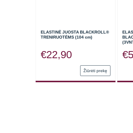
ELASTINĖ JUOSTA BLACKROLL®
ELAS
TRENIRUOTĖMS (104 cm)
BLAC
(3VN
€
22,90
€
This
Žiūrėti prekę
product
has
multiple
variants.
The
options
may
be
chosen