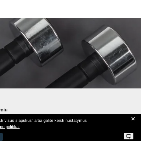
on
the
product
page
niu
+
ti visus slapukus” arba galite keisti nustatymus
ie Aeromix
mo politika
.
ntaktai