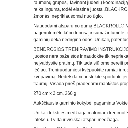
raumenų grupes, lavinant judesių koordinaciją i
reikalingumą, todėl elastinė juosta „BLACKR
žmonės, nepriklausomai nuo ūgio.
Naudodami atsparumo gumą BLACKROLL® MULTI
pagerintumėte kūno tonusą ir sumažintumėte traum
gaminių dėka nedirgina odos. Unikali, patentuot
BENDROSIOS TRENIRAVIMO INSTRUKCIJOS: Prie
juostos nėra pažeistos ir naudokite tik neprie
neįvaldysite pratimų. Tik tada siūlome pereiti p
lėčiau.
Treniruodamiesi kvėpuokite ramiai ir reg
kvėpavimą. Nedelsdami nustokite sportuoti, jei 
traumų. Visada prieš pradėdami mankštos progr
270 cm x 3 cm, 260 g
Aukščiausia gaminio kokybė, pagaminta Vokiet
Unikali tekstilės medžiaga maloniam treniruot
lateksu. Tvirta ir visiškai atspari medžiaga.