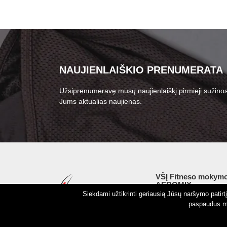
on
the
product
page
NAUJIENLAIŠKIO PRENUMERATA
Užsiprenumeravę mūsų naujienlaiškį pirmieji sužinos
Jums aktualias naujienas.
VŠĮ Fitneso mokymo
AEROMIX
Siekdami užtikrinti geriausią Jūsų naršymo patir
Įm. k. 300034190
paspaudus my
LT98 7300 0100 8525