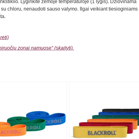
kštiklio. Lyginkite žemoje temperatūroje (1 lygis). Džiovinama
 su chloru, nenaudoti sauso valymo. Ilgai veikiant tiesioginiams
ta.
rėti)
eniruočių zonai namuose“ (skaityti).