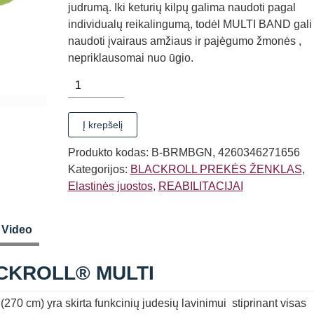
judrumą. Iki keturių kilpų galima naudoti pagal
individualų reikalingumą, todėl MULTI BAND gali
naudoti įvairaus amžiaus ir pajėgumo žmonės ,
nepriklausomai nuo ūgio.
produkto
kiekis:
ELASTINĖ
Į krepšelį
JUOSTA
BLACKROLL®
Produkto kodas:
B-BRMBGN, 4260346271656
MULTI
Kategorijos:
BLACKROLL PREKĖS ŽENKLAS
,
Elastinės juostos
,
REABILITACIJAI
Video
CKROLL® MULTI
 cm) yra skirta funkcinių judesių lavinimui stiprinant visas