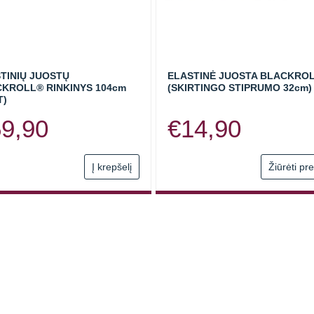
TINIŲ JUOSTŲ
ELASTINĖ JUOSTA BLACKRO
KROLL® RINKINYS 104cm
(SKIRTINGO STIPRUMO 32cm)
T)
59,90
€
14,90
Į krepšelį
Žiūrėti pr