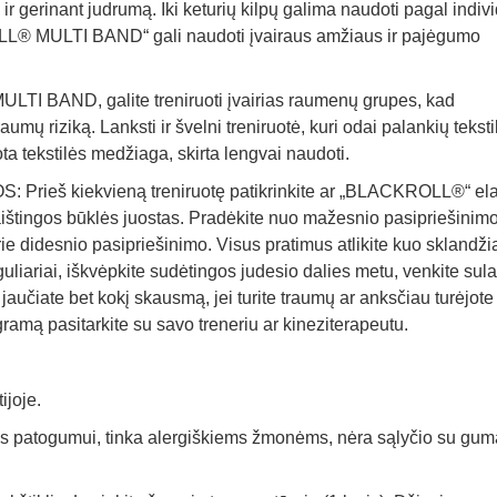
r gerinant judrumą. Iki keturių kilpų galima naudoti pagal indiv
OLL® MULTI BAND“ gali naudoti įvairaus amžiaus ir pajėgumo
 BAND, galite treniruoti įvairias raumenų grupes, kad
ų riziką. Lanksti ir švelni treniruotė, kuri odai palankių teksti
a tekstilės medžiaga, skirta lengvai naudoti.
š kiekvieną treniruotę patikrinkite ar „BLACKROLL®“ ela
kaištingos būklės juostas. Pradėkite nuo mažesnio pasipriešinimo
rie didesnio pasipriešinimo. Visus pratimus atlikite kuo sklandžia
uliariai, iškvėpkite sudėtingos judesio dalies metu, venkite sula
jaučiate bet kokį skausmą, jei turite traumų ar anksčiau turėjote
amą pasitarkite su savo treneriu ar kineziterapeutu.
ijoje.
ės patogumui, tinka alergiškiems žmonėms, nėra sąlyčio su gum