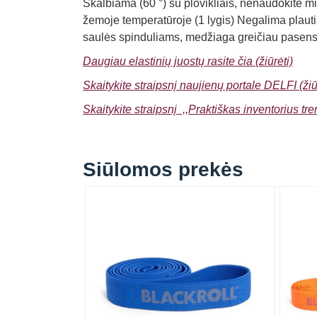
Skalbiama (60 °) su plovikliais,
n
enaudokite min
žemoje temperatūroje (1 lygis) Negalima plauti
saulės spinduliams, medžiaga greičiau pasens
Daugiau elastinių juostų rasite čia (žiūrėti)
Skaitykite straipsnį naujienų portale DELFI (žiū
Skaitykite straipsnį ,,Praktiškas inventorius tr
Siūlomos prekės