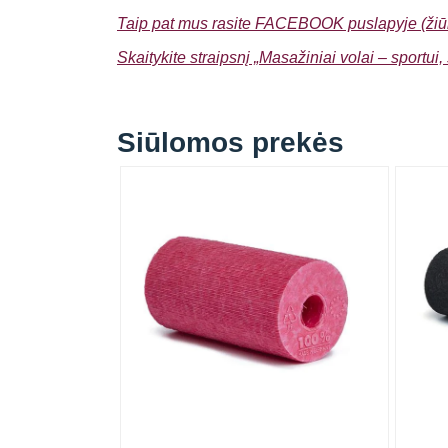
Taip pat mus rasite FACEBOOK puslapyje (žiūr
Skaitykite straipsnį „Masažiniai volai – sportui, 
Siūlomos prekės