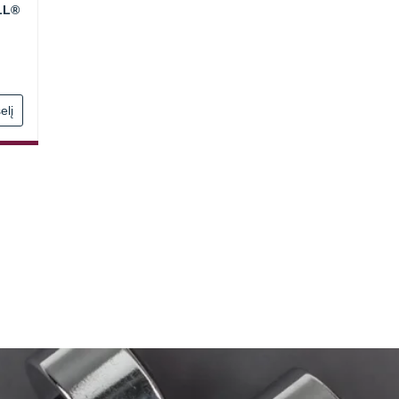
LL®
elį