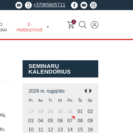
+37065605711
0
EO
E-
RAI
PARDUOTUVĖ
SEMINARŲ
KALENDORIUS
2026 m. rugpjūtis
Pr
An
Tr
Kt
Pn
Št
Sk
27
28
29
30
31
01
02
tą,
03
04
05
06
07
08
09
0
tu,
10
11
12
13
14
15
16