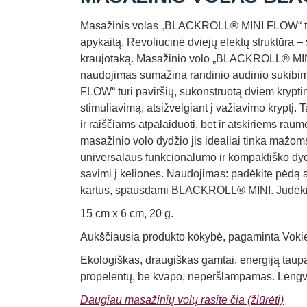
Masažinis volas „BLACKROLL® MINI FLOW“ tarn
apykaitą. Revoliucinė dviejų efektų struktūra 
kraujotaką. Masažinio volo „BLACKROLL® MINI 
naudojimas sumažina randinio audinio sukibi
FLOW“ turi paviršių, sukonstruotą dviem krypti
stimuliavimą, atsižvelgiant į važiavimo kryptį.
ir raiščiams atpalaiduoti, bet ir atskiriems ra
masažinio volo dydžio jis idealiai tinka mažom
universalaus funkcionalumo ir kompaktiško dy
savimi į keliones. Naudojimas: padėkite pėdą a
kartus, spausdami BLACKROLL® MINI. Judėkite t
15 cm x 6 cm, 20 g.
Aukščiausia produkto kokybė, pagaminta Vokiet
Ekologiškas, draugiškas gamtai, energiją tau
propelentų, be kvapo, neperšlampamas. Lengva v
Daugiau masažinių volų rasite čia (žiūrėti)