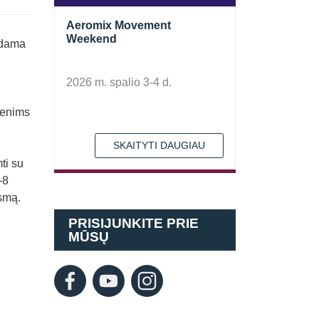
Aeromix Movement
Weekend
uodama
2026 m. spalio 3-4 d.
umenims
SKAITYTI DAUGIAU
ti su
–8
smą.
PRISIJUNKITE PRIE
MŪSŲ