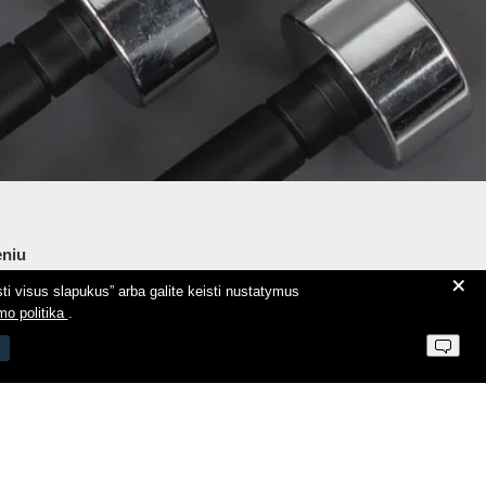
niu
+
ti visus slapukus” arba galite keisti nustatymus
ie Aeromix
mo politika
.
ntaktai
 parduotuvės taisyklės
vatumo politika