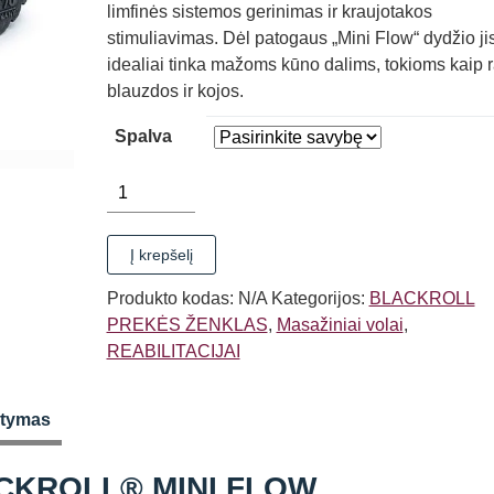
limfinės sistemos gerinimas ir kraujotakos
throug
stimuliavimas. Dėl patogaus „Mini Flow“ dydžio ji
idealiai tinka mažoms kūno dalims, tokioms kaip 
€14,4
blauzdos ir kojos.
Spalva
produkto
kiekis:
MASAŽINIS
Į krepšelį
VOLAS
BLACKROLL®
Produkto kodas:
N/A
Kategorijos:
BLACKROLL
MINI
PREKĖS ŽENKLAS
,
Masažiniai volai
,
FLOW
REABILITACIJAI
atymas
CKROLL® MINI FLOW