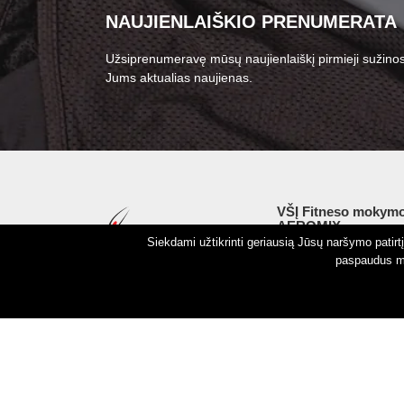
NAUJIENLAIŠKIO PRENUMERATA
Užsiprenumeravę mūsų naujienlaiškį pirmieji sužinos
Jums aktualias naujienas.
VŠĮ Fitneso mokymo
AEROMIX
Siekdami užtikrinti geriausią Jūsų naršymo patir
Įm. k. 300034190
paspaudus my
LT98 7300 0100 8525
Swedbankas, banko k