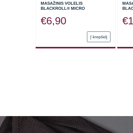
MASAŽINIS VOLELIS
MASA
BLACKROLL® MICRO
BLAC
€
6,90
€
Į krepšelį