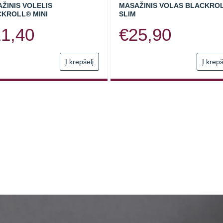
ŽINIS VOLELIS
MASAŽINIS VOLAS BLACKRO
KROLL® MINI
SLIM
11,40
€
25,90
Į krepšelį
Į krepš