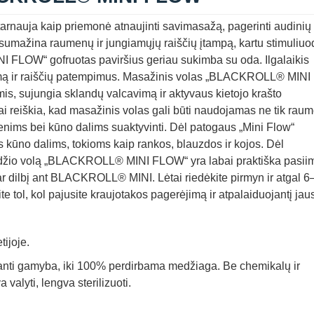
auja kaip priemonė atnaujinti savimasažą, pagerinti audinių
– sumažina raumenų ir jungiamųjų raiščių įtampą, kartu stimuli
FLOW“ gofruotas paviršius geriau sukimba su oda. Ilgalaikis
mą ir raiščių patempimus. Masažinis volas „BLACKROLL® MINI
mis, sujungia sklandų valcavimą ir aktyvaus kietojo krašto
 Tai reiškia, kad masažinis volas gali būti naudojamas ne tik ra
umenims bei kūno dalims suaktyvinti. Dėl patogaus „Mini Flow“
s kūno dalims, tokioms kaip rankos, blauzdos ir kojos. Dėl
džio volą „BLACKROLL® MINI FLOW“ yra labai praktiška pasiim
r dilbį ant BLACKROLL® MINI. Lėtai riedėkite pirmyn ir atgal 6
ol, kol pajusite kraujotakos pagerėjimą ir atpalaiduojantį jau
ijoje.
panti gamyba, iki 100% perdirbama medžiaga. Be chemikalų ir
alyti, lengva sterilizuoti.