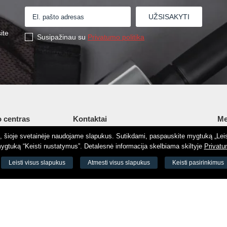
ite
Susipažinau su
Privatumo politika
 centras
Kontaktai
Me
tį, šioje svetainėje naudojame slapukus. Sutikdami, paspauskite mygtuką „Leis
Šv. Stepono g. 27C, Vilnius, Lietuva
Ap
gtuką “Keisti nustatymus”. Detalesnė informacija skelbiama skiltyje
Privatu
+37065605711
Ko
 8188
Leisti visus slapukus
Atmesti visus slapukus
Keisti pasirinkimus
+37060779864
El.
odas 73000
info@aeromix.lt
Pri