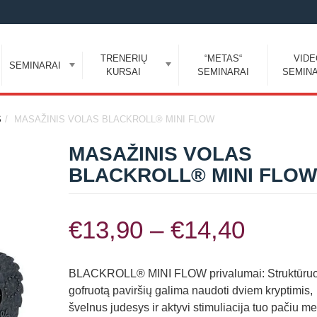
TRENERIŲ
“METAS“
VID
SEMINARAI
KURSAI
SEMINARAI
SEMINA
S
MASAŽINIS VOLAS BLACKROLL® MINI FLOW
MASAŽINIS VOLAS
BLACKROLL® MINI FLOW
Price
€
13,90
–
€
14,40
range:
BLACKROLL® MINI FLOW privalumai: Struktūruo
gofruotą paviršių galima naudoti dviem kryptimis,
€13,9
švelnus judesys ir aktyvi stimuliacija tuo pačiu me