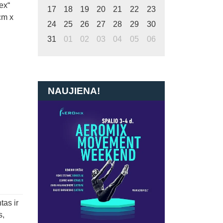
ex“
17
18
19
20
21
22
23
cm x
24
25
26
27
28
29
30
31
01
02
03
04
05
06
NAUJIENA!
tas ir
s,