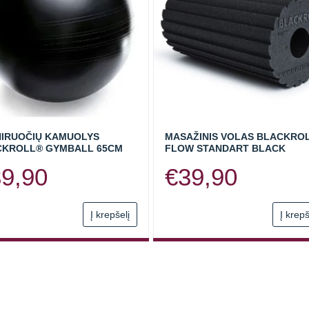
IRUOČIŲ KAMUOLYS
MASAŽINIS VOLAS BLACKRO
CKROLL® GYMBALL 65CM
FLOW STANDART BLACK
39,90
€
39,90
Į krepšelį
Į krepš