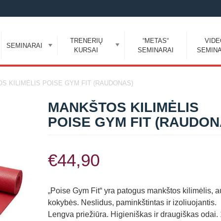
TRENERIŲ
“METAS“
VID
SEMINARAI
KURSAI
SEMINARAI
SEMINA
S KILIMĖLIS POISE GYM FIT (RAUDONAS)
MANKŠTOS KILIMĖLIS
POISE GYM FIT (RAUDON
€
44,90
„Poise Gym Fit“ yra patogus mankštos kilimėlis, a
kokybės.
Neslidus, paminkštintas ir izoliuojantis.
Lengva
p
riežiūra.
Higieniškas ir draugiškas odai.