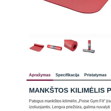
Aprašymas
Specifikacija
Pristatymas
MANKŠTOS KILIMĖLIS P
Patogus mankštos kilimėlis „Poise Gym Fit“ (r
izoliuojantis. Lengva
p
riežiūra, galima nuvalyti