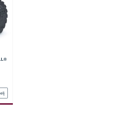
LL®
elį