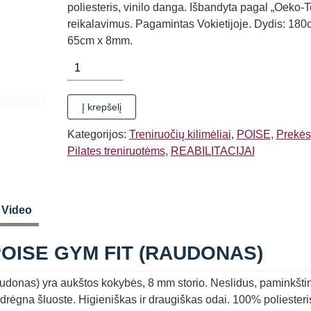
poliesteris, vinilo danga.
Išbandyta pagal „Oeko-T
reikalavimus.
Pagamintas Vokietijoje.
Dydis: 180
65cm x 8mm.
produkto
kiekis:
MANKŠTOS
Į krepšelį
KILIMĖLIS
POISE
Kategorijos:
Treniruočių kilimėliai
,
POISE
,
Prekės
GYM
Pilates treniruotėms
,
REABILITACIJAI
FIT
(RAUDONAS)
Video
OISE GYM FIT (RAUDONAS)
audonas) yra aukštos kokybės, 8 mm storio.
Neslidus, paminkštin
 drėgna šluoste.
Higieniškas ir draugiškas odai.
100% poliesteri