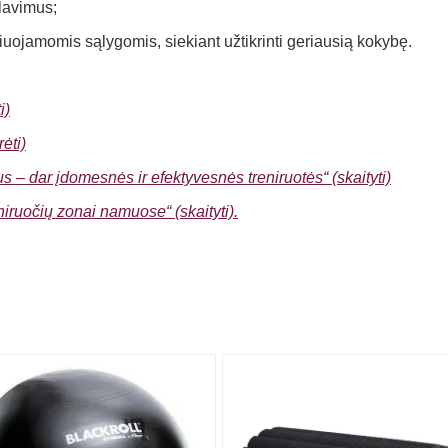
lavimus;
iuojamomis sąlygomis, siekiant užtikrinti geriausią kokybę.
i)
ėti)
us – dar įdomesnės ir efektyvesnės treniruotės“ (skaityti)
eniruočių zonai namuose“ (skaityti).