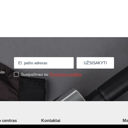
ite
Susipažinau su
Privatumo politika
 centras
Kontaktai
Me