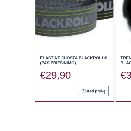
ELASTINĖ JUOSTA BLACKROLL®
TREN
(PASIPRIEŠINIMO)
BLA
€
29,90
€
This
Žiūrėti prekę
product
has
multiple
variants.
The
options