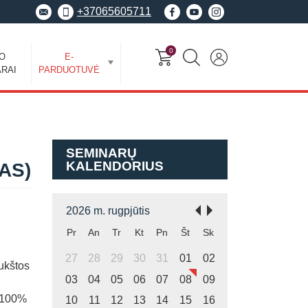
+37065605711
0
EO
E-
RAI
PARDUOTUVĖ
SEMINARŲ
KALENDORIUS
AS)
2026 m. rugpjūtis
Pr
An
Tr
Kt
Pn
Št
Sk
27
28
29
30
31
01
02
ukštos
03
04
05
06
07
08
09
100%
10
11
12
13
14
15
16