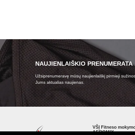
may
be
chosen
on
the
product
page
NAUJIENLAIŠKIO PRENUMERATA
Užsiprenumeravę mūsų naujienlaiškį pirmieji sužinos
Jums aktualias naujienas.
VŠĮ Fitneso mokymo
AEROMIX