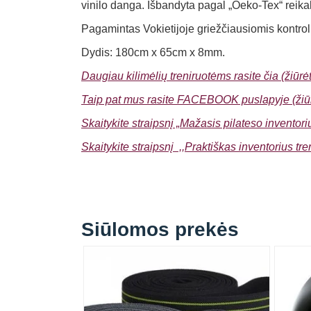
vinilo danga.
Išbandyta pagal „Oeko-Tex“ reika
Pagamintas Vokietijoje griežčiausiomis kontrol
Dydis: 180cm x 65cm x 8mm.
Daugiau kilimėlių treniruotėms rasite čia (žiūrėt
Taip pat mus rasite FACEBOOK puslapyje (žiūr
Skaitykite straipsnį „Mažasis pilateso inventori
Skaitykite straipsnį ,,Praktiškas inventorius tr
Siūlomos prekės