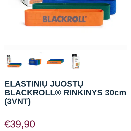
Straipsniai
Sėkmės istorijos
Atsiliepimai
Kontaktai
ELASTINIŲ JUOSTŲ
BLACKROLL® RINKINYS 30cm
(3VNT)
€
39,90