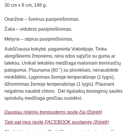
30 cm x 6 cm, 148 g.
Oranžinė – švelnus pasipriešinimas.
Žalia – vidutinis pasipriešinimas.
Mėlyna – stiprus pasipriešinimas.
Aukščiausia kokybė, pagaminta Vokietijoje. Tinka
alergiškiems žmonėms,
nėra odos sąlyčio su guma ar
lateksu.
Unikali tekstilės medžiaga maloniam treniruočių
patogumui. Plaunama (60 °) su plovikliais, nenaudokite
minkštiklio. Lyginimas žemoje temperatūroje (1 lygis),
džiovinimas žemoje temperatūroje (1 lygis). Plaunant
negalima naudoti chloro. Dėl ilgalaikių tiesioginių saulės
spindulių medžiaga greičiau susidėvi.
Daugiau rinkinių treniruotėms rasite čia (žiūrėti)
Taip pat mus rasite FACEBOOK puslapyje (žiūrėti)