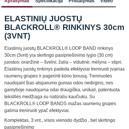
Aprašymas
Specifikacija
Pristatymas
Video
ELASTINIŲ JUOSTŲ
BLACKROLL® RINKINYS 30cm
(3VNT)
Elastinių juostų BLACKROLL® LOOP BAND rinkinys
30cm (3vnt) yra skirtingo pasipriešinimo lygio (30 cm)
juostos: oranžinė – švelni; žalia – vidutinė; mėlyna – stipri.
Elastinių juostų rinkinys padeda efektyviai treniruoti įvairias
raumenų grupes ir pagerinti kūno tonusą. Treniruotės
naudojant šias atsparumo gumas odos nedirgins, nes
gamyboje naudojama odai draugiška, unikali, patentuota
tekstilės medžiaga su natūraliu kaučiuku. Su
BLACKROLL® LOOP BANDS mažas raumenų grupes
galima treniruoti ypač efektyviai.
Komplektas, 3 vnt., visos vienodo dydžio , bet skirtingo
pasipriešinimo