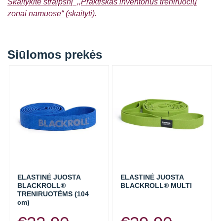
Skaitykite straipsnį ,,Praktiškas inventorius treniruočių
zonai namuose“ (skaityti).
Siūlomos prekės
ELASTINĖ JUOSTA
ELASTINĖ JUOSTA
BLACKROLL®
BLACKROLL® MULTI
TRENIRUOTĖMS (104
cm)