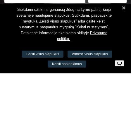
+
Susipažinau su
Privatumo politika
Siekdami užtikrinti geriausią Jūsų naršymo patirtį, šioje
svetainėje naudojame slapukus. Sutikdami, paspauskite
mygtuką „Leisti visus slapukus” arba galite keisti
nustatymus paspaudus mygtuką “Keisti nustatymus”.
Detalesnė informacija skelbiama skiltyje
Privatumo
politika
.
Leisti visus slapukus
Atmesti visus slapukus
VŠĮ Fitneso mokymo centras AEROMIX
Keisti pasirinkimus
Įm. k. 300034190
LT98 7300 0100 8525 8188
Swedbankas, banko kodas 73000
Kontaktai
Šv. Stepono g. 27C, Vilnius, Lietuva
+37065605711
+37060779864