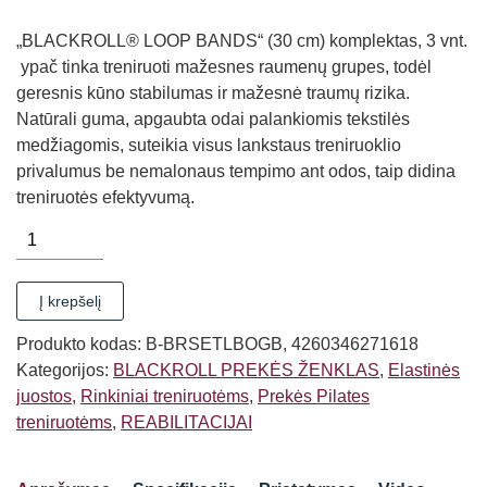
„BLACKROLL® LOOP BANDS“ (30 cm) komplektas, 3 vnt.
ypač tinka treniruoti mažesnes raumenų grupes, todėl
geresnis kūno stabilumas ir mažesnė traumų rizika.
Natūrali guma, apgaubta odai palankiomis tekstilės
medžiagomis, suteikia visus lankstaus treniruoklio
privalumus be nemalonaus tempimo ant odos, taip didina
treniruotės efektyvumą.
produkto
kiekis:
ELASTINIŲ
Į krepšelį
JUOSTŲ
BLACKROLL®
Produkto kodas:
B-BRSETLBOGB, 4260346271618
RINKINYS
Kategorijos:
BLACKROLL PREKĖS ŽENKLAS
,
Elastinės
30cm
juostos
,
Rinkiniai treniruotėms
,
Prekės Pilates
(3VNT)
treniruotėms
,
REABILITACIJAI