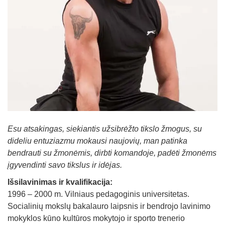
Straipsniai
Sėkmės istorijos
Atsiliepimai
Kontaktai
Esu atsakingas, siekiantis užsibrėžto tikslo žmogus, su
dideliu entuziazmu mokausi naujovių, man patinka
bendrauti su žmonėmis, dirbti komandoje, padėti žmonėms
įgyvendinti savo tikslus ir idėjas.
Išsilavinimas ir kvalifikacija:
1996 – 2000 m. Vilniaus pedagoginis universitetas.
Socialinių mokslų bakalauro laipsnis ir bendrojo lavinimo
mokyklos kūno kultūros mokytojo ir sporto trenerio