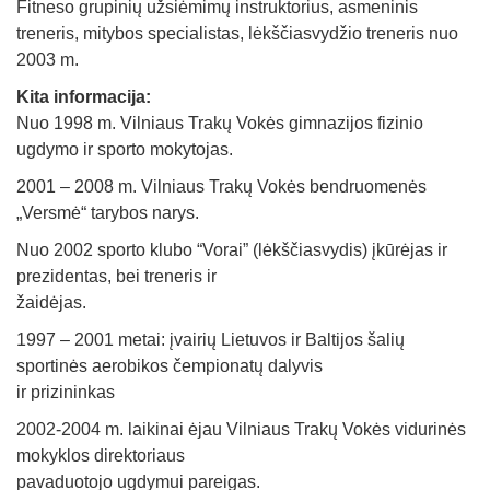
Fitneso grupinių užsiėmimų instruktorius, asmeninis
treneris, mitybos specialistas, lėkščiasvydžio treneris nuo
2003 m.
Kita informacija:
Nuo 1998 m. Vilniaus Trakų Vokės gimnazijos fizinio
ugdymo ir sporto mokytojas.
2001 – 2008 m. Vilniaus Trakų Vokės bendruomenės
„Versmė“ tarybos narys.
Nuo 2002 sporto klubo “Vorai” (lėkščiasvydis) įkūrėjas ir
prezidentas, bei treneris ir
žaidėjas.
1997 – 2001 metai: įvairių Lietuvos ir Baltijos šalių
sportinės aerobikos čempionatų dalyvis
ir prizininkas
2002-2004 m. laikinai ėjau Vilniaus Trakų Vokės vidurinės
mokyklos direktoriaus
pavaduotojo ugdymui pareigas.