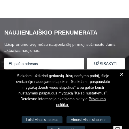
NAUJIENLAIŠKIO PRENUMERATA
Užsiprenumeravę mūsų naujienlaiškį pirmieji sužinosite Jums
aktualias naujienas.
+
Susipažinau su
Privatumo politika
Siekdami užtikrinti geriausią Jūsų naršymo patirtį, šioje
svetainėje naudojame slapukus. Sutikdami, paspauskite
mygtuką „Leisti visus slapukus” arba galite keisti
nustatymus paspaudus mygtuką “Keisti nustatymus”.
Detalesnė informacija skelbiama skiltyje
Privatumo
politika
.
Leisti visus slapukus
Atmesti visus slapukus
VŠĮ Fitneso mokymo centras AEROMIX