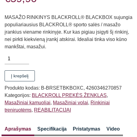
MASAŽO RINKINYS BLACKROLL® BLACKBOX sujungia
populiariausius BLACKROLL® sporto salės / masažo
įrankius viename rinkinyje. Kur kas pigiau įsigyti šį rinkinį,
nei pirkti kiekvieną įrankį atskirai. Idealiai tinka viso kūno
mankštai, masažui.
produkto
kiekis:
MASAŽINIŲ
Į krepšelį
VOLŲ
RINKINYS
Produkto kodas:
B-BRSETBKBOXC, 4260346270857
BLACKROLL®
Kategorijos:
BLACKROLL PREKĖS ŽENKLAS
,
BLACKBOX
Masažiniai kamuoliai
,
Masažiniai volai
,
Rinkiniai
TRENIRUOTĖMS
treniruotėms
,
REABILITACIJAI
Aprašymas
Specifikacija
Pristatymas
Video