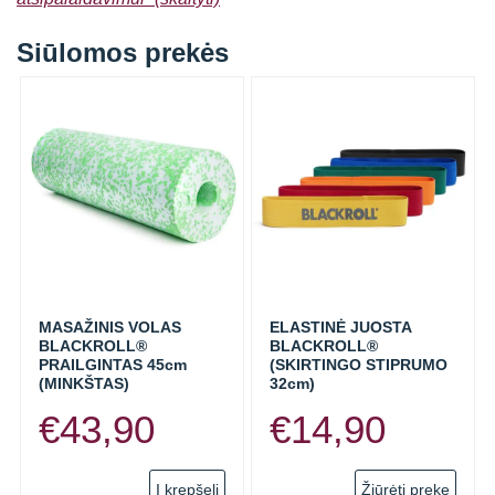
Siūlomos prekės
MASAŽINIS VOLAS
ELASTINĖ JUOSTA
BLACKROLL®
BLACKROLL®
PRAILGINTAS 45cm
(SKIRTINGO STIPRUMO
(MINKŠTAS)
32cm)
€
43,90
€
14,90
This
Į krepšelį
Žiūrėti prekę