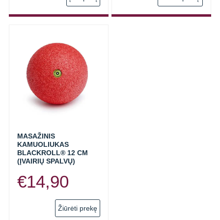
prod
has
multi
varia
The
opti
may
be
chos
on
the
prod
MASAŽINIS
KAMUOLIUKAS
page
BLACKROLL® 12 CM
(ĮVAIRIŲ SPALVŲ)
€
14,90
This
Žiūrėti prekę
product