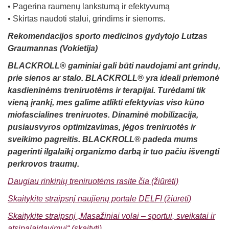
• Pagerina raumenų lankstumą ir efektyvumą
• Skirtas naudoti stalui, grindims ir sienoms.
Rekomendacijos sporto medicinos gydytojo Lutzas
Graumannas (Vokietija)
BLACKROLL® gaminiai gali būti naudojami ant grindų,
prie sienos ar stalo. BLACKROLL® yra ideali priemonė
kasdieninėms treniruotėms ir terapijai. Turėdami tik
vieną įrankį, mes galime atlikti efektyvias viso kūno
miofascialines treniruotes. Dinaminė mobilizacija,
pusiausvyros optimizavimas, jėgos treniruotės ir
sveikimo pagreitis. BLACKROLL® padeda mums
pagerinti ilgalaikį organizmo darbą ir tuo pačiu išvengti
perkrovos traumų.
Daugiau rinkinių treniruotėms rasite čia (žiūrėti)
Skaitykite straipsnį naujienų portale DELFI (žiūrėti)
Skaitykite straipsnį „Masažiniai volai – sportui, sveikatai ir
atsipalaidavimui“ (skaityti)