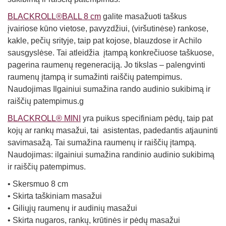
BLACKROLL®BALL 8 cm
galite masažuoti taškus
įvairiose kūno vietose, pavyzdžiui, (viršutinėse) rankose,
kakle, pečių srityje, taip pat kojose, blauzdose ir Achilo
sausgyslėse. Tai atleidžia įtampą konkrečiuose taškuose,
pagerina raumenų regeneraciją. Jo tikslas – palengvinti
raumenų įtampą ir sumažinti raiščių patempimus.
Naudojimas Ilgainiui sumažina rando audinio sukibimą ir
raiščių patempimus.g
BLACKROLL® MINI
yra puikus specifiniam pėdų, taip pat
kojų ar rankų masažui, tai asistentas, padedantis atjauninti
savimasažą. Tai sumažina raumenų ir raiščių įtampą.
Naudojimas: ilgainiui sumažina randinio audinio sukibimą
ir raiščių patempimus.
• Skersmuo 8 cm
• Skirta taškiniam masažui
• Giliųjų raumenų ir audinių masažui
• Skirta nugaros, rankų, krūtinės ir pėdų masažui