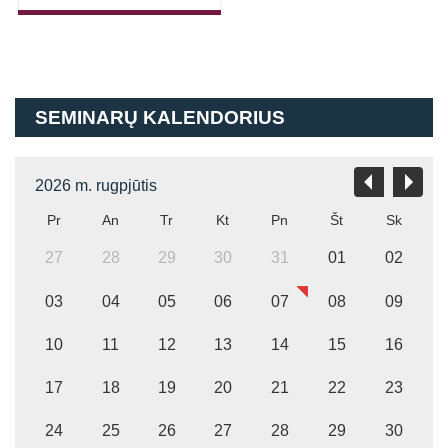
has
multiple
variants.
The
options
SEMINARŲ KALENDORIUS
may
be
chosen
2026 m. rugpjūtis
on
Pr
An
Tr
Kt
Pn
Št
Sk
the
product
27
28
29
30
31
01
02
page
03
04
05
06
07
08
09
10
11
12
13
14
15
16
17
18
19
20
21
22
23
24
25
26
27
28
29
30