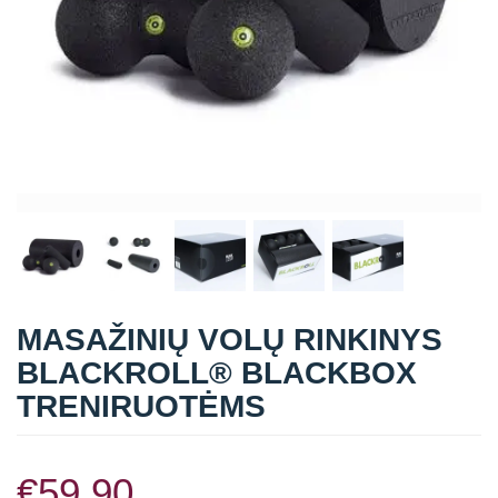
Straipsniai
Sėkmės istorijos
Atsiliepimai
Kontaktai
MASAŽINIŲ VOLŲ RINKINYS
BLACKROLL® BLACKBOX
TRENIRUOTĖMS
€
59,90