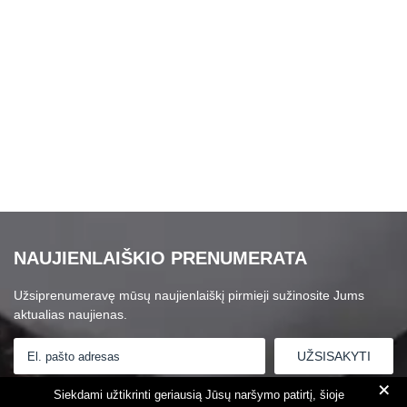
NAUJIENLAIŠKIO PRENUMERATA
Užsiprenumeravę mūsų naujienlaiškį pirmieji sužinosite Jums
aktualias naujienas.
+
Susipažinau su
Privatumo politika
Siekdami užtikrinti geriausią Jūsų naršymo patirtį, šioje