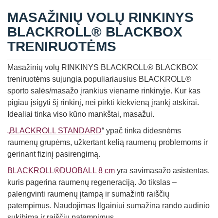
MASAŽINIŲ VOLŲ RINKINYS
BLACKROLL® BLACKBOX
TRENIRUOTĖMS
Masažinių volų RINKINYS BLACKROLL® BLACKBOX
treniruotėms sujungia populiariausius BLACKROLL®
sporto salės/masažo įrankius viename rinkinyje. Kur kas
pigiau įsigyti šį rinkinį, nei pirkti kiekvieną įrankį atskirai.
Idealiai tinka viso kūno mankštai, masažui.
„BLACKROLL STANDARD
“ ypač tinka didesnėms
raumenų grupėms, užkertant kelią raumenų problemoms ir
gerinant fizinį pasirengimą.
BLACKROLL®DUOBALL 8 cm
yra savimasažo asistentas,
kuris pagerina raumenų regeneraciją. Jo tikslas –
palengvinti raumenų įtampą ir sumažinti raiščių
patempimus. Naudojimas Ilgainiui sumažina rando audinio
sukibimą ir raiščių patempimus.