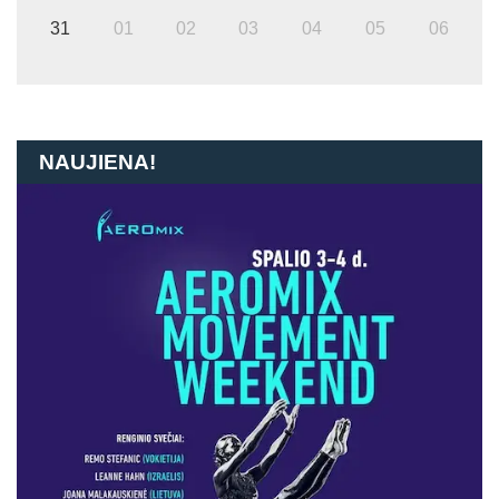
31
01
02
03
04
05
06
NAUJIENA!