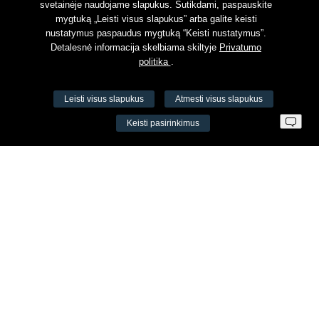
svetainėje naudojame slapukus. Sutikdami, paspauskite
mygtuką „Leisti visus slapukus” arba galite keisti
nustatymus paspaudus mygtuką “Keisti nustatymus”.
Detalesnė informacija skelbiama skiltyje
Privatumo
politika
.
Leisti visus slapukus
Atmesti visus slapukus
VŠĮ Fitneso mokymo centras AEROMIX
Keisti pasirinkimus
Įm. k. 300034190
LT98 7300 0100 8525 8188
Swedbankas, banko kodas 73000
Kontaktai
Šv. Stepono g. 27C, Vilnius, Lietuva
+37065605711
+37060779864
info@aeromix.lt