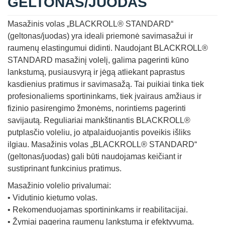
GELTONAS/JUODAS
Masažinis volas „BLACKROLL® STANDARD“
(geltonas/juodas) yra ideali priemonė savimasažui ir
raumenų elastingumui didinti. Naudojant BLACKROLL®
STANDARD masažinį volelį, galima pagerinti kūno
lankstumą, pusiausvyrą ir jėgą atliekant paprastus
kasdienius pratimus ir savimasažą. Tai puikiai tinka tiek
profesionaliems sportininkams, tiek įvairaus amžiaus ir
fizinio pasirengimo žmonėms, norintiems pagerinti
savijautą.
Reguliariai mankštinantis BLACKROLL®
putplasčio voleliu, jo atpalaiduojantis poveikis išliks
ilgiau. Masažinis volas „BLACKROLL® STANDARD“
(geltonas/juodas) gali būti naudojamas keičiant ir
sustiprinant funkcinius pratimus.
Masažinio volelio privalumai:
• Vidutinio kietumo volas.
• Rekomenduojamas sportininkams ir reabilitacijai.
• Žymiai pagerina raumenų lankstumą ir efektyvumą.