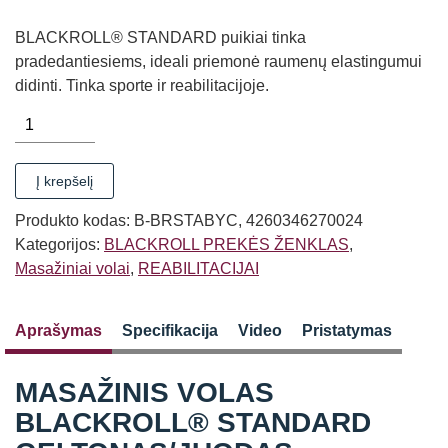
BLACKROLL® STANDARD puikiai tinka
pradedantiesiems, ideali priemonė raumenų elastingumui
didinti. Tinka sporte ir reabilitacijoje.
produkto
kiekis:
MASAŽINIS
Į krepšelį
VOLAS
BLACKROLL®
Produkto kodas:
B-BRSTABYC, 4260346270024
STANDARD
Kategorijos:
BLACKROLL PREKĖS ŽENKLAS
,
GELTONAS/JUODAS
Masažiniai volai
,
REABILITACIJAI
Aprašymas
Specifikacija
Video
Pristatymas
MASAŽINIS VOLAS
BLACKROLL® STANDARD