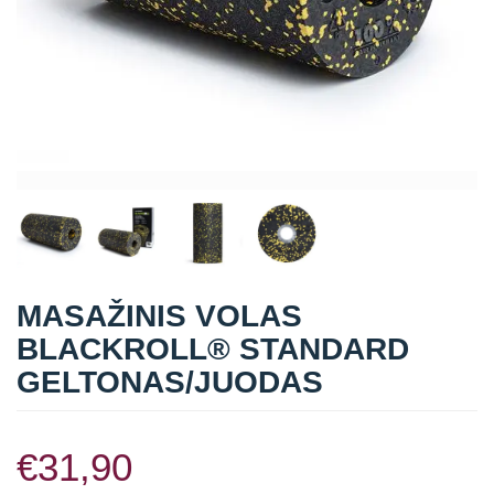
Straipsniai
Sėkmės istorijos
Atsiliepimai
Kontaktai
MASAŽINIS VOLAS
BLACKROLL® STANDARD
GELTONAS/JUODAS
€
31,90