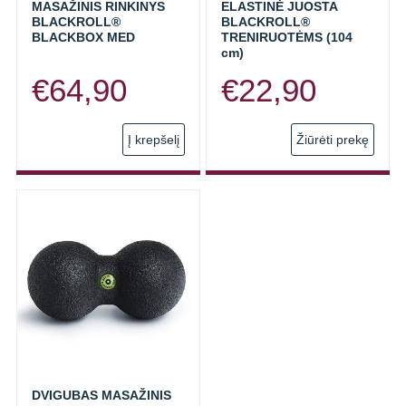
MASAŽINIS RINKINYS
ELASTINĖ JUOSTA
BLACKROLL®
BLACKROLL®
BLACKBOX MED
TRENIRUOTĖMS (104
cm)
€
64,90
€
22,90
This
Į krepšelį
Žiūrėti prekę
prod
has
multi
varia
The
opti
may
be
chos
on
the
prod
DVIGUBAS MASAŽINIS