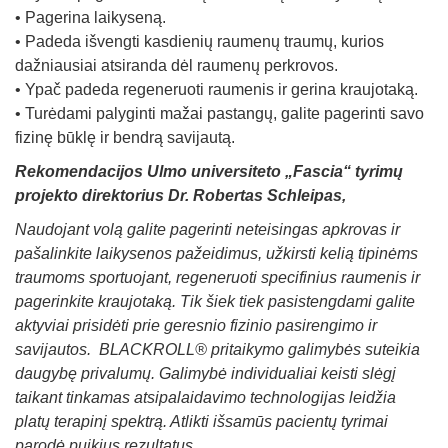
• Pagerina laikyseną.
• Padeda išvengti kasdienių raumenų traumų, kurios
dažniausiai atsiranda dėl raumenų perkrovos.
• Ypač padeda regeneruoti raumenis ir gerina kraujotaką.
• Turėdami palyginti mažai pastangų, galite pagerinti savo
fizinę būklę ir bendrą savijautą.
Rekomendacijos Ulmo universiteto „Fascia“ tyrimų
projekto direktorius Dr. Robertas Schleipas,
Naudojant volą galite pagerinti neteisingas apkrovas ir
pašalinkite laikysenos pažeidimus,
u
žkirsti kelią tipinėms
traumoms sportuojant, regeneruoti specifinius raumenis ir
pagerinkite kraujotaką. Tik šiek tiek pasistengdami galite
aktyviai prisidėti prie geresnio fizinio pasirengimo ir
savijautos. BLACKROLL® pritaikymo galimybės suteikia
daugybę privalumų. Galimybė individualiai keisti slėgį
taikant tinkamas atsipalaidavimo technologijas leidžia
platų terapinį spektrą. Atlikti išsamūs pacientų tyrimai
parodė puikius rezultatus.