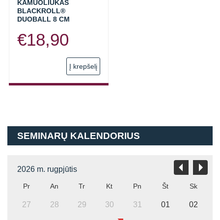
KAMUOLIUKAS
page
BLACKROLL®
DUOBALL 8 CM
€
18,90
Į krepšelį
SEMINARŲ KALENDORIUS
2026 m. rugpjūtis
Pr
An
Tr
Kt
Pn
Št
Sk
27
28
29
30
31
01
02