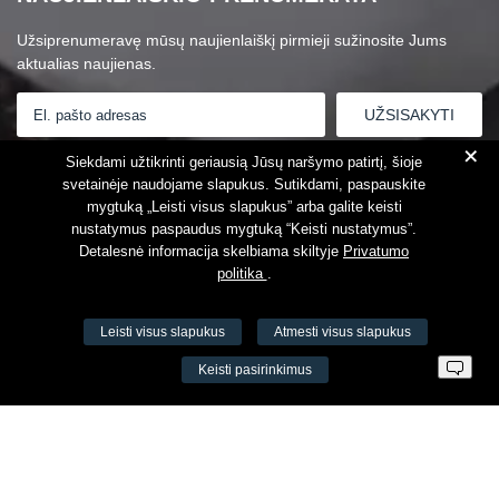
Užsiprenumeravę mūsų naujienlaiškį pirmieji sužinosite Jums
aktualias naujienas.
+
Susipažinau su
Privatumo politika
Siekdami užtikrinti geriausią Jūsų naršymo patirtį, šioje
svetainėje naudojame slapukus. Sutikdami, paspauskite
mygtuką „Leisti visus slapukus” arba galite keisti
nustatymus paspaudus mygtuką “Keisti nustatymus”.
Detalesnė informacija skelbiama skiltyje
Privatumo
politika
.
Leisti visus slapukus
Atmesti visus slapukus
VŠĮ Fitneso mokymo centras AEROMIX
Keisti pasirinkimus
Įm. k. 300034190
LT98 7300 0100 8525 8188
Swedbankas, banko kodas 73000