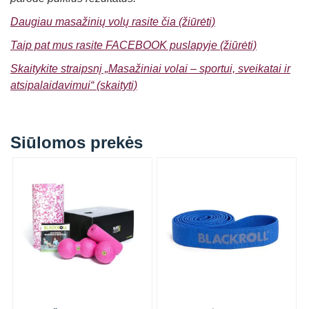
Daugiau masažinių volų rasite čia (žiūrėti)
Taip pat mus rasite FACEBOOK puslapyje (žiūrėti)
Skaitykite straipsnį „Masažiniai volai – sportui, sveikatai ir
atsipalaidavimui“ (skaityti)
Siūlomos prekės